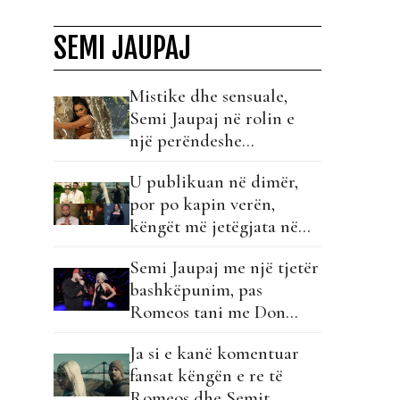
SEMI JAUPAJ
Mistike dhe sensuale,
Semi Jaupaj në rolin e
një perëndeshe
mitologjike në këngën e
U publikuan në dimër,
re!
por po kapin verën,
këngët më jetëgjata në
listë...
Semi Jaupaj me një tjetër
bashkëpunim, pas
Romeos tani me Don
Phenom!
Ja si e kanë komentuar
fansat këngën e re të
Romeos dhe Semit…