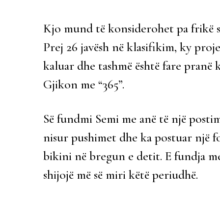
Kjo mund të konsiderohet pa frikë si
Prej 26 javësh në klasifikim, ky proj
kaluar dhe tashmë është fare pranë 
Gjikon me “365”.
Së fundmi Semi me anë të një postimi
nisur pushimet dhe ka postuar një f
bikini në bregun e detit. E fundja me
shijojë më së miri këtë periudhë.