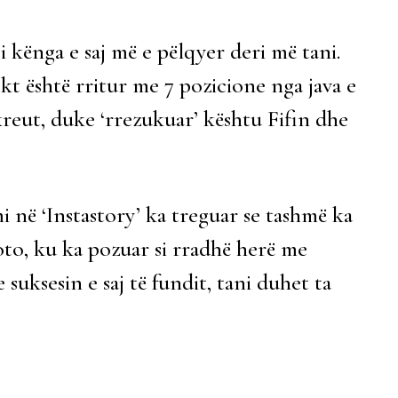
 kënga e saj më e pëlqyer deri më tani.
ekt është rritur me 7 pozicione nga java e
kreut, duke ‘rrezukuar’ kështu Fifin dhe
 në ‘Instastory’ ka treguar se tashmë ka
oto, ku ka pozuar si rradhë herë me
 suksesin e saj të fundit, tani duhet ta