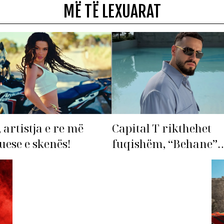
MË TË LEXUARAT
 artistja e re më
Capital T rikthehet
ese e skenës!
fuqishëm, “Behane”
premton të bëhet fiks
radhës!