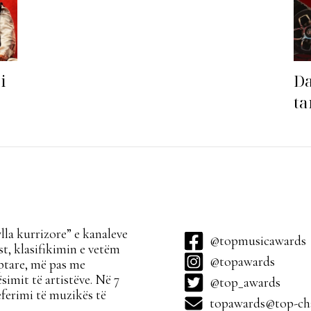
i
Da
ta
sa
la kurrizore” e kanaleve
@topmusicawards
t, klasifikimin e vetëm
@topawards
ptare, më pas me
simit të artistëve. Në 7
@top_awards
ferimi të muzikës të
topawards@top-cha