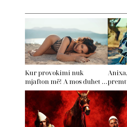
Kur provokimi nuk
Anixa,
mjafton më! A mos duhet të
premtu
‘dorëzohet’ Bleona?