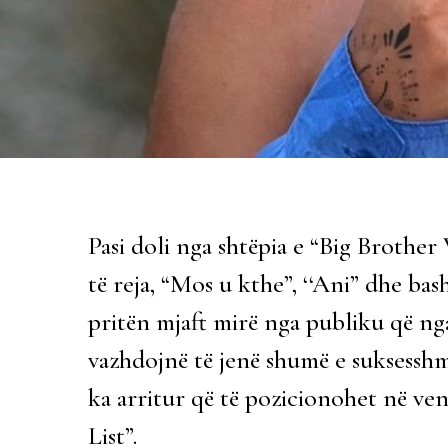
Pasi doli nga shtëpia e “Big Brother
të reja, “Mos u kthe”, ‘‘Ani” dhe b
pritën mjaft mirë nga publiku që nga
vazhdojnë të jenë shumë e suksesshme
ka arritur që të pozicionohet në ven
List”.