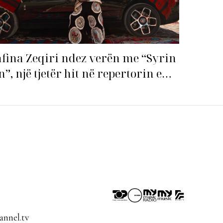
fina Zeqiri ndez verën me “Syrin
n”, një tjetër hit në repertorin e
j!
nnel.tv