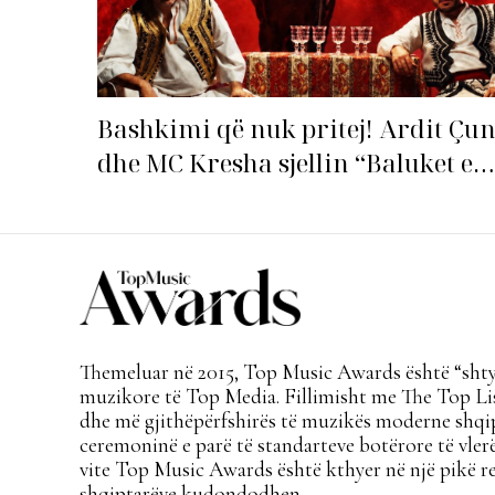
Bashkimi që nuk pritej! Ardit Çun
dhe MC Kresha sjellin “Baluket e
Ballit” dhe ndezin rrjetin!
Themeluar në 2015, Top Music Awards është “shtyl
muzikore të Top Media. Fillimisht me The Top Lis
dhe më gjithëpërfshirës të muzikës moderne shqi
ceremoninë e parë të standarteve botërore të vlerë
vite Top Music Awards është kthyer në një pikë re
shqiptarëve kudondodhen.