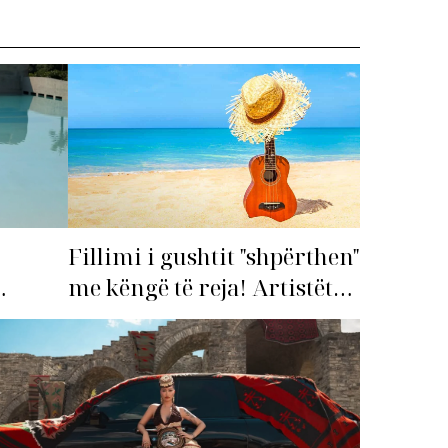
Fillimi i gushtit "shpërthen"
me këngë të reja! Artistët
shqiptarë hapin garën për
imi i
hitin e verës!