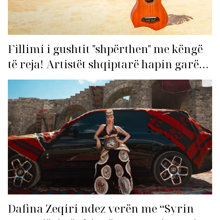
Fillimi i gushtit "shpërthen" me këngë
të reja! Artistët shqiptarë hapin garën
për hitin e verës!
Dafina Zeqiri ndez verën me “Syrin