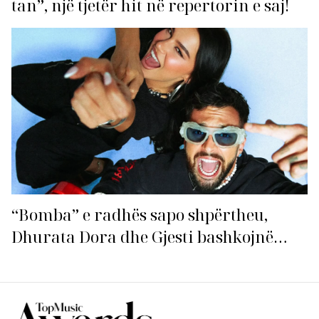
tan”, një tjetër hit në repertorin e saj!
“Bomba” e radhës sapo shpërtheu,
Dhurata Dora dhe Gjesti bashkojnë
fuqitë me “Gasolina”!