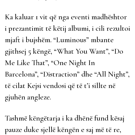
Ka kaluar 1 vit që nga eventi madhështor
i prezantimit të këtij albumi, i cili rezultoi
mjaft i bujshëm. “Luminous” mbante
gjithsej 5 këngë, “What You Want”, “Do
Me Like That”, “One Night In
Barcelona”, “Distraction” dhe “All Night”,
të cilat Kejsi vendosi që të t’i sillte në
gjuhën angleze.
Tashmë këngëtarja i ka dhënë fund kësaj
pauze duke sjellë këngën e saj më të re,