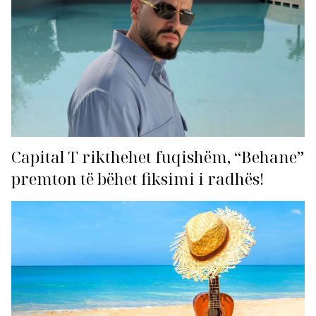
Capital T rikthehet fuqishëm, “Behane”
premton të bëhet fiksimi i radhës!