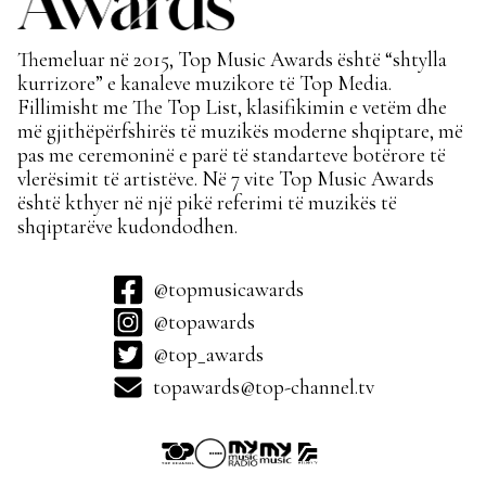
Themeluar në 2015, Top Music Awards është “shtylla
kurrizore” e kanaleve muzikore të Top Media.
Fillimisht me The Top List, klasifikimin e vetëm dhe
më gjithëpërfshirës të muzikës moderne shqiptare, më
pas me ceremoninë e parë të standarteve botërore të
vlerësimit të artistëve. Në 7 vite Top Music Awards
është kthyer në një pikë referimi të muzikës të
shqiptarëve kudondodhen.
@topmusicawards
@topawards
@top_awards
topawards@top-channel.tv