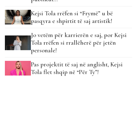
Kejsi Tola rrëfen si “Frymë” u bë
pasqyra e shpirtit të saj artistik!
Jo vetëm për karrierën e saj, por Kejsi
Tola rrëfen si rrallëherë për jetën
personale!
Pas projektit të saj në anglisht, Kejsi
Tola flet shqip në “Për Ty”!