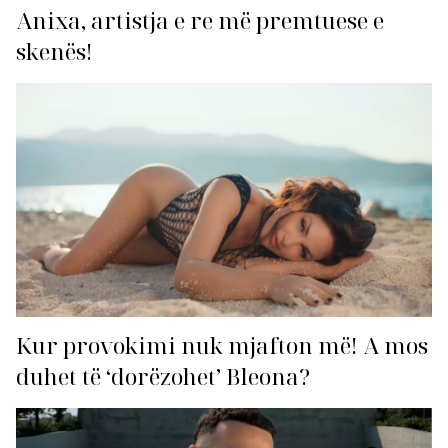
Anixa, artistja e re më premtuese e
skenës!
Kur provokimi nuk mjafton më! A mos
duhet të ‘dorëzohet’ Bleona?