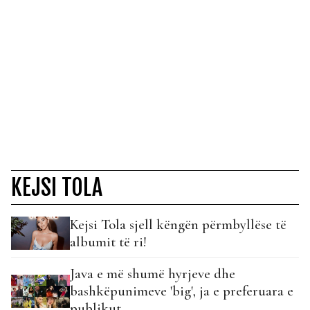
KEJSI TOLA
Kejsi Tola sjell këngën përmbyllëse të
albumit të ri!
Java e më shumë hyrjeve dhe
bashkëpunimeve 'big', ja e preferuara e
publikut...