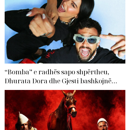
“Bomba” e radhës sapo shpërtheu,
Dhurata Dora dhe Gjesti bashkojnë
fuqitë me “Gasolina”!