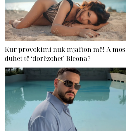
Kur provokimi nuk mjafton më! A mos
duhet të ‘dorëzohet’ Bleona?