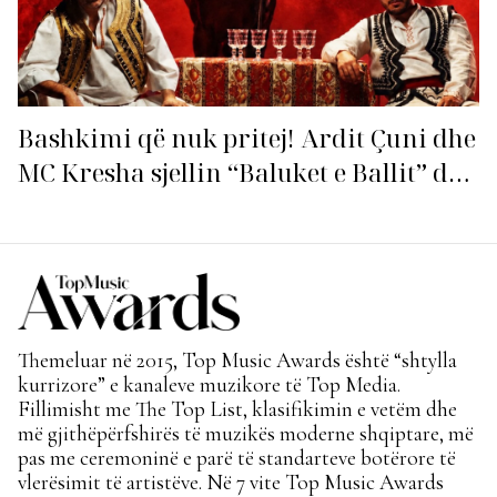
Bashkimi që nuk pritej! Ardit Çuni dhe
MC Kresha sjellin “Baluket e Ballit” dhe
ndezin rrjetin!
Themeluar në 2015, Top Music Awards është “shtylla
kurrizore” e kanaleve muzikore të Top Media.
Fillimisht me The Top List, klasifikimin e vetëm dhe
më gjithëpërfshirës të muzikës moderne shqiptare, më
pas me ceremoninë e parë të standarteve botërore të
vlerësimit të artistëve. Në 7 vite Top Music Awards