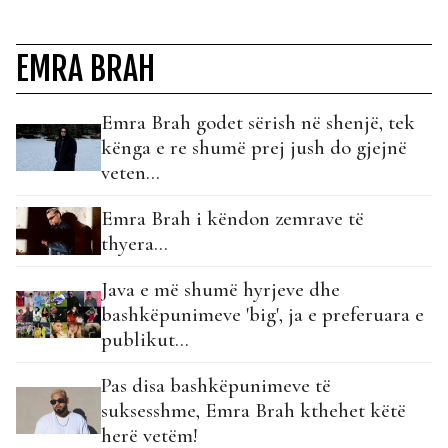
EMRA BRAH
Emra Brah godet sërish në shenjë, tek
kënga e re shumë prej jush do gjejnë
veten…
Emra Brah i këndon zemrave të
thyera…
Java e më shumë hyrjeve dhe
bashkëpunimeve 'big', ja e preferuara e
publikut...
Pas disa bashkëpunimeve të
suksesshme, Emra Brah kthehet këtë
herë vetëm!