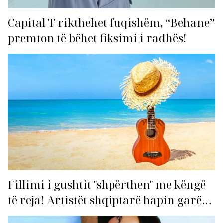
Capital T rikthehet fuqishëm, “Behane”
premton të bëhet fiksimi i radhës!
Fillimi i gushtit "shpërthen" me këngë
të reja! Artistët shqiptarë hapin garën
për hitin e verës!