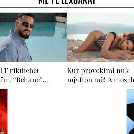
MË TË LEXUARAT
l T rikthehet
Kur provokimi nuk
hëm, “Behane”
mjafton më! A mos du
n të bëhet fiksimi i
‘dorëzohet’ Bleona?
s!