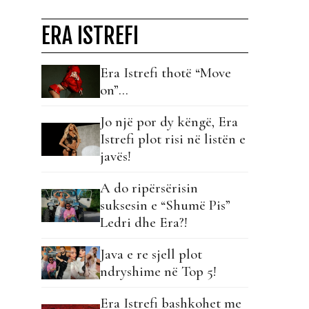
ERA ISTREFI
Era Istrefi thotë “Move
on”…
Jo një por dy këngë, Era
Istrefi plot risi në listën e
javës!
A do ripërsërisin
suksesin e “Shumë Pis”
Ledri dhe Era?!
Java e re sjell plot
ndryshime në Top 5!
Era Istrefi bashkohet me