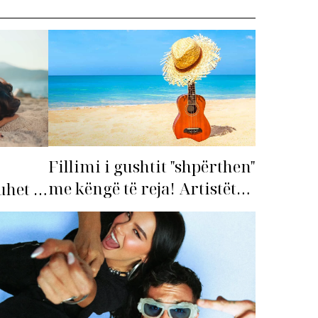
Fillimi i gushtit "shpërthen"
me këngë të reja! Artistët
het të
shqiptarë hapin garën për
hitin e verës!