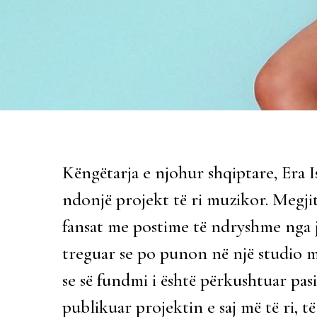
Këngëtarja e njohur shqiptare, Era I
ndonjë projekt të ri muzikor. Megjit
fansat me postime të ndryshme nga j
treguar se po punon në një studio 
se së fundmi i është përkushtuar pas
publikuar projektin e saj më të ri, të