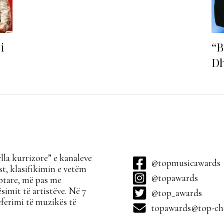
i
“B
Dh
fu
la kurrizore” e kanaleve
@topmusicawards
t, klasifikimin e vetëm
@topawards
ptare, më pas me
simit të artistëve. Në 7
@top_awards
ferimi të muzikës të
topawards@top-cha