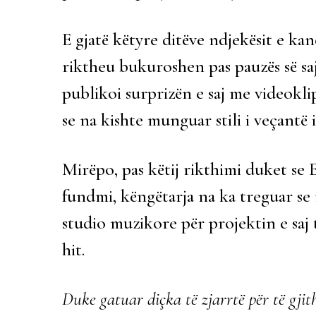
E gjatë këtyre ditëve ndjekësit e ka
riktheu bukuroshen pas pauzës së saj
publikoi surprizën e saj me videokl
se na kishte munguar stili i veçantë i 
Mirëpo, pas këtij rikthimi duket se
fundmi, këngëtarja na ka treguar se
studio muzikore për projektin e saj t
hit.
Duke gatuar diçka të zjarrtë për të gjith