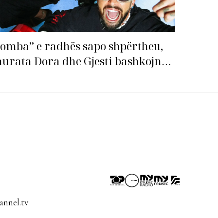
omba” e radhës sapo shpërtheu,
urata Dora dhe Gjesti bashkojnë
qitë me “Gasolina”!
nnel.tv