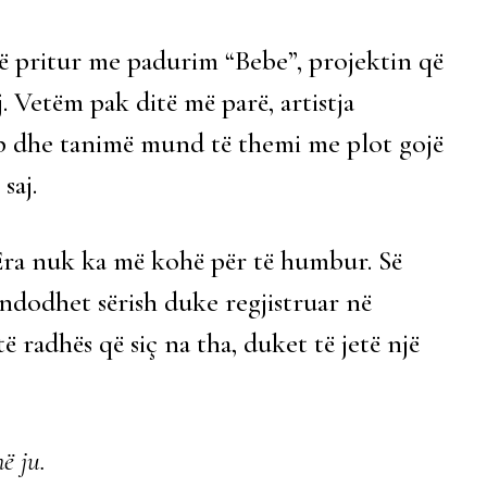
në pritur me padurim “Bebe”, projektin që
. Vetëm pak ditë më parë, artistja
ip dhe tanimë mund të themi me plot gojë
saj.
 Era nuk ka më kohë për të humbur. Së
 ndodhet sërish duke regjistruar në
ë radhës që siç na tha, duket të jetë një
ë ju.