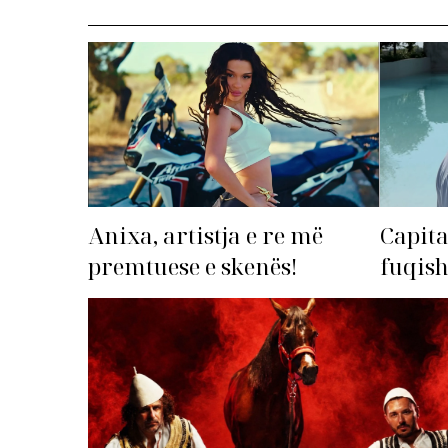
Anixa, artistja e re më
Capita
premtuese e skenës!
fuqis
premto
radhë