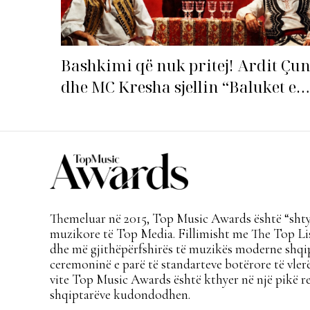
Bashkimi që nuk pritej! Ardit Çun
dhe MC Kresha sjellin “Baluket e
Ballit” dhe ndezin rrjetin!
Themeluar në 2015, Top Music Awards është “shtyl
muzikore të Top Media. Fillimisht me The Top Lis
dhe më gjithëpërfshirës të muzikës moderne shqi
ceremoninë e parë të standarteve botërore të vlerë
vite Top Music Awards është kthyer në një pikë re
shqiptarëve kudondodhen.