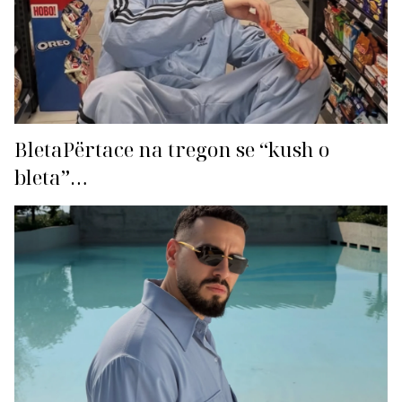
BletaPërtace na tregon se “kush o
bleta”…