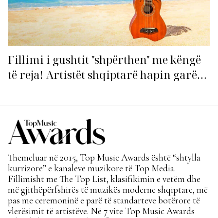
Fillimi i gushtit "shpërthen" me këngë
të reja! Artistët shqiptarë hapin garën
për hitin e verës!
Themeluar në 2015, Top Music Awards është “shtylla
kurrizore” e kanaleve muzikore të Top Media.
Fillimisht me The Top List, klasifikimin e vetëm dhe
më gjithëpërfshirës të muzikës moderne shqiptare, më
pas me ceremoninë e parë të standarteve botërore të
vlerësimit të artistëve. Në 7 vite Top Music Awards