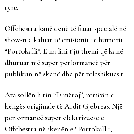
tyre.
Offchestra kanë qenë të ftuar specialë në
show-n e kaluar të emisionit të humorit
“Portokalli”. E na lini t’ju themi që kanë
dhuruar një super performancë për
publikun në skenë dhe për teleshikuesit.
Ata sollën hitin “Dimëroj”, remixin e
këngës origjinale të Ardit Gjebreas. Një
performancë super elektrizuese e
Offchestra në skenën e “Portokalli”,