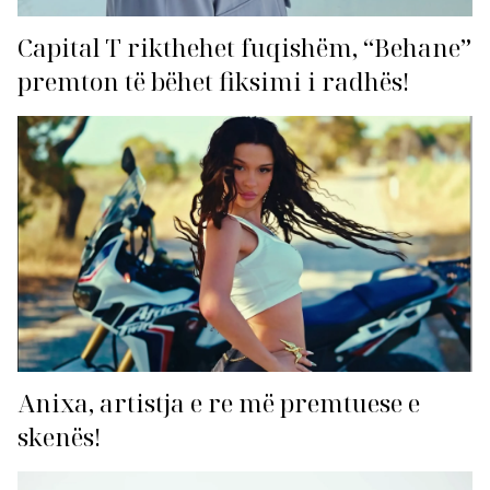
Capital T rikthehet fuqishëm, “Behane”
premton të bëhet fiksimi i radhës!
Anixa, artistja e re më premtuese e
skenës!