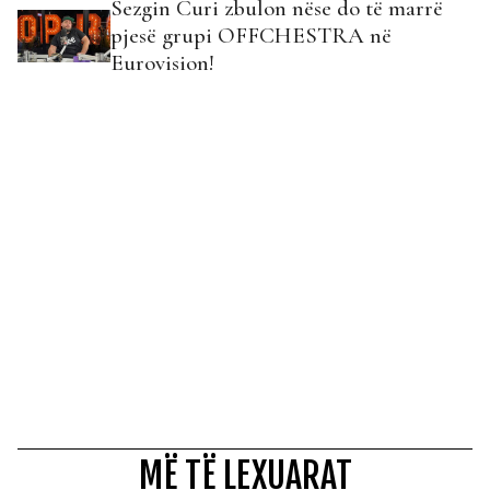
Sezgin Curi zbulon nëse do të marrë
pjesë grupi OFFCHESTRA në
Eurovision!
MË TË LEXUARAT