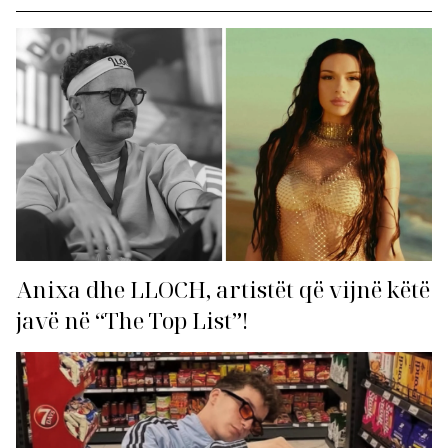
Anixa dhe LLOCH, artistët që vijnë këtë
javë në “The Top List”!