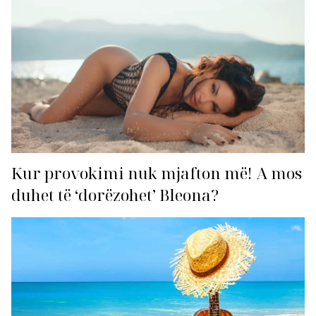
Kur provokimi nuk mjafton më! A mos
duhet të ‘dorëzohet’ Bleona?