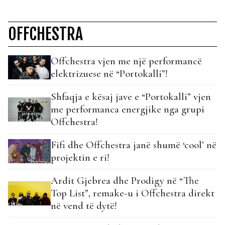
OFFCHESTRA
Offchestra vjen me një performancë
elektrizuese në “Portokalli”!
Shfaqja e kësaj jave e “Portokalli” vjen
me performanca energjike nga grupi
Offchestra!
Fifi dhe Offchestra janë shumë ‘cool’ në
projektin e ri!
Ardit Gjebrea dhe Prodigy në “The
Top List”, remake-u i Offchestra direkt
në vend të dytë!