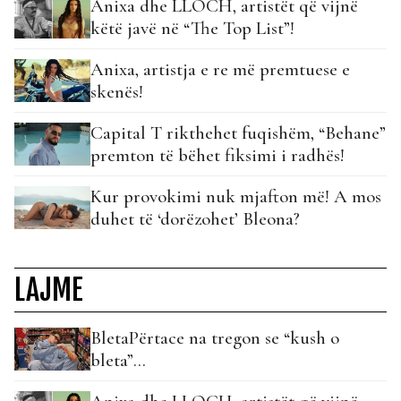
Anixa dhe LLOCH, artistët që vijnë
këtë javë në “The Top List”!
Anixa, artistja e re më premtuese e
skenës!
Capital T rikthehet fuqishëm, “Behane”
premton të bëhet fiksimi i radhës!
Kur provokimi nuk mjafton më! A mos
duhet të ‘dorëzohet’ Bleona?
LAJME
BletaPërtace na tregon se “kush o
bleta”…