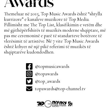
Themeluar në 2015, Top Music Awards është “shtylla
kurrizore” e kanaleve muzikore të Top Media.
Fillimisht me The Top List, klasifikimin e vetëm dhe
më gjithëpërfshirës të muzikës moderne shqiptare, më
pas me ceremoninë e parë të standarteve botërore të
vlerësimit të artistëve. Në 7 vite Top Music Awards
është kthyer në një pikë referimi të muzikës të
shqiptarëve kudondodhen.
@topmusicawards
@topawards
@top_awards
topawards@top-channel.tv