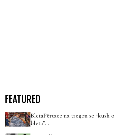
FEATURED
BletaPërtace na tregon se “kush o
bleta”…