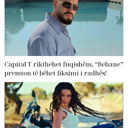
Capital T rikthehet fuqishëm, “Behane”
premton të bëhet fiksimi i radhës!