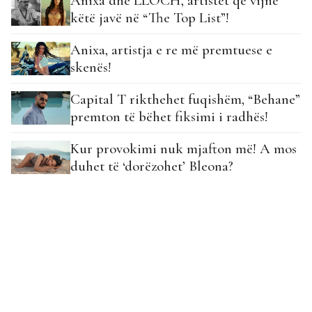
Anixa dhe LLOCH, artistët që vijnë
këtë javë në “The Top List”!
Anixa, artistja e re më premtuese e
skenës!
Capital T rikthehet fuqishëm, “Behane”
premton të bëhet fiksimi i radhës!
Kur provokimi nuk mjafton më! A mos
duhet të ‘dorëzohet’ Bleona?