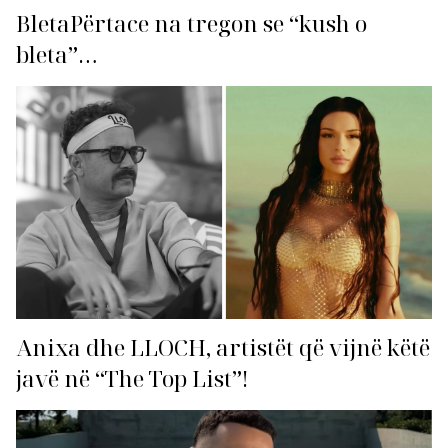
BletaPërtace na tregon se “kush o
bleta”…
Anixa dhe LLOCH, artistët që vijnë këtë
javë në “The Top List”!