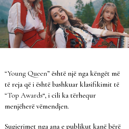
“Young Queen
” është një nga këngët më
të reja që i është bashkuar klasifikimit të
“Top Awards
“, i cili ka tërhequr
menjëherë vëmendjen.
Sugjerimet nga ana e publikut kanë bërë