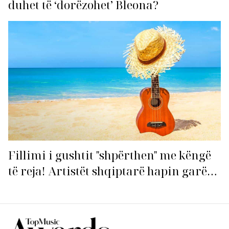
duhet të ‘dorëzohet’ Bleona?
Fillimi i gushtit "shpërthen" me këngë
të reja! Artistët shqiptarë hapin garën
për hitin e verës!