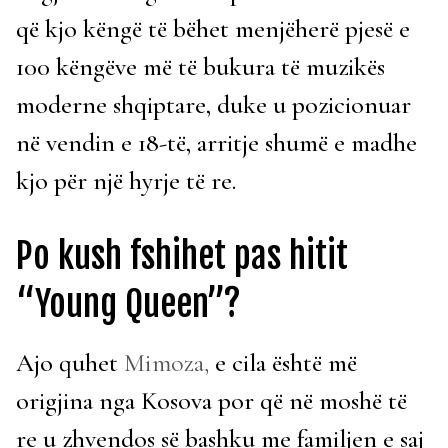
që kjo këngë të bëhet menjëherë pjesë e
100 këngëve më të bukura të muzikës
moderne shqiptare, duke u pozicionuar
në vendin e 18-të, arritje shumë e madhe
kjo për një hyrje të re.
Po kush fshihet pas hitit
“Young Queen”?
Ajo quhet
Mimoza,
e cila është më
origjina nga Kosova por që në moshë të
re u zhvendos së bashku me familjen e saj