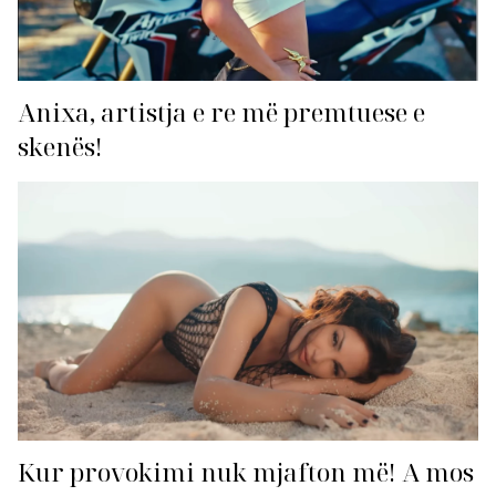
Anixa, artistja e re më premtuese e
skenës!
Kur provokimi nuk mjafton më! A mos