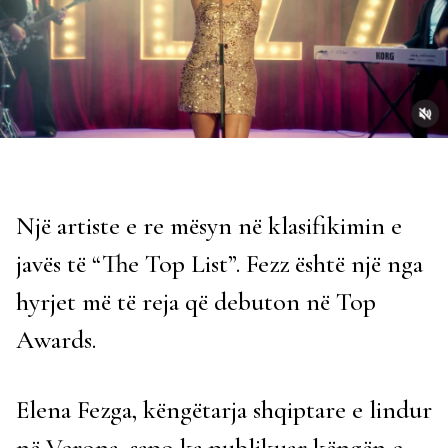
Një artiste e re mësyn në klasifikimin e
javës të “The Top List”. Fezz është një nga
hyrjet më të reja që debuton në Top
Awards.
Elena Fezga, këngëtarja shqiptare e lindur
në Verona, sapo ka publikuar këngën e