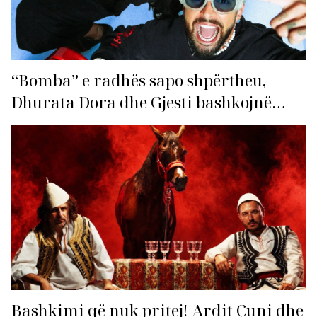
“Bomba” e radhës sapo shpërtheu,
Dhurata Dora dhe Gjesti bashkojnë
fuqitë me “Gasolina”!
Bashkimi që nuk pritej! Ardit Çuni dhe