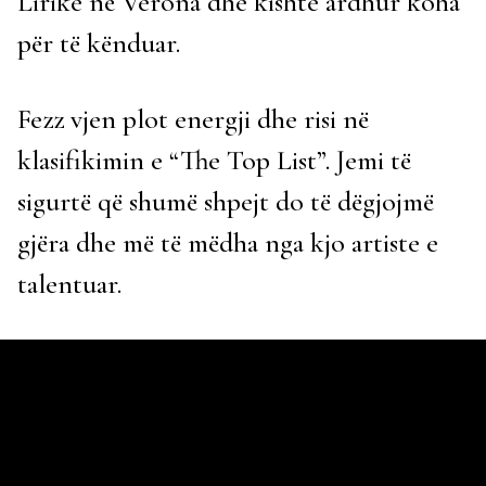
Lirike në Verona dhe kishte ardhur koha
për të kënduar.
Fezz vjen plot energji dhe risi në
klasifikimin e “The Top List”. Jemi të
sigurtë që shumë shpejt do të dëgjojmë
gjëra dhe më të mëdha nga kjo artiste e
talentuar.