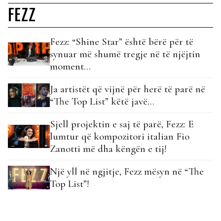
FEZZ
Fezz: “Shine Star” është bërë për të
synuar më shumë tregje në të njëjtin
moment...
Ja artistët që vijnë për herë të parë në
“The Top List” këtë javë…
Sjell projektin e saj të parë, Fezz: E
lumtur që kompozitori italian Fio
Zanotti më dha këngën e tij!
Një yll në ngjitje, Fezz mësyn në “The
Top List”!