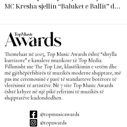
MC Kresha sjellin “Baluket e Ballit” dhe
ndezin rrjetin!
Themeluar në 2015, Top Music Awards është “shtylla
kurrizore” e kanaleve muzikore të Top Media.
Fillimisht me The Top List, klasifikimin e vetëm dhe
më gjithëpërfshirës të muzikës moderne shqiptare, më
pas me ceremoninë e parë të standarteve botërore të
vlerësimit të artistëve. Në 7 vite Top Music Awards
është kthyer në një pikë referimi të muzikës të
shqiptarëve kudondodhen.
@topmusicawards
@topawards