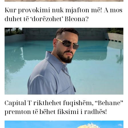
Kur provokimi nuk mjafton më! A mos
duhet të ‘dorëzohet’ Bleona?
Capital T rikthehet fuqishëm, “Behane”
premton të bëhet fiksimi i radhës!