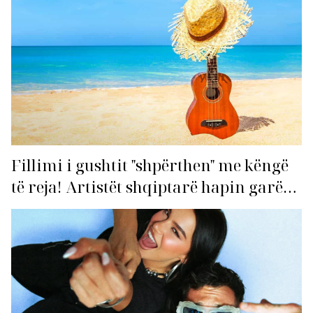
Fillimi i gushtit "shpërthen" me këngë
të reja! Artistët shqiptarë hapin garën
për hitin e verës!