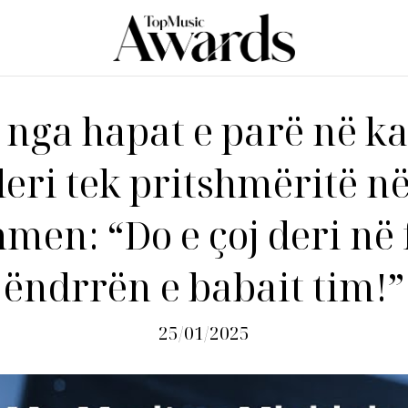
 nga hapat e parë në k
deri tek pritshmëritë në
men: “Do e çoj deri në
ëndrrën e babait tim!”
25/01/2025