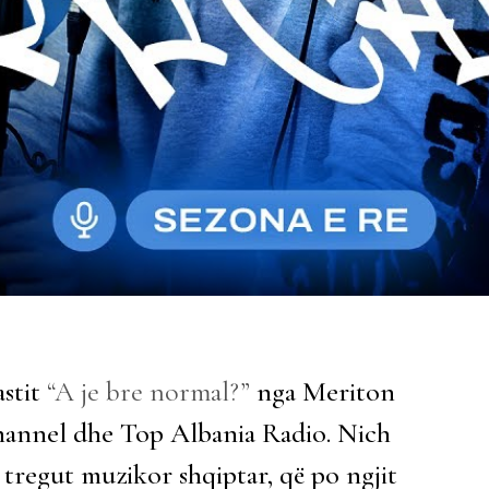
astit
“A je bre normal?”
nga Meriton
hannel dhe Top Albania Radio. Nich
ë tregut muzikor shqiptar, që po ngjit