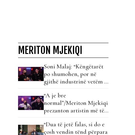
MERITON MJEKIQI
Soni Malaj: “Këngëtarët
po shumohen, por në
gjithë industrinë vetëm 3
veta këndojmë live!”
“A je bre
normal”/Meriton Mjekiqi
prezanton artistin më të
ri në treg, Mass: “Dua që
“Dua të jetë falas, si do e
të gjithë të kuptojnë se
çosh vendin tënd përpara
çfarë kam kaluar…”