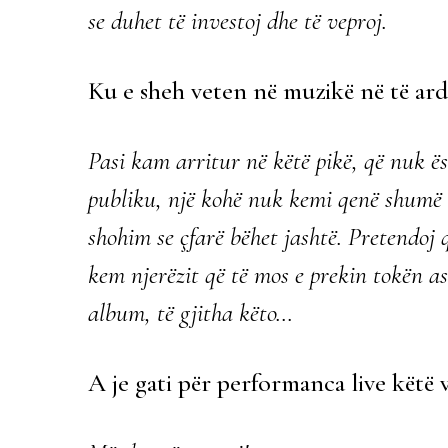
se duhet të investoj dhe të veproj.
Ku e sheh veten në muzikë në të a
Pasi kam arritur në këtë pikë, që nuk 
publiku, një kohë nuk kemi qenë shumë ‘
shohim se çfarë bëhet jashtë. Pretendoj 
kem njerëzit që të mos e prekin tokën asn
album, të gjitha këto…
A je gati për performanca live këtë 