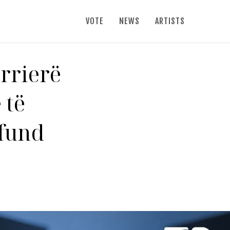
VOTE
NEWS
ARTISTS
arrierë
 të
 fund