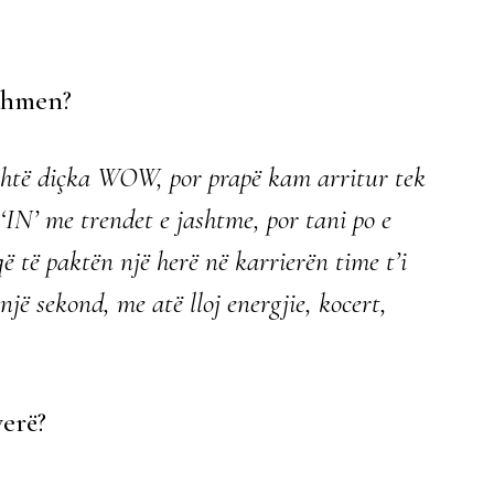
rdhmen?
është diçka WOW, por prapë kam arritur tek
IN’ me trendet e jashtme, por tani po e
që të paktën një herë në karrierën time t’i
jë sekond, me atë lloj energjie, kocert,
verë?