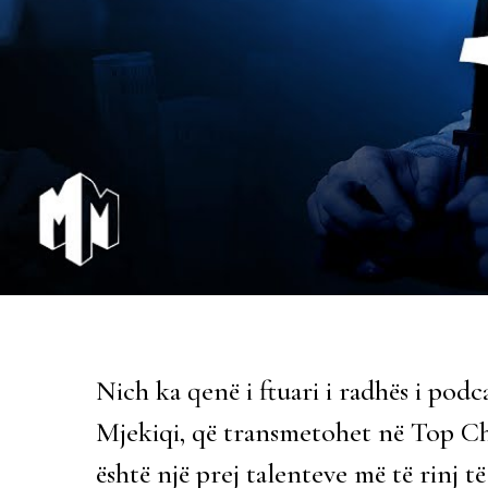
Nich ka qenë i ftuari i radhës i podc
Mjekiqi, që transmetohet në Top C
është një prej talenteve më të rinj t