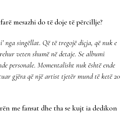
arë mesazhi do të doje të përcillje?
’ nga singëllat. Që të tregojë diçja, që nuk e
rehur veten shumë në detaje. Se albumi
ënde personale. Momentalisht nuk është ende
uar gjëra që një artist tjetër mund të ketë 20
rën me fansat dhe tha se kujt ia dedikon