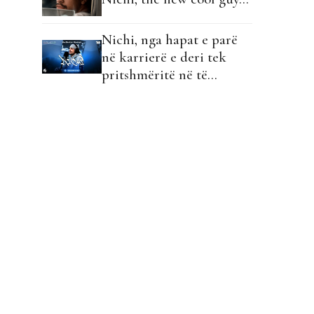
Nichi, nga hapat e parë
në karrierë e deri tek
pritshmëritë në të
ardhmen: "Do e çoj deri
në fund ëndrrën e babait
tim!"