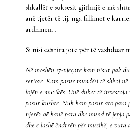
shkallët e suksesit gjithnjë e më shum
anë tjetër të tij, nga fillimet e karri
ardhmen…
Si nisi dëshira jote për të vazhduar
Në moshën 17-vjeçare kam nisur pak duk
serioze. Kam pasur mundësi të shkoj në
lojën e muzikës. Unë duhet të investoja
pasur kushte. Nuk kam pasur ato para pë
njerëz që kanë para dhe mund të jepja p
dhe e lashë ëndrrën për muzikë, e vura