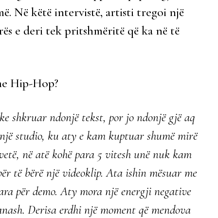
ë. Në këtë intervistë, artisti tregoi një
erës e deri tek pritshmëritë që ka në të
 me Hip-Hop?
e shkruar ndonjë tekst, por jo ndonjë gjë aq
 një studio, ku aty e kam kuptuar shumë mirë
 vetë, në atë kohë para 5 vitesh unë nuk kam
r të bërë një videoklip. Ata ishin mësuar me
ara për demo. Aty mora një energji negative
 anash. Derisa erdhi një moment që mendova