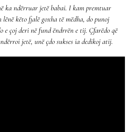
më ka ndërruar jetë babai. I kam premtuar
 lënë këto fjalë goxha të mëdha, do punoj
 e çoj deri në fund ëndrrën e tij. Çfarëdo që
dërroi jetë, unë çdo sukses ia dedikoj atij.