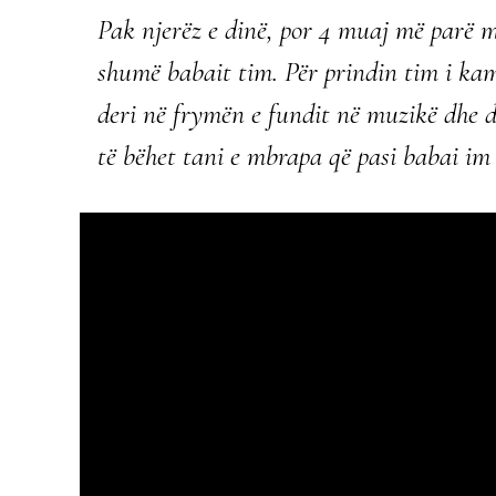
Pak njerëz e dinë, por 4 muaj më parë 
shumë babait tim. Për prindin tim i kam
deri në frymën e fundit në muzikë dhe do
të bëhet tani e mbrapa që pasi babai im n