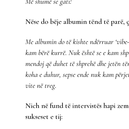
Më shumë se gati!
Nëse do bëje albumin tënd të parë, çf
Me albumin do të kishte ndërruar ‘vibe-i
kam bërë kurrë. Nuk është se e kam shp
mendoj që duhet të shprehë dhe jetën t
koha e duhur, sepse ende nuk kam përjet
vite në treg.
Nich në fund të intervistës hapi zem
sukseset e tij: