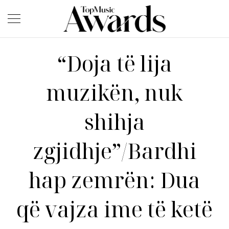
“Doja të lija
muzikën, nuk
shihja
zgjidhje”/Bardhi
hap zemrën: Dua
që vajza ime të ketë