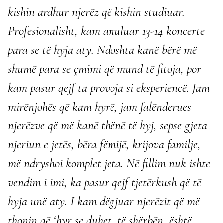
kishin ardhur njerëz që kishin studiuar.
Profesionalisht, kam anuluar 13-14 koncerte
para se të hyja aty. Ndoshta kanë bërë më
shumë para se çmimi që mund të fitoja, por
kam pasur qejf ta provoja si eksperiencë. Jam
mirënjohës që kam hyrë, jam falënderues
njerëzve që më kanë thënë të hyj, sepse gjeta
njeriun e jetës, bëra fëmijë, krijova familje,
më ndryshoi komplet jeta. Në fillim nuk ishte
vendim i imi, ka pasur qejf tjetërkush që të
hyja unë aty. I kam dëgjuar njerëzit që më
thonin që ‘hyr se duhet, të shërbën, është