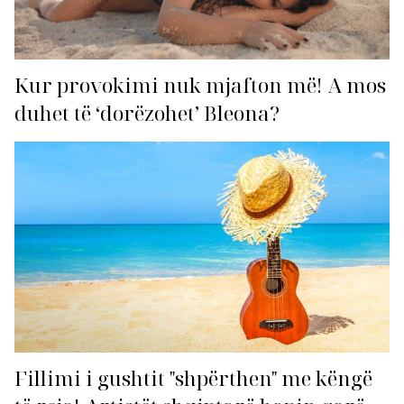
Kur provokimi nuk mjafton më! A mos
duhet të ‘dorëzohet’ Bleona?
Fillimi i gushtit "shpërthen" me këngë