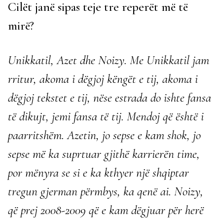
Cilët janë sipas teje tre reperët më të
mirë?
Unikkatil, Azet dhe Noizy. Me Unikkatil jam
rritur, akoma i dëgjoj këngët e tij, akoma i
dëgjoj tekstet e tij, nëse estrada do ishte fansa
të dikujt, jemi fansa të tij. Mendoj që është i
paarritshëm. Azetin, jo sepse e kam shok, jo
sepse më ka suprtuar gjithë karrierën time,
por mënyra se si e ka kthyer një shqiptar
tregun gjerman përmbys, ka qenë ai. Noizy,
që prej 2008-2009 që e kam dëgjuar për herë