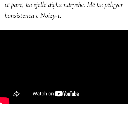
të parë, ka sjellë diçka ndryshe. Më ka pëlqyer
konsistenca e Noizy-t.