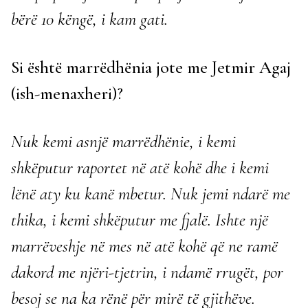
bërë 10 këngë, i kam gati.
Si është marrëdhënia jote me Jetmir Agaj
(ish-menaxheri)?
Nuk kemi asnjë marrëdhënie, i kemi
shkëputur raportet në atë kohë dhe i kemi
lënë aty ku kanë mbetur. Nuk jemi ndarë me
thika, i kemi shkëputur me fjalë. Ishte një
marrëveshje në mes në atë kohë që ne ramë
dakord me njëri-tjetrin, i ndamë rrugët, por
besoj se na ka rënë për mirë të gjithëve.