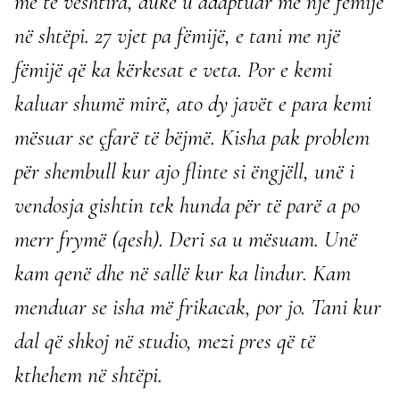
më të vështira, duke u adaptuar me një fëmijë
në shtëpi. 27 vjet pa fëmijë, e tani me një
fëmijë që ka kërkesat e veta. Por e kemi
kaluar shumë mirë, ato dy javët e para kemi
mësuar se çfarë të bëjmë. Kisha pak problem
për shembull kur ajo flinte si ëngjëll, unë i
vendosja gishtin tek hunda për të parë a po
merr frymë (qesh). Deri sa u mësuam. Unë
kam qenë dhe në sallë kur ka lindur. Kam
menduar se isha më frikacak, por jo. Tani kur
dal që shkoj në studio, mezi pres që të
kthehem në shtëpi.