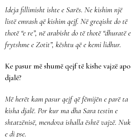
Ideja fillimisht ishte e Sarës. Ne kishim një
listë emrash që kishim qejf. Në greqisht do të
thotë “e re”, në arabisht do të thotë “dhuratë e
frytshme e Zotit”, kështu që e kemi lidhur.
Ke pasur më shumë qejf të kishe vajzë apo
djalë?
Më herët kam pasur qejf që fëmijën e parë ta
kisha djalë. Por kur ma dha Sara testin e
shtatzënisë, mendova ishalla është vajzë. Nuk
e di pse.