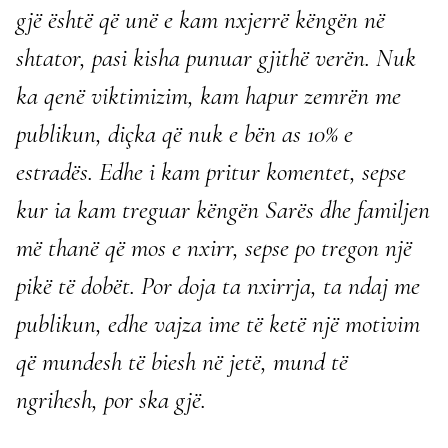
gjë është që unë e kam nxjerrë këngën në
shtator, pasi kisha punuar gjithë verën. Nuk
ka qenë viktimizim, kam hapur zemrën me
publikun, diçka që nuk e bën as 10% e
estradës. Edhe i kam pritur komentet, sepse
kur ia kam treguar këngën Sarës dhe familjen
më thanë që mos e nxirr, sepse po tregon një
pikë të dobët. Por doja ta nxirrja, ta ndaj me
publikun, edhe vajza ime të ketë një motivim
që mundesh të biesh në jetë, mund të
ngrihesh, por ska gjë.