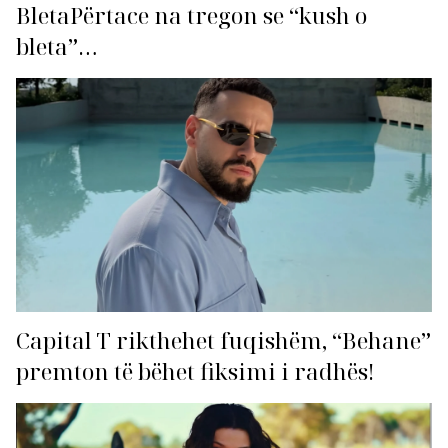
BletaPërtace na tregon se “kush o
bleta”…
Capital T rikthehet fuqishëm, “Behane”
premton të bëhet fiksimi i radhës!