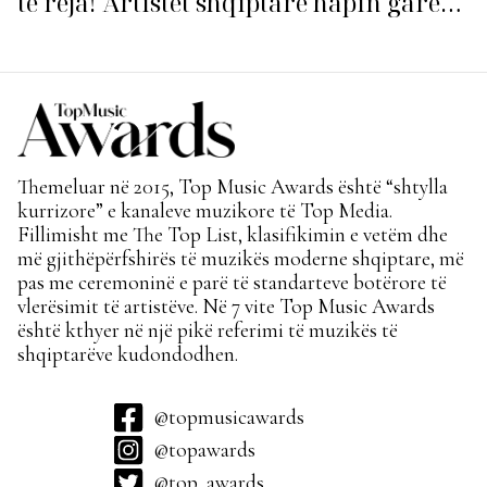
të reja! Artistët shqiptarë hapin garën
për hitin e verës!
Themeluar në 2015, Top Music Awards është “shtylla
kurrizore” e kanaleve muzikore të Top Media.
Fillimisht me The Top List, klasifikimin e vetëm dhe
më gjithëpërfshirës të muzikës moderne shqiptare, më
pas me ceremoninë e parë të standarteve botërore të
vlerësimit të artistëve. Në 7 vite Top Music Awards
është kthyer në një pikë referimi të muzikës të
shqiptarëve kudondodhen.
@topmusicawards
@topawards
@top_awards