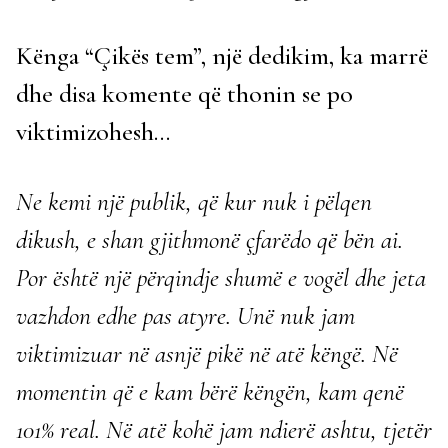
Kënga “Çikës tem”, një dedikim, ka marrë
dhe disa komente që thonin se po
viktimizohesh…
Ne kemi një publik, që kur nuk i pëlqen
dikush, e shan gjithmonë çfarëdo që bën ai.
Por është një përqindje shumë e vogël dhe jeta
vazhdon edhe pas atyre. Unë nuk jam
viktimizuar në asnjë pikë në atë këngë. Në
momentin që e kam bërë këngën, kam qenë
101% real. Në atë kohë jam ndierë ashtu, tjetër