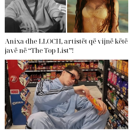
Anixa dhe LLOCH, artistët që vijnë këtë
javë në “The Top List”!