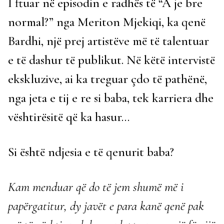
I ftuar në episodin e radhës të “A je bre
normal?” nga Meriton Mjekiqi, ka qenë
Bardhi, një prej artistëve më të talentuar
e të dashur të publikut. Në këtë intervistë
ekskluzive, ai ka treguar çdo të pathënë,
nga jeta e tij e re si baba, tek karriera dhe
vështirësitë që ka hasur…
Si është ndjesia e të qenurit baba?
Kam menduar që do të jem shumë më i
papërgatitur, dy javët e para kanë qenë pak