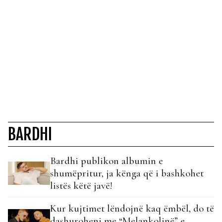
BARDHI
Bardhi publikon albumin e
shumëpritur, ja kënga që i bashkohet
listës këtë javë!
Kur kujtimet lëndojnë kaq ëmbël, do të
dashuroheni me “Melankolinë” e