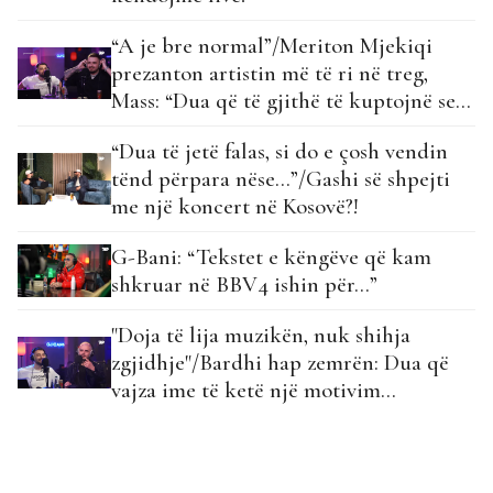
“A je bre normal”/Meriton Mjekiqi
prezanton artistin më të ri në treg,
Mass: “Dua që të gjithë të kuptojnë se
çfarë kam kaluar…”
“Dua të jetë falas, si do e çosh vendin
tënd përpara nëse…”/Gashi së shpejti
me një koncert në Kosovë?!
G-Bani: “Tekstet e këngëve që kam
shkruar në BBV4 ishin për…”
"Doja të lija muzikën, nuk shihja
zgjidhje"/Bardhi hap zemrën: Dua që
vajza ime të ketë një motivim…