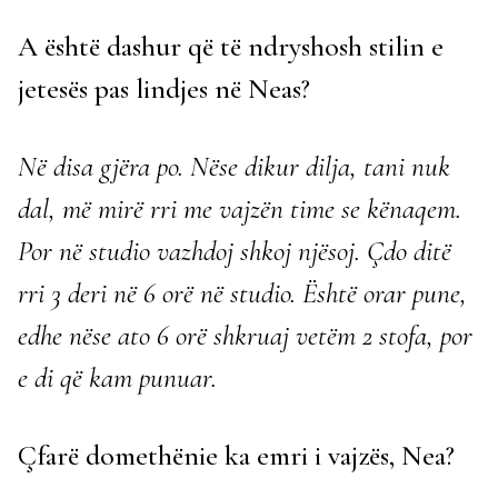
A është dashur që të ndryshosh stilin e
jetesës pas lindjes në Neas?
Në disa gjëra po. Nëse dikur dilja, tani nuk
dal, më mirë rri me vajzën time se kënaqem.
Por në studio vazhdoj shkoj njësoj. Çdo ditë
rri 3 deri në 6 orë në studio. Është orar pune,
edhe nëse ato 6 orë shkruaj vetëm 2 stofa, por
e di që kam punuar.
Çfarë domethënie ka emri i vajzës, Nea?