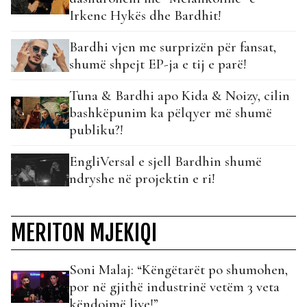
Irkenc Hykës dhe Bardhit!
Bardhi vjen me surprizën për fansat,
shumë shpejt EP-ja e tij e parë!
Tuna & Bardhi apo Kida & Noizy, cilin
bashkëpunim ka pëlqyer më shumë
publiku?!
EngliVersal e sjell Bardhin shumë
ndryshe në projektin e ri!
MERITON MJEKIQI
Soni Malaj: “Këngëtarët po shumohen,
por në gjithë industrinë vetëm 3 veta
këndojmë live!”