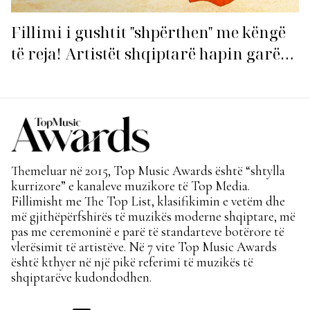
Fillimi i gushtit "shpërthen" me këngë
të reja! Artistët shqiptarë hapin garën
për hitin e verës!
Themeluar në 2015, Top Music Awards është “shtylla
kurrizore” e kanaleve muzikore të Top Media.
Fillimisht me The Top List, klasifikimin e vetëm dhe
më gjithëpërfshirës të muzikës moderne shqiptare, më
pas me ceremoninë e parë të standarteve botërore të
vlerësimit të artistëve. Në 7 vite Top Music Awards
është kthyer në një pikë referimi të muzikës të
shqiptarëve kudondodhen.