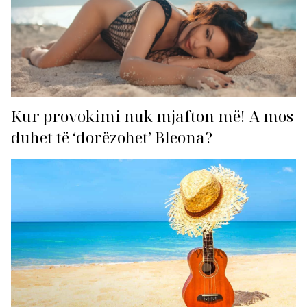
Kur provokimi nuk mjafton më! A mos
duhet të ‘dorëzohet’ Bleona?