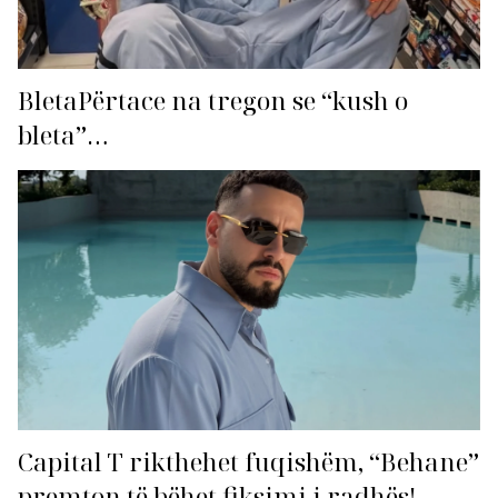
BletaPërtace na tregon se “kush o
bleta”…
Capital T rikthehet fuqishëm, “Behane”
premton të bëhet fiksimi i radhës!