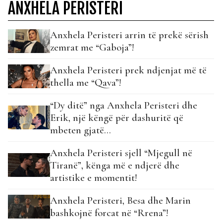
ANXHELA PERISTERI
Anxhela Peristeri arrin të prekë sërish
zemrat me “Gaboja”!
Anxhela Peristeri prek ndjenjat më të
thella me “Qava”!
“Dy ditë” nga Anxhela Peristeri dhe
Erik, një këngë për dashuritë që
mbeten gjatë…
Anxhela Peristeri sjell “Mjegull në
Tiranë”, kënga më e ndjerë dhe
artistike e momentit!
Anxhela Peristeri, Besa dhe Marin
bashkojnë forcat në “Rrena”!