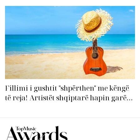
Fillimi i gushtit "shpërthen" me këngë
të reja! Artistët shqiptarë hapin garën
për hitin e verës!