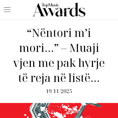
“Nëntori m’i
mori…” – Muaji
vjen me pak hyrje
të reja në listë…
19/11/2025