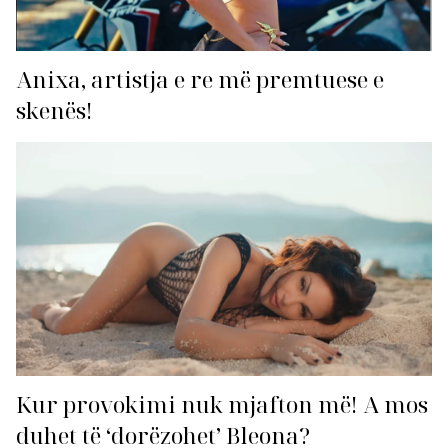
Anixa, artistja e re më premtuese e
skenës!
Kur provokimi nuk mjafton më! A mos
duhet të ‘dorëzohet’ Bleona?