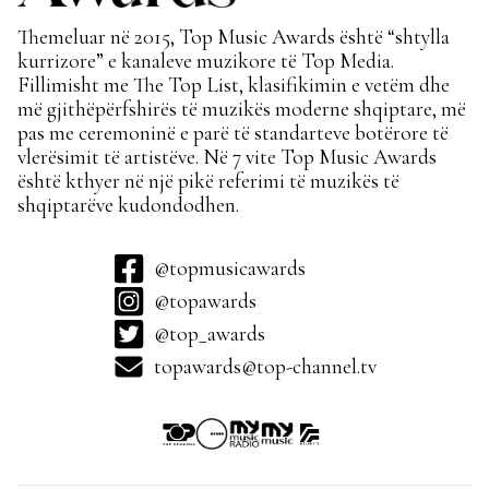
Themeluar në 2015, Top Music Awards është “shtylla
kurrizore” e kanaleve muzikore të Top Media.
Fillimisht me The Top List, klasifikimin e vetëm dhe
më gjithëpërfshirës të muzikës moderne shqiptare, më
pas me ceremoninë e parë të standarteve botërore të
vlerësimit të artistëve. Në 7 vite Top Music Awards
është kthyer në një pikë referimi të muzikës të
shqiptarëve kudondodhen.
@topmusicawards
@topawards
@top_awards
topawards@top-channel.tv