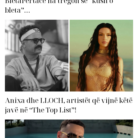
BletaPërtace na tregon se “kush o
bleta”…
Anixa dhe LLOCH, artistët që vijnë këtë
javë në “The Top List”!