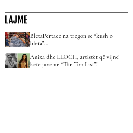
LAJME
BletaPërtace na tregon se “kush o
bleta”…
Anixa dhe LLOCH, artistët që vijnë
këtë javë në “The Top List”!