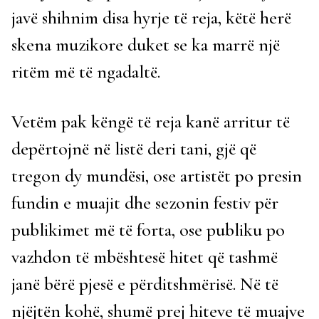
javë shihnim disa hyrje të reja, këtë herë
skena muzikore duket se ka marrë një
ritëm më të ngadaltë.
Vetëm pak këngë të reja kanë arritur të
depërtojnë në listë deri tani, gjë që
tregon dy mundësi, ose artistët po presin
fundin e muajit dhe sezonin festiv për
publikimet më të forta, ose publiku po
vazhdon të mbështesë hitet që tashmë
janë bërë pjesë e përditshmërisë. Në të
njëjtën kohë, shumë prej hiteve të muajve