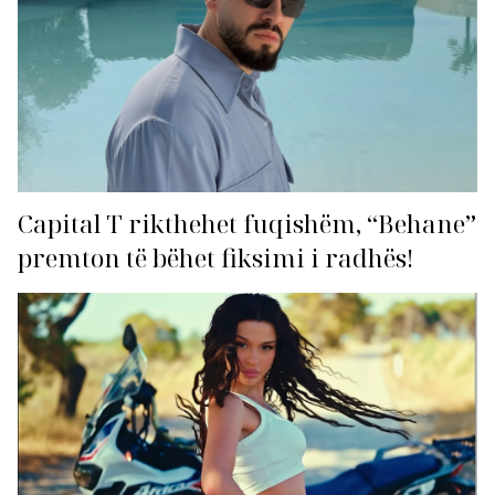
Capital T rikthehet fuqishëm, “Behane”
premton të bëhet fiksimi i radhës!