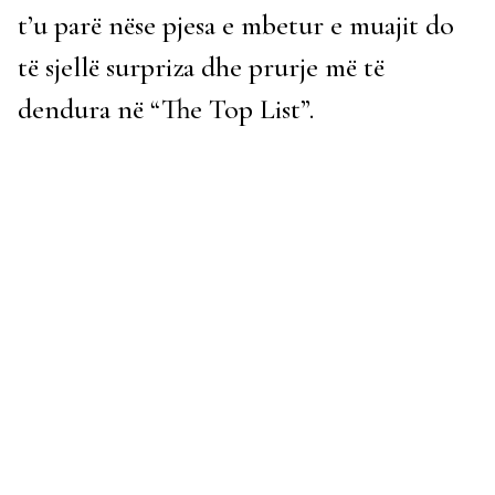
t’u parë nëse pjesa e mbetur e muajit do
të sjellë surpriza dhe prurje më të
dendura në “The Top List”.