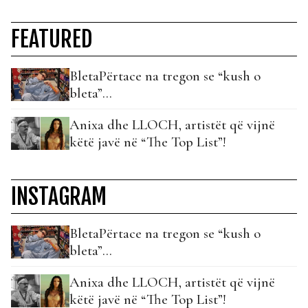
FEATURED
BletaPërtace na tregon se “kush o
bleta”…
Anixa dhe LLOCH, artistët që vijnë
këtë javë në “The Top List”!
INSTAGRAM
BletaPërtace na tregon se “kush o
bleta”…
Anixa dhe LLOCH, artistët që vijnë
këtë javë në “The Top List”!