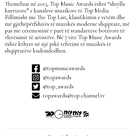
Themeluar në 2015, Top Music Awards është “shtylla
kurrizore” e kanaleve muzikore të Top Media.
Fillimisht me The Top List, klasifikimin e vetëm dhe
më gjithëpërfshirës të muzikës moderne shqiptare, më
pas me ceremoninë e parë të standarteve botërore të
vlerësimit të artistëve. Në 7 vite Top Music Awards
është kthyer në një pikë referimi të muzikës të
shqiptarëve kudondodhen.
@topmusicawards
@topawards
@top_awards
topawards@top-channel.tv