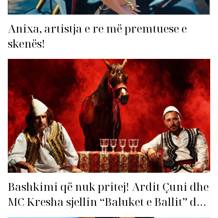
Anixa, artistja e re më premtuese e
skenës!
Bashkimi që nuk pritej! Ardit Çuni dhe
MC Kresha sjellin “Baluket e Ballit” dhe
ndezin rrjetin!