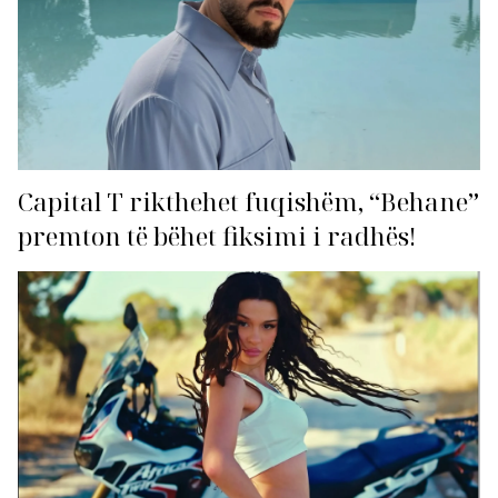
Capital T rikthehet fuqishëm, “Behane”
premton të bëhet fiksimi i radhës!