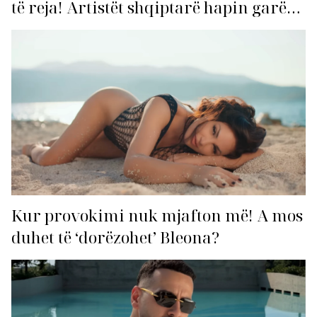
të reja! Artistët shqiptarë hapin garën
për hitin e verës!
Kur provokimi nuk mjafton më! A mos
duhet të ‘dorëzohet’ Bleona?