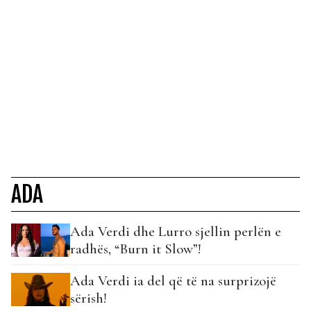
ADA
Ada Verdi dhe Lurro sjellin perlën e
radhës, “Burn it Slow”!
Ada Verdi ia del që të na surprizojë
sërish!