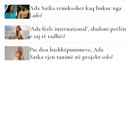
Ada Satka remiksohet kaq bukur nga
Lufo!
‘Ada feels international’, zbuloni perlën
e saj të radhës!
Pas disa bashkëpunimeve, Ada
Satka vjen tanimë në projekt solo!