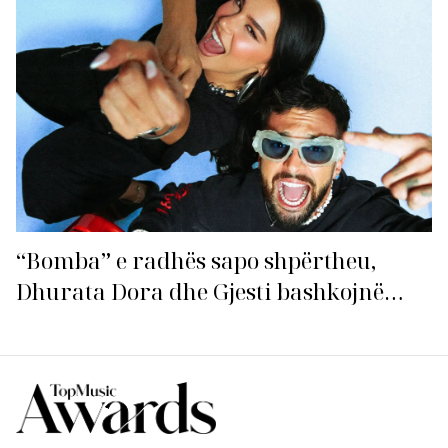
“Bomba” e radhës sapo shpërtheu,
Dhurata Dora dhe Gjesti bashkojnë
fuqitë me “Gasolina”!