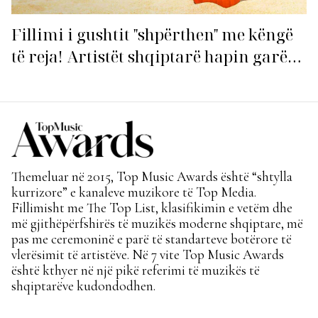
Fillimi i gushtit "shpërthen" me këngë
të reja! Artistët shqiptarë hapin garën
për hitin e verës!
Themeluar në 2015, Top Music Awards është “shtylla
kurrizore” e kanaleve muzikore të Top Media.
Fillimisht me The Top List, klasifikimin e vetëm dhe
më gjithëpërfshirës të muzikës moderne shqiptare, më
pas me ceremoninë e parë të standarteve botërore të
vlerësimit të artistëve. Në 7 vite Top Music Awards
është kthyer në një pikë referimi të muzikës të
shqiptarëve kudondodhen.