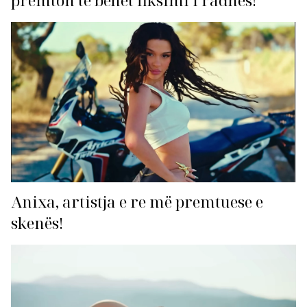
premton të bëhet fiksimi i radhës!
Anixa, artistja e re më premtuese e
skenës!