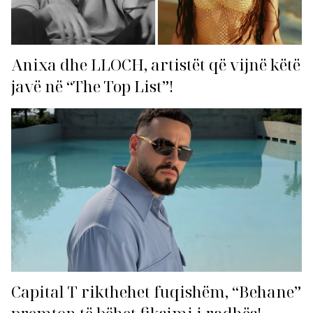
Anixa dhe LLOCH, artistët që vijnë këtë
javë në “The Top List”!
Capital T rikthehet fuqishëm, “Behane”