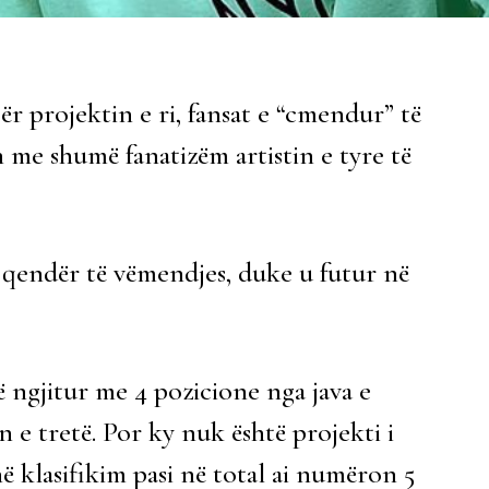
r projektin e ri, fansat e “cmendur” të
 me shumë fanatizëm artistin e tyre të
ë qendër të vëmendjes, duke u futur në
ë ngjitur me 4 pozicione nga java e
 e tretë. Por ky nuk është projekti i
në klasifikim pasi në total ai numëron 5