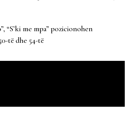
 to”, “S’ki me mpa” pozicionohen
 50-të dhe 54-të