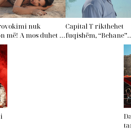
rovokimi nuk
Capital T rikthehet
n më! A mos duhet të
fuqishëm, “Behane”
ohet’ Bleona?
premton të bëhet fiks
radhës!
i
Da
ta