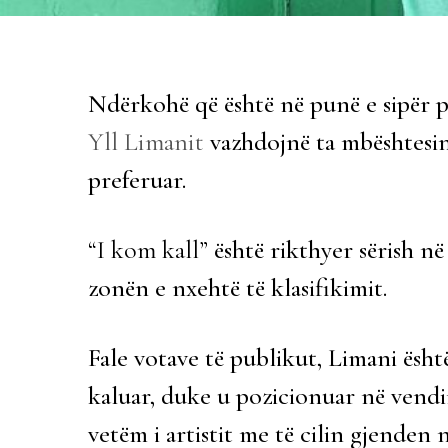
Ndërkohë që është në punë e sipër pë
Yll Limanit
vazhdojnë ta mbështesin
preferuar.
“I kom kall”
është rikthyer sërish n
zonën e nxehtë të klasifikimit.
Fale votave të publikut, Limani ësht
kaluar, duke u pozicionuar në vendin
vetëm i artistit me të cilin gjenden 