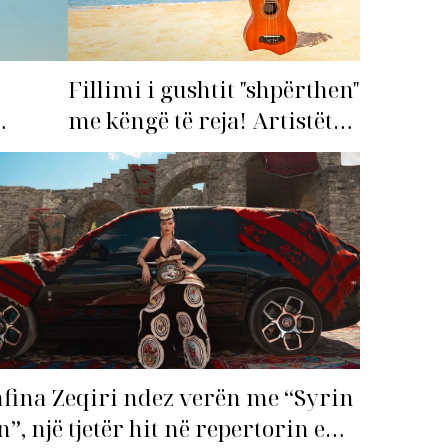
Fillimi i gushtit "shpërthen"
me këngë të reja! Artistët
shqiptarë hapin garën për
imi i
hitin e verës!
fina Zeqiri ndez verën me “Syrin
n”, një tjetër hit në repertorin e