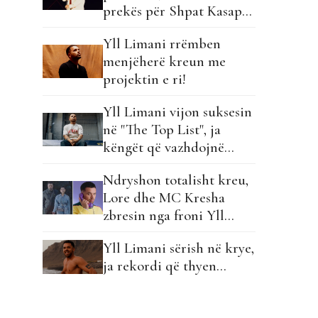
prekës për Shpat Kasapin
para mijëra fansave në
Yll Limani rrëmben
Shkup!
menjëherë kreun me
projektin e ri!
Yll Limani vijon suksesin
në "The Top List", ja
këngët që vazhdojnë
rrugëtimin në
Ndryshon totalisht kreu,
klasifikim...
Lore dhe MC Kresha
zbresin nga froni Yll
Limanin!
Yll Limani sërish në krye,
ja rekordi që thyen…