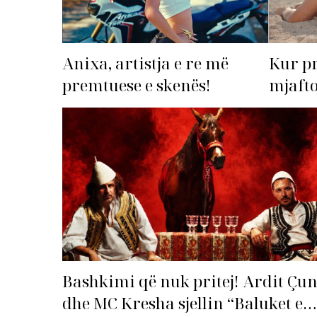
Anixa, artistja e re më
Kur p
premtuese e skenës!
mjafto
‘dorëz
Bashkimi që nuk pritej! Ardit Çun
dhe MC Kresha sjellin “Baluket e