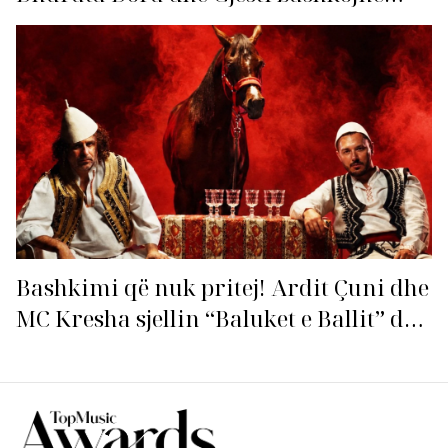
fuqitë me “Gasolina”!
Bashkimi që nuk pritej! Ardit Çuni dhe
MC Kresha sjellin “Baluket e Ballit” dhe
ndezin rrjetin!