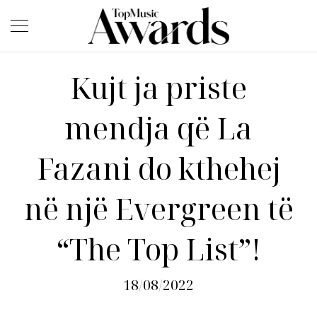
Kujt ja priste
mendja që La
Fazani do kthehej
në një Evergreen të
“The Top List”!
18/08/2022