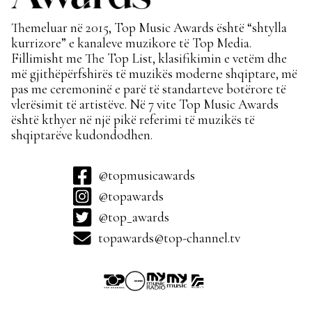
Themeluar në 2015, Top Music Awards është “shtylla
kurrizore” e kanaleve muzikore të Top Media.
Fillimisht me The Top List, klasifikimin e vetëm dhe
më gjithëpërfshirës të muzikës moderne shqiptare, më
pas me ceremoninë e parë të standarteve botërore të
vlerësimit të artistëve. Në 7 vite Top Music Awards
është kthyer në një pikë referimi të muzikës të
shqiptarëve kudondodhen.
@topmusicawards
@topawards
@top_awards
topawards@top-channel.tv