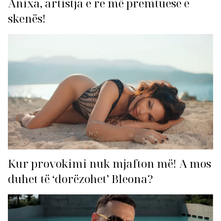
Anixa, artistja e re më premtuese e
skenës!
Kur provokimi nuk mjafton më! A mos
duhet të ‘dorëzohet’ Bleona?