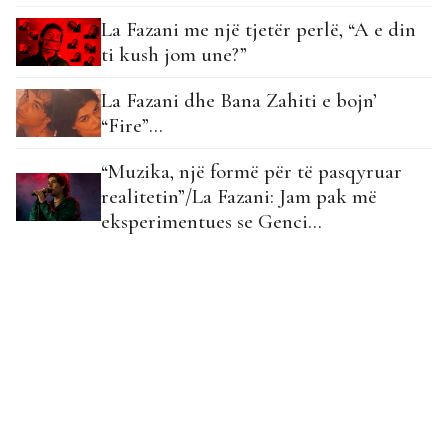
La Fazani me një tjetër perlë, “A e din
ti kush jom une?”
La Fazani dhe Bana Zahiti e bojn’
“Fire”…
“Muzika, një formë për të pasqyruar
realitetin”/La Fazani: Jam pak më
eksperimentues se Genci…