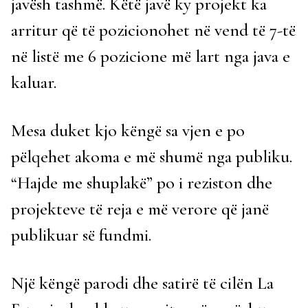
javësh tashmë. Këtë javë ky projekt ka
arritur që të pozicionohet në vend të 7-të
në listë me 6 pozicione më lart nga java e
kaluar.
Mesa duket kjo këngë sa vjen e po
pëlqehet akoma e më shumë nga publiku.
“Hajde me shuplakë” po i reziston dhe
projekteve të reja e më verore që janë
publikuar së fundmi.
Një këngë parodi dhe satirë të cilën La