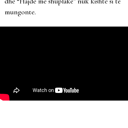
dhe “Hajde me shuplakë” nuk kishte si të
mungonte.