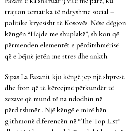
Fazani e ka shkruar 3 vite më parë, ku
trajton tematika të ndryshme social –
politike kryesisht të Kosovës. Nëse dëgjon
këngën “Hajde me shuplakë”, shikon që
përmenden elementët e përditshmërisë
që e bëjnë jetën me stres dhe ankth.
Sipas La Fazanit kjo këngë jep një shpresë
dhe fton që të kërcejmë përkundër të
zezave që mund të na ndodhin në
përditshmëri. Një këngë e mirë bën
gjithmonë diferencën në “The Top List”