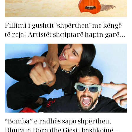
Fillimi i gushtit "shpërthen" me këngë
të reja! Artistët shqiptarë hapin garën
për hitin e verës!
“Bomba” e radhës sapo shpërtheu,
Dhurata Dora dhe Gjesti bashkojnë