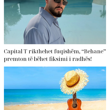
Capital T rikthehet fuqishëm, “Behane”
premton të bëhet fiksimi i radhës!