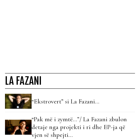
LA FAZANI
“Ekstrovert” si La Fazani…
“Pak më i zymtë…”/ La Fazani zbulon
detaje nga projekti i ri dhe EP-ja që
vjen së shpejti...