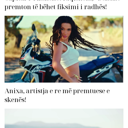
premton të bëhet fiksimi i radhës!
Anixa, artistja e re më premtuese e
skenës!