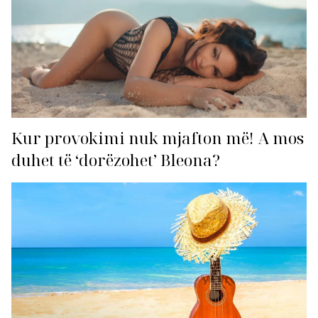
Kur provokimi nuk mjafton më! A mos
duhet të ‘dorëzohet’ Bleona?