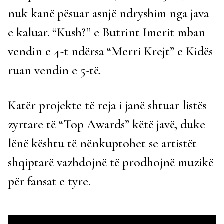
nuk kanë pësuar asnjë ndryshim nga java
e kaluar. “Kush?” e Butrint Imerit mban
vendin e 4-t ndërsa “Merri Krejt” e Kidës
ruan vendin e 5-të.
Katër projekte të reja i janë shtuar listës
zyrtare të “Top Awards” këtë javë, duke
lënë kështu të nënkuptohet se artistët
shqiptarë vazhdojnë të prodhojnë muzikë
për fansat e tyre.