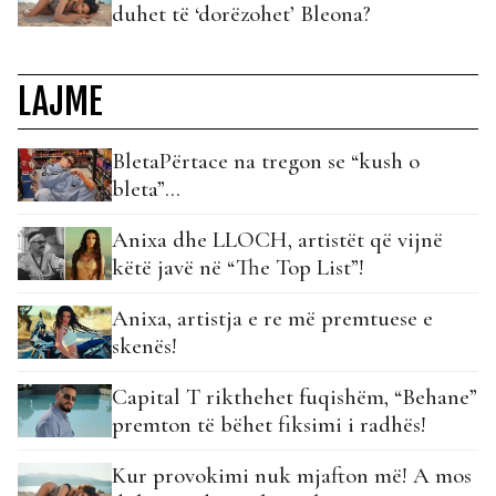
duhet të ‘dorëzohet’ Bleona?
LAJME
BletaPërtace na tregon se “kush o
bleta”…
Anixa dhe LLOCH, artistët që vijnë
këtë javë në “The Top List”!
Anixa, artistja e re më premtuese e
skenës!
Capital T rikthehet fuqishëm, “Behane”
premton të bëhet fiksimi i radhës!
Kur provokimi nuk mjafton më! A mos