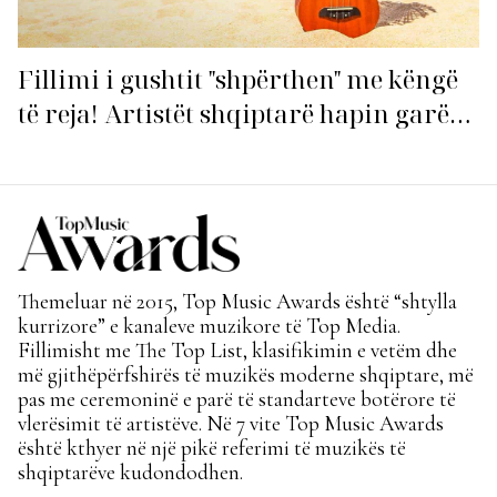
Fillimi i gushtit "shpërthen" me këngë
të reja! Artistët shqiptarë hapin garën
për hitin e verës!
Themeluar në 2015, Top Music Awards është “shtylla
kurrizore” e kanaleve muzikore të Top Media.
Fillimisht me The Top List, klasifikimin e vetëm dhe
më gjithëpërfshirës të muzikës moderne shqiptare, më
pas me ceremoninë e parë të standarteve botërore të
vlerësimit të artistëve. Në 7 vite Top Music Awards
është kthyer në një pikë referimi të muzikës të
shqiptarëve kudondodhen.