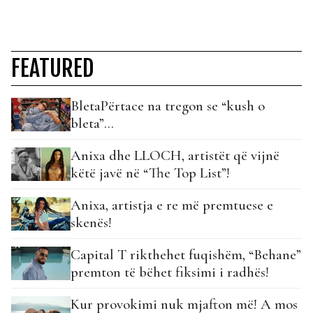
FEATURED
BletaPërtace na tregon se “kush o
bleta”…
Anixa dhe LLOCH, artistët që vijnë
këtë javë në “The Top List”!
Anixa, artistja e re më premtuese e
skenës!
Capital T rikthehet fuqishëm, “Behane”
premton të bëhet fiksimi i radhës!
Kur provokimi nuk mjafton më! A mos