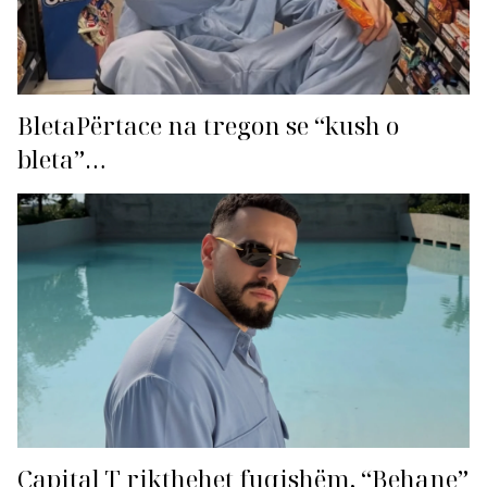
BletaPërtace na tregon se “kush o
bleta”…
Capital T rikthehet fuqishëm, “Behane”