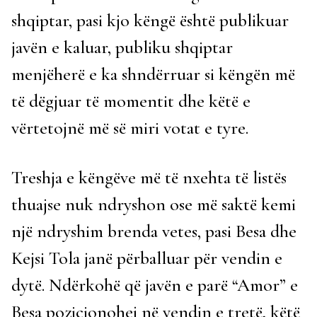
shqiptar, pasi kjo këngë është publikuar
javën e kaluar, publiku shqiptar
menjëherë e ka shndërruar si këngën më
të dëgjuar të momentit dhe këtë e
vërtetojnë më së miri votat e tyre.
Treshja e këngëve më të nxehta të listës
thuajse nuk ndryshon ose më saktë kemi
një ndryshim brenda vetes, pasi Besa dhe
Kejsi Tola janë përballuar për vendin e
dytë. Ndërkohë që javën e parë “Amor” e
Besa pozicionohej në vendin e tretë, këtë