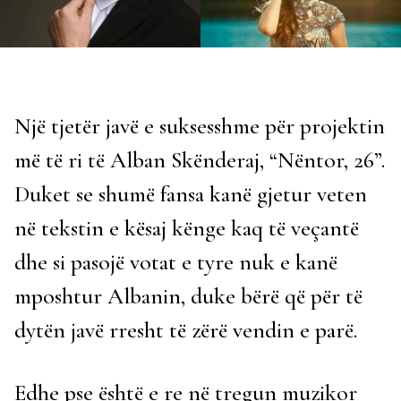
Një tjetër javë e suksesshme për projektin
më të ri të Alban Skënderaj, “Nëntor, 26”.
Duket se shumë fansa kanë gjetur veten
në tekstin e kësaj kënge kaq të veçantë
dhe si pasojë votat e tyre nuk e kanë
mposhtur Albanin, duke bërë që për të
dytën javë rresht të zërë vendin e parë.
Edhe pse është e re në tregun muzikor