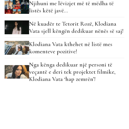
Njihuni me lëvizjet më të mëdha të
listës këtë javë…
Në kuadër te Tetorit Rozë, Klodiana
Vata sjell këngën dedikuar nënës së saj!
Klodiana Vata kthehet në listë mes
komenteve pozitive!
Nga kënga dedikuar një personi të
veçantë e deri tek projektet filmike,
Klodiana Vata ‘hap zemrën’!