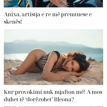
Anixa, artistja e re më premtuese e
skenës!
Kur provokimi nuk mjafton më! A mos
duhet të ‘dorëzohet’ Bleona?