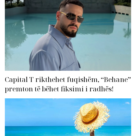
Capital T rikthehet fuqishëm, “Behane”
premton të bëhet fiksimi i radhës!