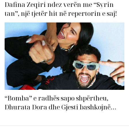
Dafina Zeqiri ndez verën me “Syrin
tan”, një tjetër hit në repertorin e saj!
“Bomba” e radhës sapo shpërtheu,
Dhurata Dora dhe Gjesti bashkojnë
fuqitë me “Gasolina”!