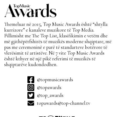
Themeluar në 2015, Top Music Awards është “shtylla
kurrizore” e kanaleve muzikore të Top Media.
Fillimisht me The Top List, klasifikimin e vetëm dhe
më gjithëpërfshirës të muzikës moderne shqiptare, më
pas me ceremoninë e parë të standarteve botërore të
vlerësimit të artistëve. Në 7 vite Top Music Awards
është kthyer në një pikë referimi të muzikës të
shqiptarëve kudondodhen.
@topmusicawards
@topawards
@top_awards
topawards@top-channel.tv