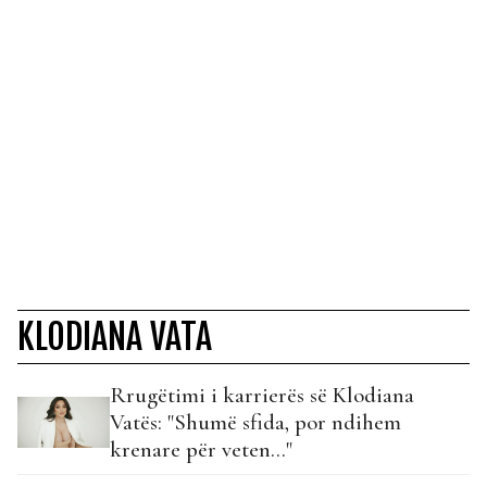
KLODIANA VATA
Rrugëtimi i karrierës së Klodiana
Vatës: "Shumë sfida, por ndihem
krenare për veten..."