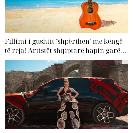
Fillimi i gushtit "shpërthen" me këngë
të reja! Artistët shqiptarë hapin garën
për hitin e verës!