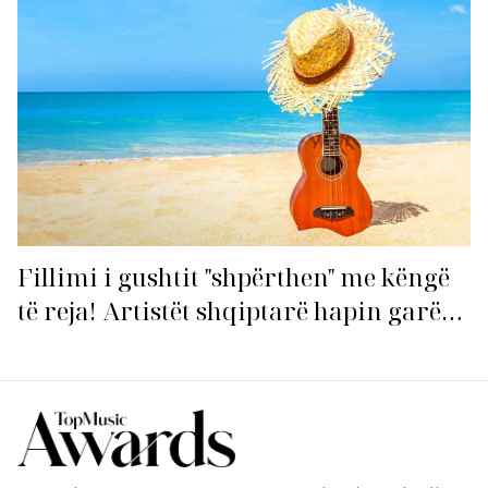
Fillimi i gushtit "shpërthen" me këngë
të reja! Artistët shqiptarë hapin garën
për hitin e verës!