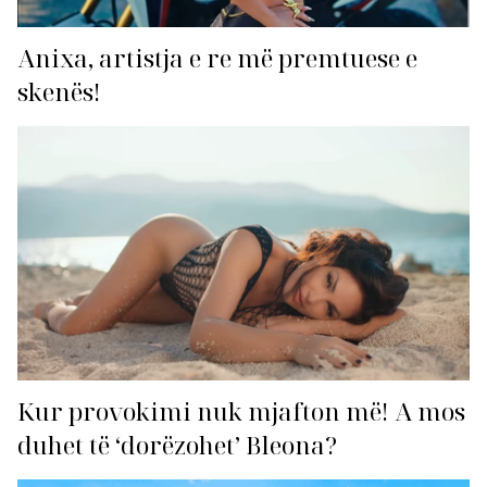
Anixa, artistja e re më premtuese e
skenës!
Kur provokimi nuk mjafton më! A mos
duhet të ‘dorëzohet’ Bleona?