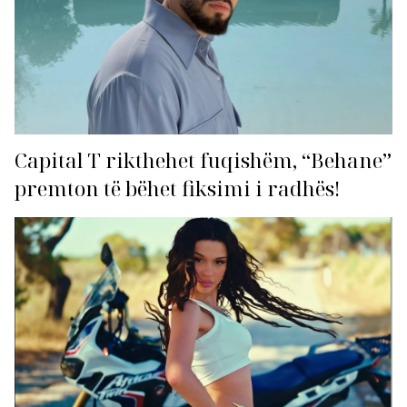
Capital T rikthehet fuqishëm, “Behane”
premton të bëhet fiksimi i radhës!