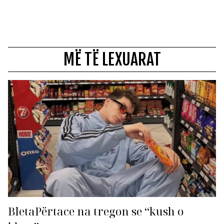
MË TË LEXUARAT
BletaPërtace na tregon se “kush o