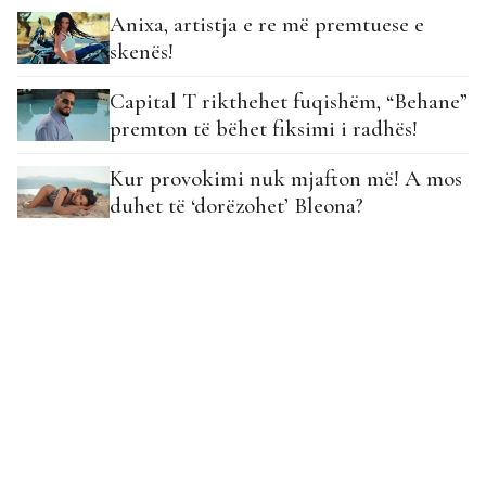
Anixa, artistja e re më premtuese e
skenës!
Capital T rikthehet fuqishëm, “Behane”
premton të bëhet fiksimi i radhës!
Kur provokimi nuk mjafton më! A mos
duhet të ‘dorëzohet’ Bleona?