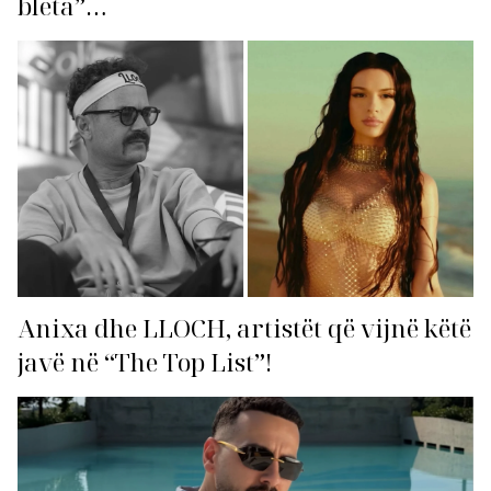
bleta”…
Anixa dhe LLOCH, artistët që vijnë këtë
javë në “The Top List”!