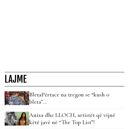
LAJME
BletaPërtace na tregon se “kush o
bleta”…
Anixa dhe LLOCH, artistët që vijnë
këtë javë në “The Top List”!