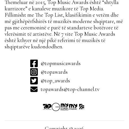
Themeluar në 2015, Top Music Awards është “shtylla
kurrizore” e kanaleve muzikore të Top Media.
Fillimisht me The Top List, klasifikimin e vetëm dhe
më gjithëpërfshirës të muzikës moderne shqiptare, më
pas me ceremoninë e parë të standarteve botërore të
vlerësimit të artistëve. Në 7 vite Top Music Awards
është kthyer në një pikë referimi të muzikës të
shqiptarëve kudondodhen.
@topmusicawards
@topawards
@top_awards
topawards@top-channel.tv
Copyright © 2026