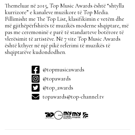
Themeluar në 2015, Top Music Awards është “shtylla
kurrizore” e kanaleve muzikore të Top Media.
Fillimisht me The Top List, klasifikimin e vetëm dhe
më gjithëpërfshirës të muzikës moderne shqiptare, më
pas me ceremoninë e parë të standarteve botërore të
vlerësimit të artistëve. Në 7 vite Top Music Awards
është kthyer në një pikë referimi të muzikës të
shqiptarëve kudondodhen.
@topmusicawards
@topawards
@top_awards
topawards@top-channel.tv