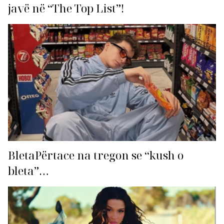
javë në “The Top List”!
BletaPërtace na tregon se “kush o
bleta”…