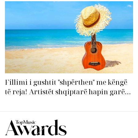
Fillimi i gushtit "shpërthen" me këngë
të reja! Artistët shqiptarë hapin garën
për hitin e verës!