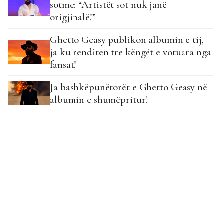
sotme: “Artistët sot nuk janë
origjinalë!”
Ghetto Geasy publikon albumin e tij,
ja ku renditen tre këngët e votuara nga
fansat!
Ja bashkëpunëtorët e Ghetto Geasy në
albumin e shumëpritur!