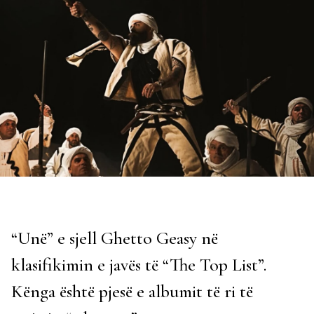
“Unë” e sjell Ghetto Geasy në
klasifikimin e javës të “The Top List”.
Kënga është pjesë e albumit të ri të