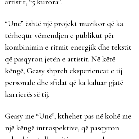
artistit, “5 kurora”.
“Unë” është një projekt muzikor që ka
tërhequr vëmendjen e publikut për
kombinimin e ritmit energjik dhe tekstit
që pasqyron jetën e artistit. Në këtë
këngë, Geasy shpreh eksperiencat e tij
personale dhe sfidat që ka kaluar gjatë
karrierës së tij.
Geasy me “Unë”, kthehet pas në kohë me
një këngë introspektive, që pasqyron