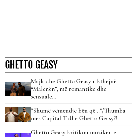
GHETTO GEASY
Majk dhe Ghetto Geasy rikthejnë
“Malenën”, më romantike dhe
sensuale…
”Shumë vëmendje bën që…”/Thumba
mes Capital T dhe Ghetto Geasy?!
Ghetto Geasy kritikon muzikën e