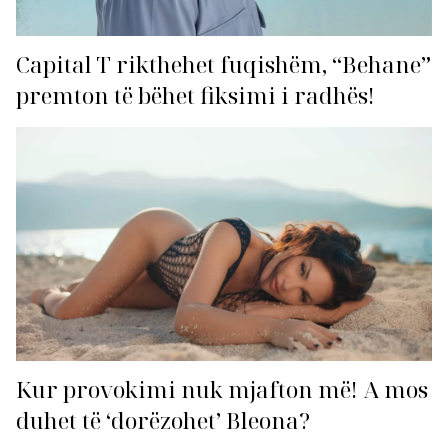
Capital T rikthehet fuqishëm, “Behane”
premton të bëhet fiksimi i radhës!
Kur provokimi nuk mjafton më! A mos
duhet të ‘dorëzohet’ Bleona?