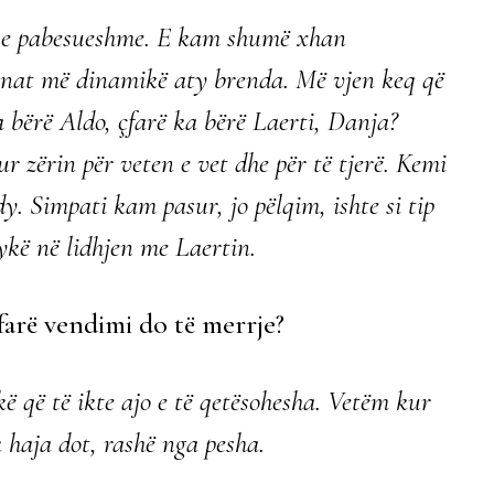
 e pabesueshme. E kam shumë xhan
onat më dinamikë aty brenda. Më vjen keq që
a bërë Aldo, çfarë ka bërë Laerti, Danja?
r zërin për veten e vet dhe për të tjerë. Kemi
y. Simpati kam pasur, jo pëlqim, ishte si tip
ykë në lidhjen me Laertin.
farë vendimi do të merrje?
që të ikte ajo e të qetësohesha. Vetëm kur
 haja dot, rashë nga pesha.