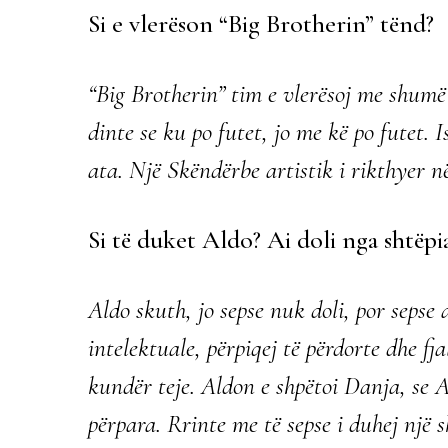
Si e vlerëson “Big Brotherin” tënd?
“Big Brotherin” tim e vlerësoj me shumë u
dinte se ku po futet, jo me kë po futet. I
ata. Një Skëndërbe artistik i rikthyer n
Si të duket Aldo? Ai doli nga shtëpi
Aldo skuth, jo sepse nuk doli, por sepse
intelektuale, përpiqej të përdorte dhe fj
kundër teje. Aldon e shpëtoi Danja, se 
përpara. Rrinte me të sepse i duhej një s