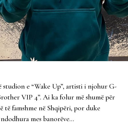
 studion e “Wake Up”, artisti i njohur G-
 Brother VIP 4”. Ai ka folur më shumë për
më të famshme në Shqipëri, por duke
të ndodhura mes banorëve…