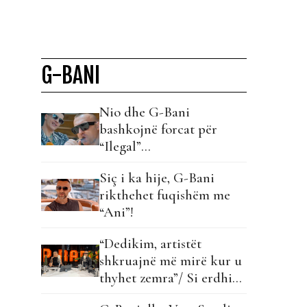
G-BANI
Nio dhe G-Bani
bashkojnë forcat për
“Ilegal”…
Siç i ka hije, G-Bani
rikthehet fuqishëm me
“Ani”!
“Dedikim, artistët
shkruajnë më mirë kur u
thyhet zemra”/ Si erdhi
bashkëpunimi i papritur