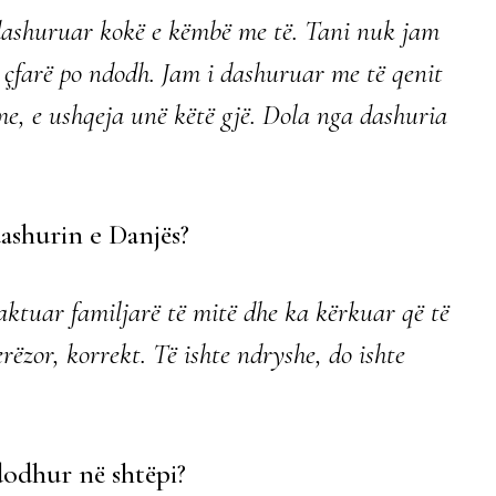
dashuruar kokë e këmbë me të. Tani nuk jam
e çfarë po ndodh. Jam i dashuruar me të qenit
me, e ushqeja unë këtë gjë. Dola nga dashuria
ashurin e Danjës?
tuar familjarë të mitë dhe ka kërkuar që të
ëzor, korrekt. Të ishte ndryshe, do ishte
ndodhur në shtëpi?