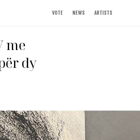
VOTE
NEWS
ARTISTS
V me
për dy