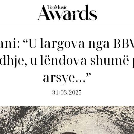
ani: “U largova nga BB
dhje, u lëndova shumë 
arsye…”
31/03/2025