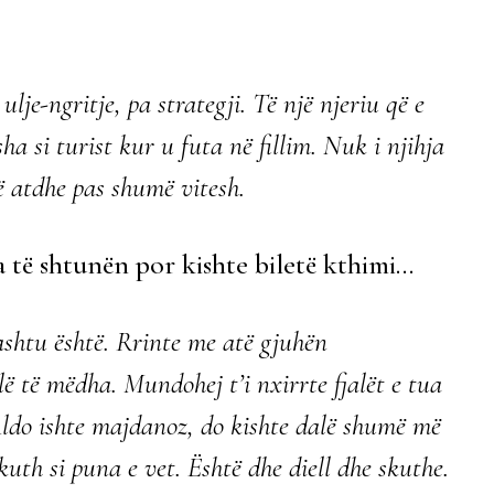
lje-ngritje, pa strategji. Të një njeriu që e
sha si turist kur u futa në fillim. Nuk i njihja
ë atdhe pas shumë vitesh.
a të shtunën por kishte biletë kthimi…
 ashtu është. Rrinte me atë gjuhën
alë të mëdha. Mundohej t’i nxirrte fjalët e tua
Aldo ishte majdanoz, do kishte dalë shumë më
kuth si puna e vet. Është dhe diell dhe skuthe.