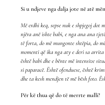
Si u ndjeve nga dalja jote në atë më
Më erdhi keq, sepse nuk e shpjegoj dot m
njëra anë ishte babi, e nga ana ana tje
të forta, do më mungonte shtëpia, do m
momenti që ika nga aty e deri sa arrita
është babi dhe e bënte më intensive situa
si paparacë. Është ofenduese, është krim
dhe ta kesh mendjen të më bësh foto. Ësh
Për kë thua që do të merrte malli?