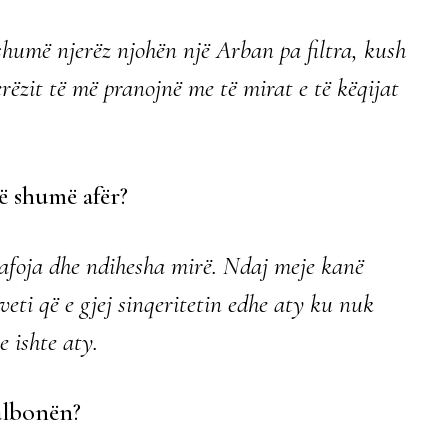
 shumë njerëz njohën një Arban pa filtra, kush
rëzit të më pranojnë me të mirat e të këqijat
ë shumë afër?
qafoja dhe ndihesha mirë. Ndaj meje kanë
veti që e gjej sinqeritetin edhe aty ku nuk
e ishte aty.
albonën?