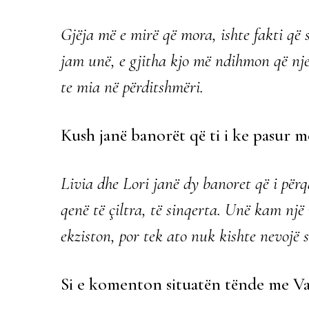
Gjëja më e mirë që mora, ishte fakti që
jam unë, e gjitha kjo më ndihmon që nje
te mia në përditshmëri.
Kush janë banorët që ti i ke pasur m
Livia dhe Lori janë dy banoret që i për
qenë të çiltra, të sinqerta. Unë kam një 
ekziston, por tek ato nuk kishte nevojë s
Si e komenton situatën tënde me V