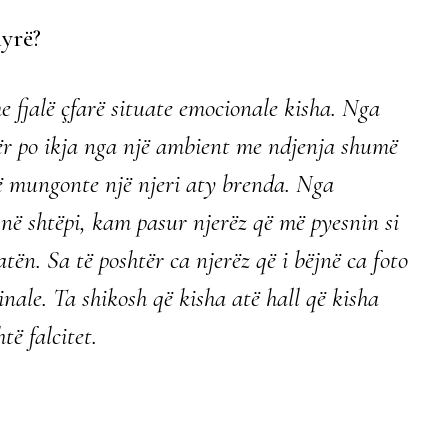
nyrë?
e fjalë çfarë situate emocionale kisha. Nga
tër po ikja nga një ambient me ndjenja shumë
ë mungonte një njeri aty brenda. Nga
 në shtëpi, kam pasur njerëz që më pyesnin si
tën. Sa të poshtër ca njerëz që i bëjnë ca foto
inale. Ta shikosh që kisha atë hall që kisha
të falcitet.