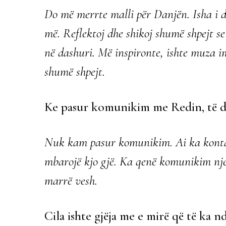
Do më merrte malli për Danjën. Isha i 
më. Reflektoj dhe shikoj shumë shpejt s
në dashuri. Më inspironte, ishte muza i
shumë shpejt.
Ke pasur komunikim me Redin, të d
Nuk kam pasur komunikim. Ai ka kontak
mbarojë kjo gjë. Ka qenë komunikim njer
marrë vesh.
Cila ishte gjëja me e mirë që të ka 