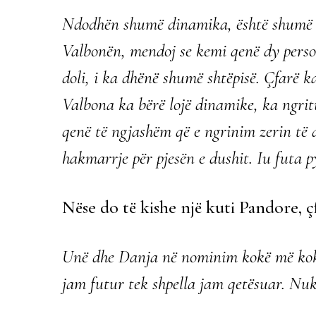
Ndodhën shumë dinamika, është shumë
Valbonën, mendoj se kemi qenë dy pers
doli, i ka dhënë shumë shtëpisë. Çfarë k
Valbona ka bërë lojë dinamike, ka ngritu
qenë të ngjashëm që e ngrinim zerin të d
hakmarrje për pjesën e dushit. Iu futa p
Nëse do të kishe një kuti Pandore, ç
Unë dhe Danja në nominim kokë më kokë 
jam futur tek shpella jam qetësuar. Nuk