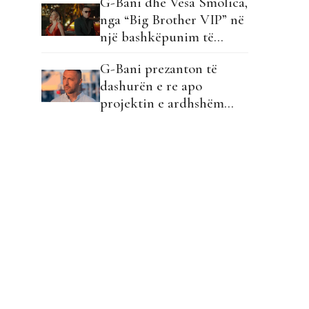
G-Bani dhe Vesa Smolica,
midis G-Bani dhe Vesa
nga “Big Brother VIP” në
Smolica?
një bashkëpunim të
ndjerë muzikor!
G-Bani prezanton të
dashurën e re apo
projektin e ardhshëm
muzikor?!