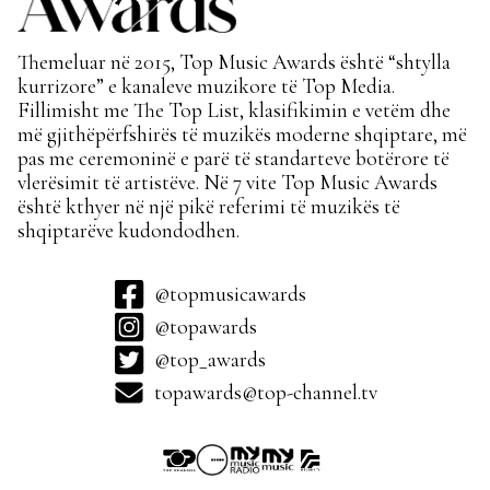
Themeluar në 2015, Top Music Awards është “shtylla
kurrizore” e kanaleve muzikore të Top Media.
Fillimisht me The Top List, klasifikimin e vetëm dhe
më gjithëpërfshirës të muzikës moderne shqiptare, më
pas me ceremoninë e parë të standarteve botërore të
vlerësimit të artistëve. Në 7 vite Top Music Awards
është kthyer në një pikë referimi të muzikës të
shqiptarëve kudondodhen.
@topmusicawards
@topawards
@top_awards
topawards@top-channel.tv