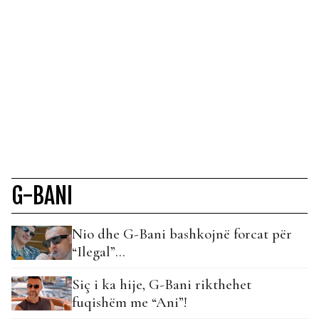
G-BANI
Nio dhe G-Bani bashkojnë forcat për
“Ilegal”…
Siç i ka hije, G-Bani rikthehet
fuqishëm me “Ani”!