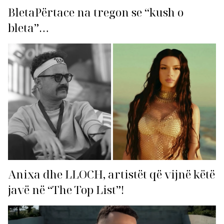
BletaPërtace na tregon se “kush o
bleta”…
Anixa dhe LLOCH, artistët që vijnë këtë
javë në “The Top List”!