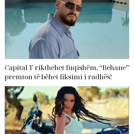
Capital T rikthehet fuqishëm, “Behane”
premton të bëhet fiksimi i radhës!