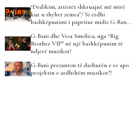
“Dedikim, artistët shkruajnë më mirë
kur u thyhet zemra”/ Si erdhi
bashkëpunimi i papritur midis G-Bani
dhe Vesa Smolica?
G-Bani dhe Vesa Smolica, nga “Big
Brother VIP” në një bashkëpunim të
ndjerë muzikor!
G-Bani prezanton të dashurën e re apo
projektin e ardhshëm muzikor?!