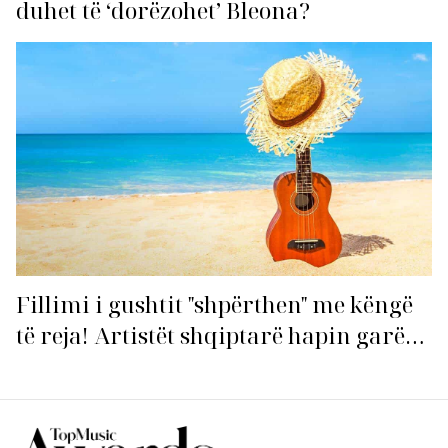
duhet të ‘dorëzohet’ Bleona?
Fillimi i gushtit "shpërthen" me këngë
të reja! Artistët shqiptarë hapin garën
për hitin e verës!