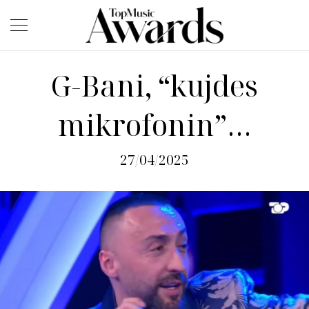
G-Bani, “kujdes
mikrofonin”…
27/04/2025