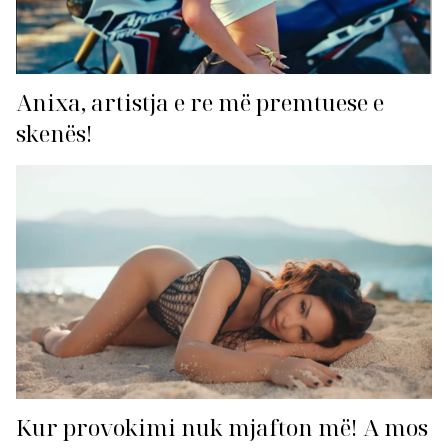
Anixa, artistja e re më premtuese e
skenës!
Kur provokimi nuk mjafton më! A mos