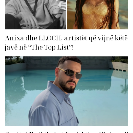
Anixa dhe LLOCH, artistët që vijnë këtë
javë në “The Top List”!