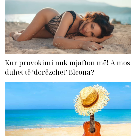
Kur provokimi nuk mjafton më! A mos
duhet të ‘dorëzohet’ Bleona?