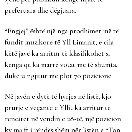
preferuara dhe dëgjuara.
“Engjej” është një nga prodhimet më të
fundit muzikore të Yll Limanit, e cila
këtë javë ka arritur të klasifikohet si
kënga që ka marrë votat më të shumta,
duke u ngjitur me plot 70 pozicione.
Në javën e dytë të hyrjes në listë, kjo
prurje e veçante e Yllit ka arritur të
renditet në vendin e 28-të, një pozicion
ky majft i rëndësishëm për listën e “Top