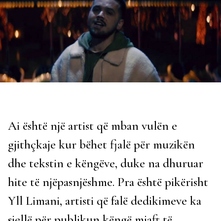
Ai është një artist që mban vulën e
gjithçkaje kur bëhet fjalë për muzikën
dhe tekstin e këngëve, duke na dhuruar
hite të njëpasnjëshme. Pra është pikërisht
Yll Limani, artisti që falë dedikimeve ka
sjellë për publikun këngë mjaft të