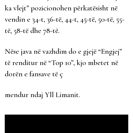
ka vlejt” pozicionohen përkatësisht në
vendin e 34-t, 36-të, 44-t, 45-të, 50-të, 55-
të, 58-të dhe 78-të.
Nëse java në vazhdim do e gjejë “Engjej”
të renditur në “Top 10”, kjo mbetet në
dorën e fansave të ç
mendur ndaj Yll Limanit.