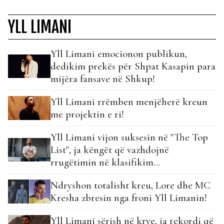
YLL LIMANI
Yll Limani emocionon publikun,
dedikim prekës për Shpat Kasapin para
mijëra fansave në Shkup!
Yll Limani rrëmben menjëherë kreun
me projektin e ri!
Yll Limani vijon suksesin në "The Top
List", ja këngët që vazhdojnë
rrugëtimin në klasifikim...
Ndryshon totalisht kreu, Lore dhe MC
Kresha zbresin nga froni Yll Limanin!
Yll Limani sërish në krye, ja rekordi që