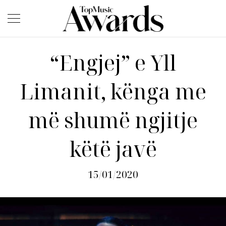
“Engjej” e Yll
Limanit, kënga me
më shumë ngjitje
këtë javë
15/01/2020