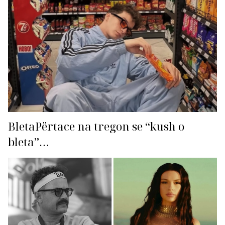
BletaPërtace na tregon se “kush o
bleta”…