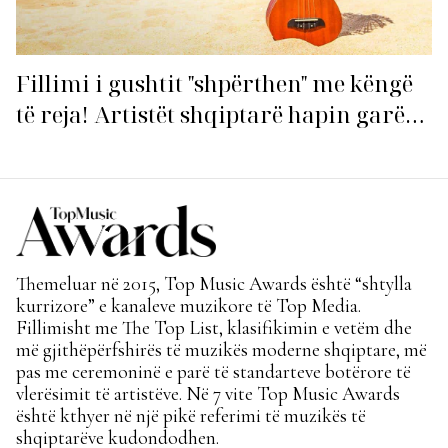
Fillimi i gushtit "shpërthen" me këngë
të reja! Artistët shqiptarë hapin garën
për hitin e verës!
Themeluar në 2015, Top Music Awards është “shtylla
kurrizore” e kanaleve muzikore të Top Media.
Fillimisht me The Top List, klasifikimin e vetëm dhe
më gjithëpërfshirës të muzikës moderne shqiptare, më
pas me ceremoninë e parë të standarteve botërore të
vlerësimit të artistëve. Në 7 vite Top Music Awards
është kthyer në një pikë referimi të muzikës të
shqiptarëve kudondodhen.