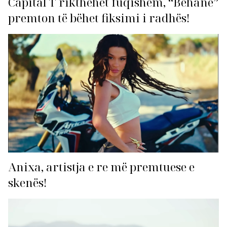
Capital T rikthehet fuqishëm, “Behane”
premton të bëhet fiksimi i radhës!
Anixa, artistja e re më premtuese e
skenës!