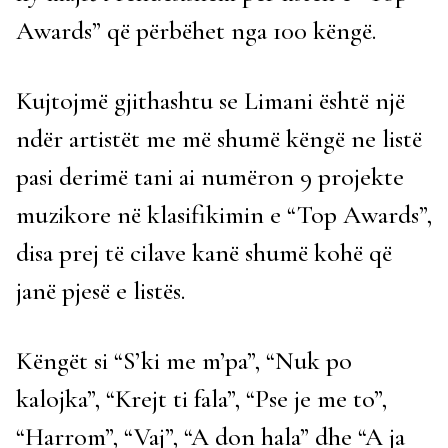
Awards” që përbëhet nga 100 këngë.
Kujtojmë gjithashtu se Limani është një
ndër artistët me më shumë këngë ne listë
pasi derimë tani ai numëron 9 projekte
muzikore në klasifikimin e “Top Awards”,
disa prej të cilave kanë shumë kohë që
janë pjesë e listës.
Këngët si “S’ki me m’pa”, “Nuk po
kalojka”, “Krejt ti fala”, “Pse je me to”,
“Harrom”, “Vaj”, “A don hala” dhe “A ja