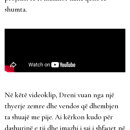
shumta.
Në këtë videoklip, Dreni vuan nga një
thyerje zemre dhe vendos që dhembjen
ta shuajë me pije. Ai kërkon kudo për
dashurinë e tij dhe imazhi i saj i shfaqet në