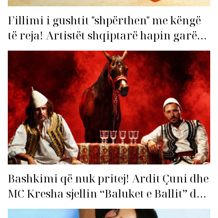
Fillimi i gushtit "shpërthen" me këngë
të reja! Artistët shqiptarë hapin garën
për hitin e verës!
Bashkimi që nuk pritej! Ardit Çuni dhe
MC Kresha sjellin “Baluket e Ballit” dhe
ndezin rrjetin!