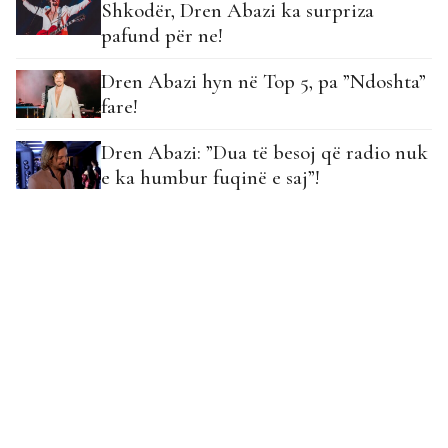
Shkodër, Dren Abazi ka surpriza
pafund për ne!
Dren Abazi hyn në Top 5, pa ”Ndoshta”
fare!
Dren Abazi: ”Dua të besoj që radio nuk
e ka humbur fuqinë e saj”!