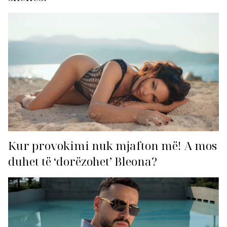
Kur provokimi nuk mjafton më! A mos
duhet të ‘dorëzohet’ Bleona?