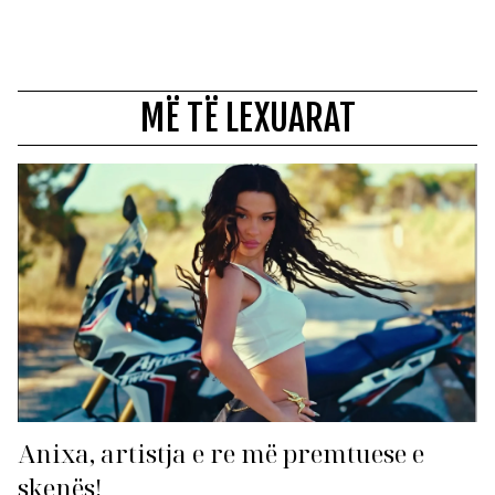
MË TË LEXUARAT
Anixa, artistja e re më premtuese e
skenës!