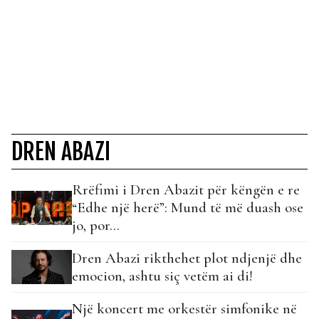
DREN ABAZI
Rrëfimi i Dren Abazit për këngën e re
“Edhe një herë”: Mund të më duash ose
jo, por…
Dren Abazi rikthehet plot ndjenjë dhe
emocion, ashtu siç vetëm ai di!
Një koncert me orkestër simfonike në