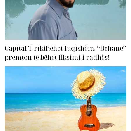
Capital T rikthehet fuqishëm, “Behane”
premton të bëhet fiksimi i radhës!