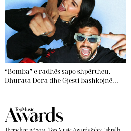
“Bomba” e radhës sapo shpërtheu,
Dhurata Dora dhe Gjesti bashkojnë
fuqitë me “Gasolina”!
Themeluar në 2015, Top Music Awards është “shtylla