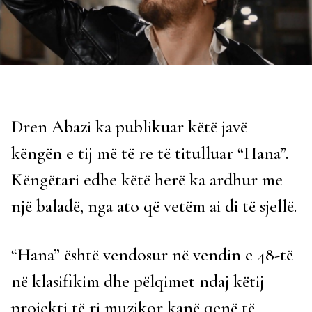
Dren Abazi ka publikuar këtë javë
këngën e tij më të re të titulluar “Hana”.
Këngëtari edhe këtë herë ka ardhur me
një baladë, nga ato që vetëm ai di të sjellë.
“Hana” është vendosur në vendin e 48-të
në klasifikim dhe pëlqimet ndaj këtij
projekti të ri muzikor kanë qenë të