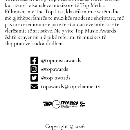
kurrizore” e kanaleve muzikore të Top Media.
Fillimisht me The Top List, klasifikimin e vetëm dhe
më gjithëpërfshirës të muzikës moderne shqiptare, më
pas me ceremoninë e parë të standarteve botërore të
vlerësimit të artistëve. Në 7 vite Top Music Awards
është kthyer në një pikë referimi të muzikës të
shqiptarëve kudondodhen.
@topmusicawards
@topawards
@top_awards
topawards@top-channel.tv
Copyright © 2026