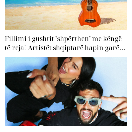
Fillimi i gushtit "shpërthen" me këngë
të reja! Artistët shqiptarë hapin garën
për hitin e verës!