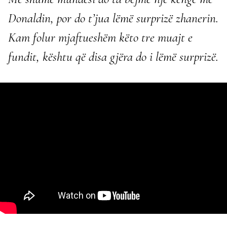
Donaldin, por do t’jua lëmë surprizë zhanerin.
Kam folur mjaftueshëm këto tre muajt e
fundit, kështu që disa gjëra do i lëmë surprizë.