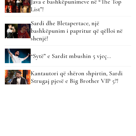
Java e bashkëpunimeve në “The Top
List”!
Sardi dhe Bletapertace, një
bashkëpunim i papritur që qëlloi në
shenjë!
“Sytë” e Sardit mbushin 5 vjeç…
Kantautori që shëron shpirtin, Sardi
Strugaj pjesë e Big Brother VIP 5?!