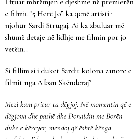
I ftuar mbrëmjen e djeshme në premierën
e filmit “5 Herë Jo” ka qenë artisti i
njohur Sardi Strugaj. Ai ka zbuluar më
shumë detaje në lidhje me filmin por jo
vetëm…
Si fillim si i duket Sardit kolona zanore e
filmit nga Alban Skënderaj?
Mezi kam pritur ta dëgjoj. Në momentin që e
dëgjova dhe pashë dhe Donaldin me Borën
duke e kërcyer, mendoj që është kënga