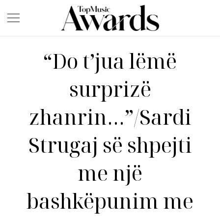
“Do t’jua lëmë
surprizë
zhanrin…”/Sardi
Strugaj së shpejti
me një
bashkëpunim me