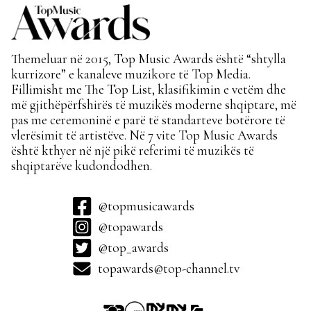
Themeluar në 2015, Top Music Awards është “shtylla
kurrizore” e kanaleve muzikore të Top Media.
Fillimisht me The Top List, klasifikimin e vetëm dhe
më gjithëpërfshirës të muzikës moderne shqiptare, më
pas me ceremoninë e parë të standarteve botërore të
vlerësimit të artistëve. Në 7 vite Top Music Awards
është kthyer në një pikë referimi të muzikës të
shqiptarëve kudondodhen.
@topmusicawards
@topawards
@top_awards
topawards@top-channel.tv