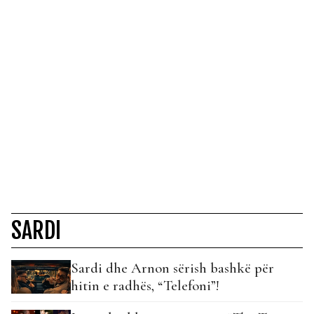
SARDI
Sardi dhe Arnon sërish bashkë për
hitin e radhës, “Telefoni”!