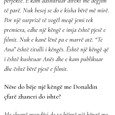
perfekte. E kam dashuruar direkt me dëgjim
të parë. Nuk besoj se do e kisha bërë më mirë.
Por një surprizë të vogël meqë jemi tek
premiera, edhe një këngë e imja është pjesë e
filmit. Nuk e kanë lënë pa e marrë atë. “Te
Ana” është titulli i këngës. Është një këngë që
i është kushtuar Anës dhe e kam publikuar
dhe është bërë pjesë e filmit.
Nëse do bëje një këngë me Donaldin
çfarë zhaneri do ishte?
Me shumë mundësi do ta bëjmë një këngë me