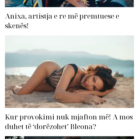
Anixa, artistja e re më premtuese e
skenës!
Kur provokimi nuk mjafton më! A mos
duhet të ‘dorëzohet’ Bleona?