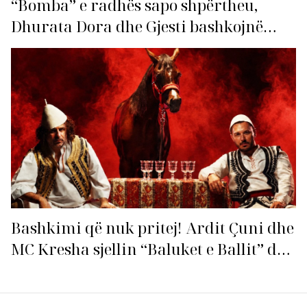
“Bomba” e radhës sapo shpërtheu,
Dhurata Dora dhe Gjesti bashkojnë
fuqitë me “Gasolina”!
Bashkimi që nuk pritej! Ardit Çuni dhe
MC Kresha sjellin “Baluket e Ballit” dhe
ndezin rrjetin!