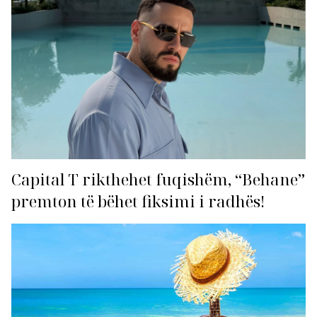
Capital T rikthehet fuqishëm, “Behane”
premton të bëhet fiksimi i radhës!