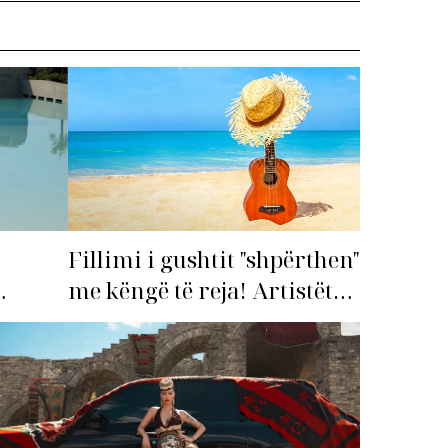
Fillimi i gushtit "shpërthen"
me këngë të reja! Artistët
shqiptarë hapin garën për
imi i
hitin e verës!