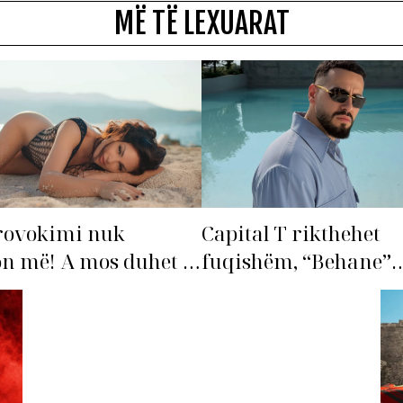
MË TË LEXUARAT
rovokimi nuk
Capital T rikthehet
n më! A mos duhet të
fuqishëm, “Behane”
ohet’ Bleona?
premton të bëhet fiks
radhës!