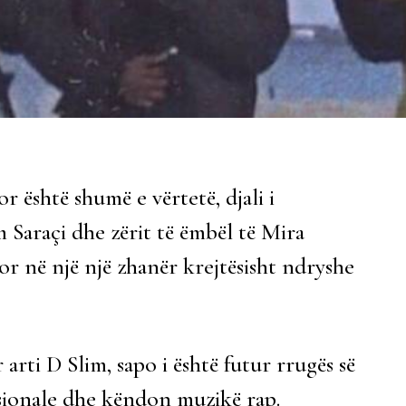
 është shumë e vërtetë, djali i
Saraçi dhe zërit të ëmbël të Mira
or në një një zhanër krejtësisht ndryshe
r arti D Slim, sapo i është futur rrugës së
sionale dhe këndon muzikë rap.