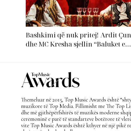
Bashkimi që nuk pritej! Ardit Çun
dhe MC Kresha sjellin “Baluket e
Ballit” dhe ndezin rrjetin!
Themeluar në 2015, Top Music Awards është “shtyl
muzikore të Top Media. Fillimisht me The Top Lis
dhe më gjithëpërfshirës të muzikës moderne shqi
ceremoninë e parë të standarteve botërore të vlerë
vite Top Music Awards është kthyer në një pikë re