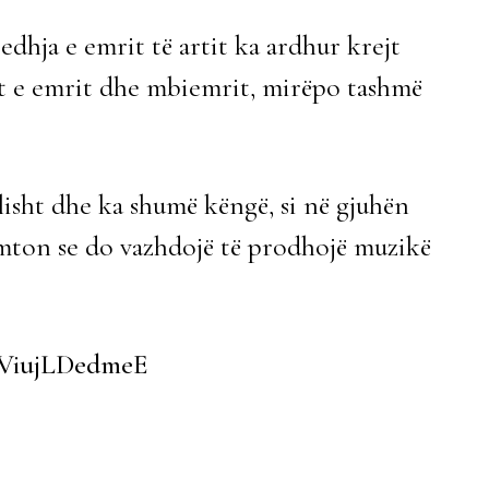
edhja e emrit të artit ka ardhur krejt
let e emrit dhe mbiemrit, mirëpo tashmë
sht dhe ka shumë këngë, si në gjuhën
emton se do vazhdojë të prodhojë muzikë
=ViujLDedmeE