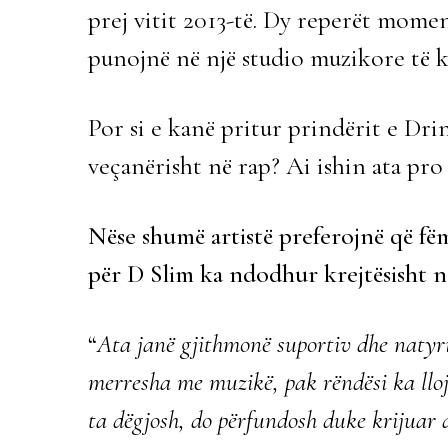
prej vitit 2013-të. Dy reperët mome
punojnë në një studio muzikore të k
Por si e kanë pritur prindërit e Dri
veçanërisht në rap? Ai ishin ata pr
Nëse shumë artistë preferojnë që fëm
për D Slim ka ndodhur krejtësisht n
“
Ata janë gjithmonë suportiv dhe natyris
merresha me muzikë, pak rëndësi ka lloj
ta dëgjosh, do përfundosh duke krijuar d