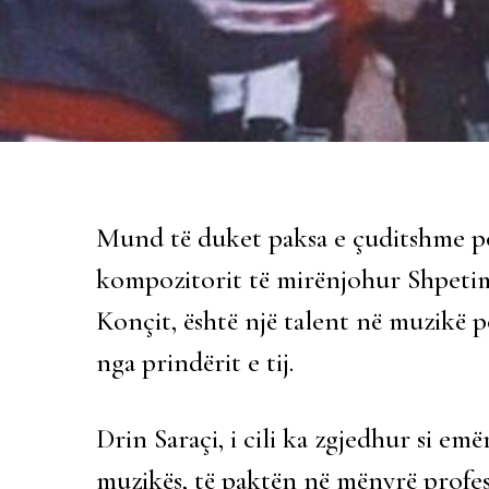
Mund të duket paksa e çuditshme por
kompozitorit të mirënjohur Shpetim 
Konçit, është një talent në muzikë p
nga prindërit e tij.
Drin Saraçi, i cili ka zgjedhur si emë
muzikës, të paktën në mënyrë profe