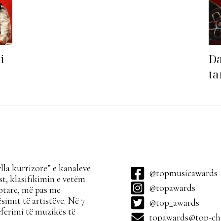
i
Da
ta
sa
la kurrizore” e kanaleve
@topmusicawards
t, klasifikimin e vetëm
@topawards
ptare, më pas me
simit të artistëve. Në 7
@top_awards
ferimi të muzikës të
topawards@top-cha