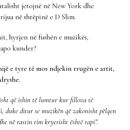
ntalisht jetojnë në New York dhe
rijua në shtëpinë e D Slim.
nit, hyrjen në fushën e muzikës,
o apo kunder?
ijë e tyre të mos ndjekin rrugën e artit,
dryshe.
ht që ishin të lumtur kur fillova të
i, duke ditur se muzikën që zakonisht pëlqen
he në rastin tim kryesisht është rapi”.