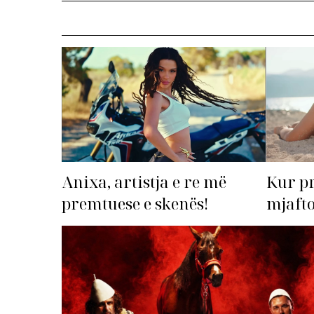
Anixa, artistja e re më
Kur p
premtuese e skenës!
mjafto
‘dorëz