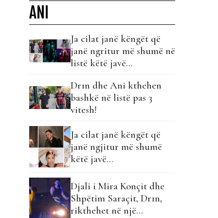
ANI
Ja cilat janë këngët që
janë ngritur më shumë në
listë këtë javë…
Dr1n dhe Ani kthehen
bashkë në listë pas 3
vitesh!
Ja cilat janë këngët që
janë ngjitur më shumë
këtë javë...
Djali i Mira Konçit dhe
Shpëtim Saraçit, Dr1n,
rikthehet në një