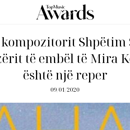
i kompozitorit Shpëtim
zërit të embël të Mira K
është një reper
09/01/2020