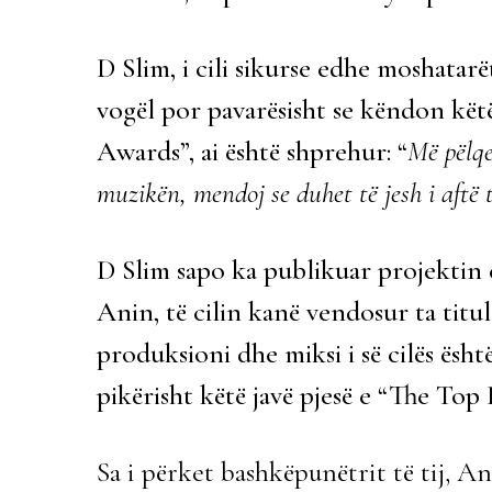
D Slim, i cili sikurse edhe moshatarët
vogël por pavarësisht se këndon kët
Awards”, ai është shprehur: “
Më pëlqe
muzikën, mendoj se duhet të jesh i aftë t
D Slim sapo ka publikuar projektin
Anin, të cilin kanë vendosur ta titul
produksioni dhe miksi i së cilës ësht
pikërisht këtë javë pjesë e “The Top L
Sa i përket bashkëpunëtrit të tij, An