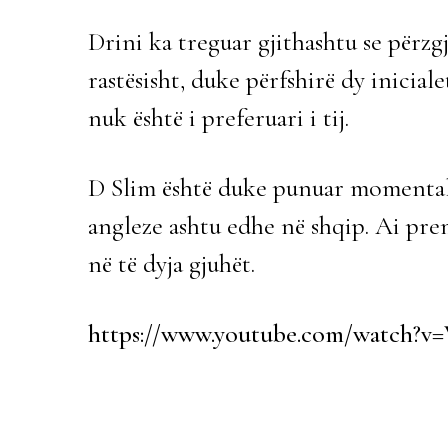
Drini ka treguar gjithashtu se përzgj
rastësisht, duke përfshirë dy inicia
nuk është i preferuari i tij.
D Slim është duke punuar momentali
angleze ashtu edhe në shqip. Ai pr
në të dyja gjuhët.
https://www.youtube.com/watch?v