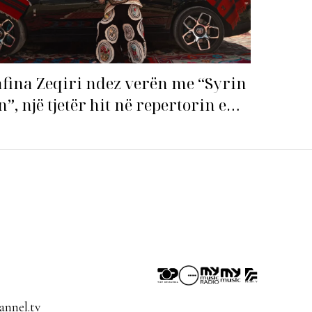
fina Zeqiri ndez verën me “Syrin
n”, një tjetër hit në repertorin e
j!
nnel.tv