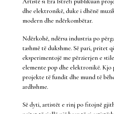
Artistë si Era Istrefi publikuan pr
dhe elektronikë, duke i dhënë muzikë
modern dhe ndërkombëtar.
Ndërkohë, ndërsa industria po përgat
tashmë të dukshme. Së pari, pritet q
eksperimentojë me përzierjen e sti
elemente pop dhe elektronikë. Kjo 
projekte të fundit dhe mund të bëh
ardhshme.
Së dyti, artistët e rinj po fitojnë gj