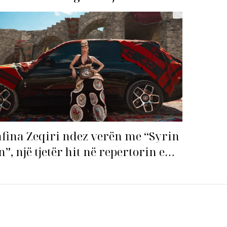
shqiptarë hapin garën për
imi i
hitin e verës!
fina Zeqiri ndez verën me “Syrin
n”, një tjetër hit në repertorin e
j!