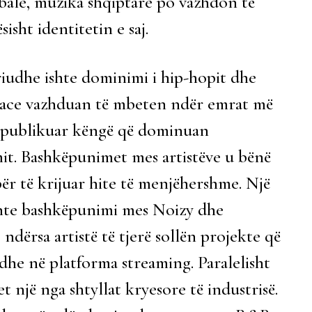
obale, muzika shqiptare po vazhdon të
sht identitetin e saj.
riudhe ishte dominimi i hip-hopit dhe
ërtace vazhduan të mbeten ndër emrat më
e publikuar këngë që dominuan
mit. Bashkëpunimet mes artistëve u bënë
ër të krijuar hite të menjëhershme. Një
shte bashkëpunimi mes Noizy dhe
dërsa artistë të tjerë sollën projekte që
 dhe në platforma streaming. Paralelisht
 një nga shtyllat kryesore të industrisë.