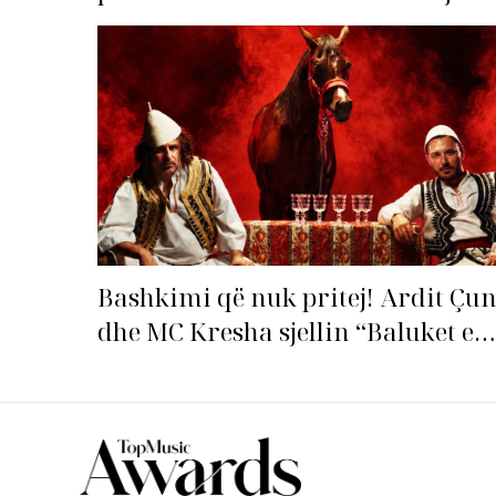
‘dorëz
Bashkimi që nuk pritej! Ardit Çun
dhe MC Kresha sjellin “Baluket e
Ballit” dhe ndezin rrjetin!