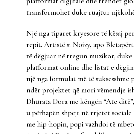
platformat digjitale dhe trendet gl
transformohet duke ruajtur njëkohësi
Një nga tiparet kryesore të kësaj pe
repit. Artistë si Noizy, apo Bletap
të dëgjuar në tregun muzikor, duk
platformat online dhe listat e dëgji
një nga formulat më të suksesshme p
ndër projektet që mori vëmendje i
Dhurata Dora me këngën “Ate ditë”, n
u përhapën shpejt në rrjetet sociale
me hip-hopin, popi vazhdoi të mbetet