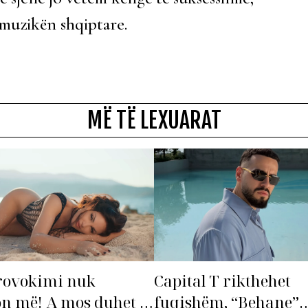
r muzikën shqiptare.
MË TË LEXUARAT
rovokimi nuk
Capital T rikthehet
n më! A mos duhet të
fuqishëm, “Behane”