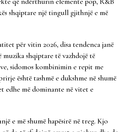
ojekte që ndërthurin elemente pop, R&B
s shqiptare një tingull gjithnjë e më
itet për vitin 2026, disa tendenca janë
ë muzika shqiptare të vazhdojë të
leve, sidomos kombinimin e repit me
prirje është tashmë e dukshme në shumë
et edhe më dominante në vitet e
ithnjë e më shumë hapësirë në treg. Kjo