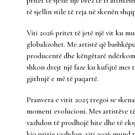
pritet të sjellë një brez të ri artist
të sjellin stile të reja në skenën shqi
Viti 2026 pritet të jetë një vit ku m
globalizohet. Me artistë që bashkëp
producentë dhe këngëtarë ndërkomb
shkon drejt një faze ku kufijtë mes 
gjithnjë e më të paqartë.
Pranvera e vitit 2025 tregoi se sken
moment evolucioni. Mes artistëve të 
vazhdon të prodhojë hite dhe të eks
kjo prirje vazhdon, viti 2026 mund t