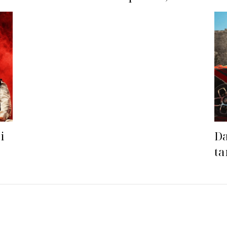
ohet’ Bleona?
premton të bëhet fiks
radhës!
i
Da
ta
sa