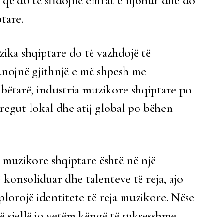
ësh që do të sfidojnë emrat e njohur dhe do
ptare.
uzika shqiptare do të vazhdojë të
unojnë gjithnjë e më shpesh me
ëtarë, industria muzikore shqiptare po
tregut lokal dhe atij global po bëhen
a muzikore shqiptare është në një
konsoliduar dhe talenteve të reja, ajo
plorojë identitete të reja muzikore. Nëse
ë sjellë jo vetëm këngë të suksesshme,