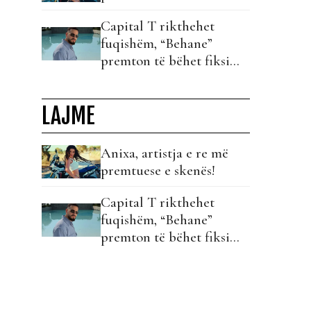
Capital T rikthehet
fuqishëm, “Behane”
premton të bëhet fiksimi
i radhës!
LAJME
Anixa, artistja e re më
premtuese e skenës!
Capital T rikthehet
fuqishëm, “Behane”
premton të bëhet fiksimi
i radhës!