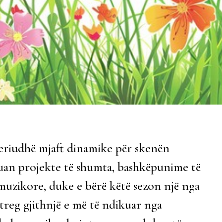
 periudhë mjaft dinamike për skenën
kuan projekte të shumta, bashkëpunime të
muzikore, duke e bërë këtë sezon një nga
 treg gjithnjë e më të ndikuar nga