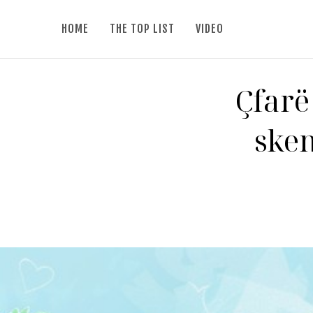
HOME
THE TOP LIST
VIDEO
Çfarë
ske