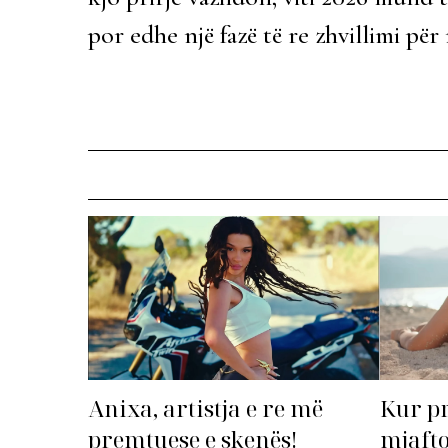
por edhe një fazë të re zhvillimi pë
Anixa, artistja e re më
Kur p
premtuese e skenës!
mjafto