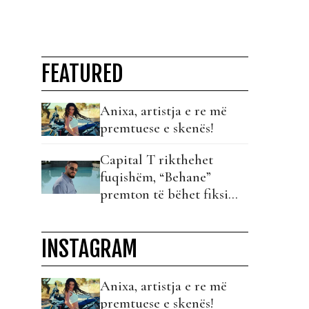
FEATURED
Anixa, artistja e re më
premtuese e skenës!
Capital T rikthehet
fuqishëm, “Behane”
premton të bëhet fiksimi
i radhës!
INSTAGRAM
Anixa, artistja e re më
premtuese e skenës!