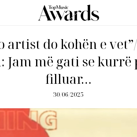
o artist do kohën e vet”
 Jam më gati se kurrë 
filluar…
30/06/2025