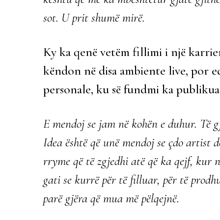
sot. U prit shumë mirë.
Ky ka qenë vetëm fillimi i një karri
këndon në disa ambiente live, por ed
personale, ku së fundmi ka publiku
E mendoj se jam në kohën e duhur. Të gj
Idea është që unë mendoj se çdo artist do
rryme që të zgjedhi atë që ka qejf, kur 
gati se kurrë për të filluar, për të prod
parë gjëra që mua më pëlqejnë.