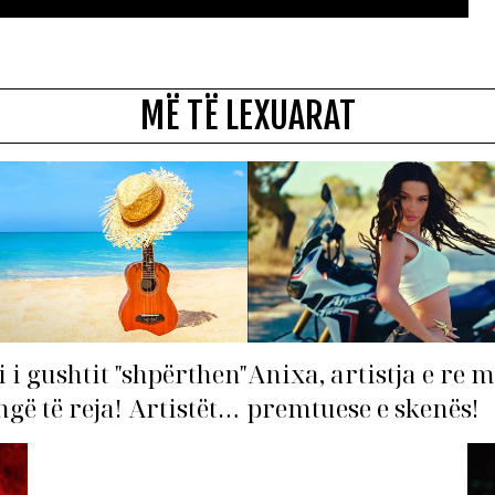
MË TË LEXUARAT
i i gushtit "shpërthen"
Anixa, artistja e re 
gë të reja! Artistët
premtuese e skenës!
arë hapin garën për
e verës!