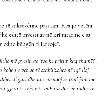
ere të suksesshme pasi tani Rea jo vetëm
he është investuar në krijmtarinë e saj
ar edhe këngën “Harroje”.
ithë më pyesin që ‘pse ke pritur kaq shumë?’.
 kohën e vet që të stabilizohet në një lloj
ndihet ai gati dhe unë mendoj se tani jam më
huar gjëra të reja e të bukura dhe në radhë të