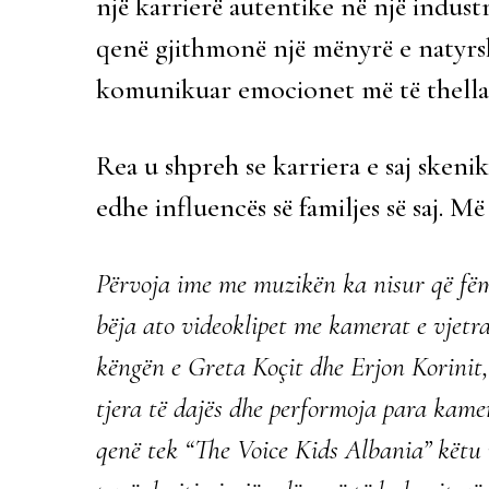
një karrierë autentike në një industr
qenë gjithmonë një mënyrë e natyrsh
komunikuar emocionet më të thella 
Rea u shpreh se karriera e saj skeni
edhe influencës së familjes së saj. Më t
Përvoja ime me muzikën ka nisur që fëmi
bëja ato videoklipet me kamerat e vjetr
këngën e Greta Koçit dhe Erjon Korinit, 
tjera të dajës dhe performoja para kamer
qenë tek “The Voice Kids Albania” këtu n