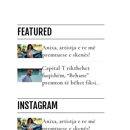
FEATURED
Anixa, artistja e re më
premtuese e skenës!
Capital T rikthehet
fuqishëm, “Behane”
premton të bëhet fiksimi
i radhës!
INSTAGRAM
Anixa, artistja e re më
premtuese e skenës!