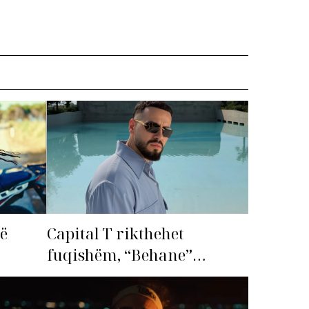
më
Capital T rikthehet
fuqishëm, “Behane”
premton të bëhet fiksimi i
radhës!