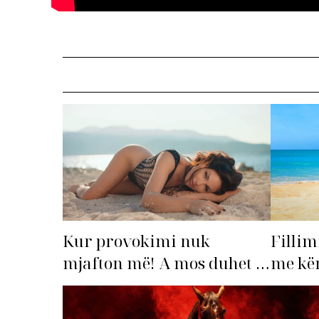
Fillim
Kur provokimi nuk
me kën
mjafton më! A mos duhet të
shqipt
‘dorëzohet’ Bleona?
hitin 