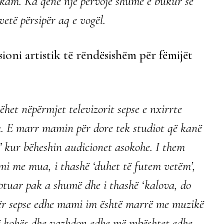
 kam. Ka qenë një përvojë shumë e bukur se
etë përsipër aq e vogël.
isioni artistik të rëndësishëm për fëmijët
bëhet nëpërmjet televizorit sepse e nxirrte
a. E marr mamin për dore tek studiot që kanë
” kur bëheshin audicionet asokohe. I them
ami me mua, i thashë ‘duhet të futem vetëm’,
ptuar pak a shumë dhe i thashë ‘kalova, do
tër sepse edhe mami im është marrë me muzikë
ë kohës dhe vazhdon edhe më mbështet edhe