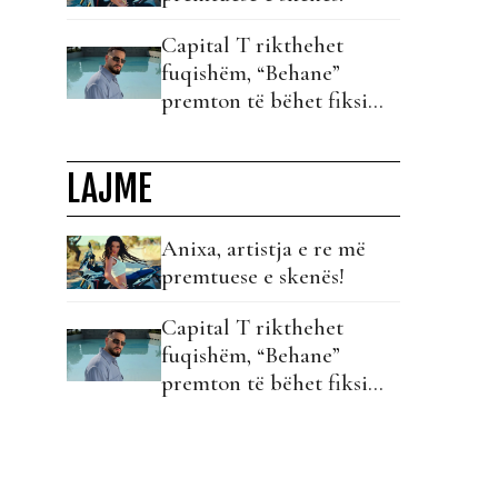
Capital T rikthehet
fuqishëm, “Behane”
premton të bëhet fiksimi
i radhës!
LAJME
Anixa, artistja e re më
premtuese e skenës!
Capital T rikthehet
fuqishëm, “Behane”
premton të bëhet fiksimi
i radhës!