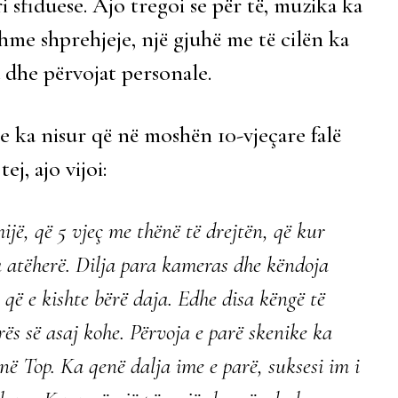
i sfiduese. Ajo tregoi se për të, muzika ka
me shprehjeje, një gjuhë me të cilën ka
dhe përvojat personale.
ke ka nisur që në moshën 10-vjeçare falë
ej, ajo vijoi:
jë, që 5 vjeç me thënë të drejtën, që kur
a atëherë. Dilja para kameras dhe këndoja
që e kishte bërë daja. Edhe disa këngë të
ës së asaj kohe. Përvoja e parë skenike ka
ë Top. Ka qenë dalja ime e parë, suksesi im i