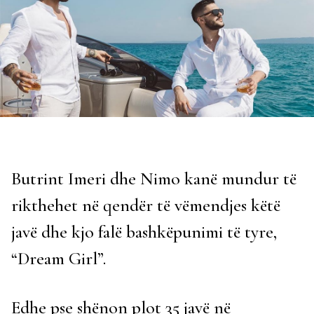
Butrint Imeri dhe Nimo kanë mundur të
rikthehet në qendër të vëmendjes këtë
javë dhe kjo falë bashkëpunimi të tyre,
“Dream Girl”.
Edhe pse shënon plot 35 javë në