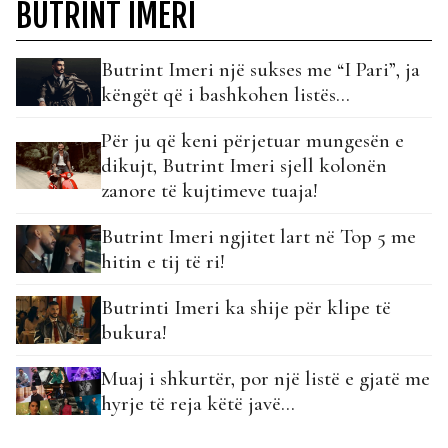
BUTRINT IMERI
Butrint Imeri një sukses me “I Pari”, ja
këngët që i bashkohen listës…
Për ju që keni përjetuar mungesën e
dikujt, Butrint Imeri sjell kolonën
zanore të kujtimeve tuaja!
Butrint Imeri ngjitet lart në Top 5 me
hitin e tij të ri!
Butrinti Imeri ka shije për klipe të
bukura!
Muaj i shkurtër, por një listë e gjatë me
hyrje të reja këtë javë…