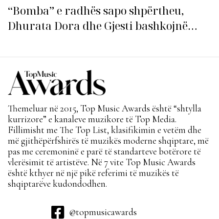
“Bomba” e radhës sapo shpërtheu,
Dhurata Dora dhe Gjesti bashkojnë
fuqitë me “Gasolina”!
Themeluar në 2015, Top Music Awards është “shtylla
kurrizore” e kanaleve muzikore të Top Media.
Fillimisht me The Top List, klasifikimin e vetëm dhe
më gjithëpërfshirës të muzikës moderne shqiptare, më
pas me ceremoninë e parë të standarteve botërore të
vlerësimit të artistëve. Në 7 vite Top Music Awards
është kthyer në një pikë referimi të muzikës të
shqiptarëve kudondodhen.
@topmusicawards