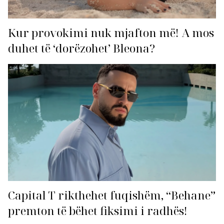
Kur provokimi nuk mjafton më! A mos
duhet të ‘dorëzohet’ Bleona?
Capital T rikthehet fuqishëm, “Behane”
premton të bëhet fiksimi i radhës!