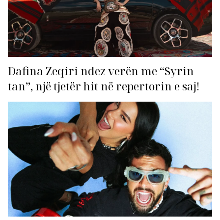
Dafina Zeqiri ndez verën me “Syrin
tan”, një tjetër hit në repertorin e saj!