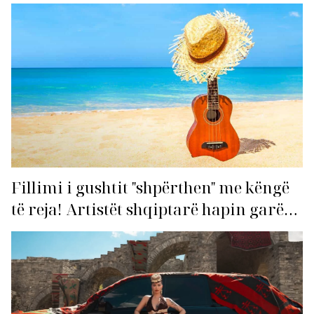
Fillimi i gushtit "shpërthen" me këngë
të reja! Artistët shqiptarë hapin garën
për hitin e verës!