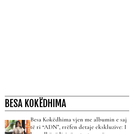
BESA KOKËDHIMA
Besa Kokëdhima vjen me albumin e saj
të ri “ADN”, rrëfen detaje ekskluzive: I