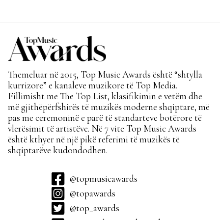
Themeluar në 2015, Top Music Awards është “shtylla
kurrizore” e kanaleve muzikore të Top Media.
Fillimisht me The Top List, klasifikimin e vetëm dhe
më gjithëpërfshirës të muzikës moderne shqiptare, më
pas me ceremoninë e parë të standarteve botërore të
vlerësimit të artistëve. Në 7 vite Top Music Awards
është kthyer në një pikë referimi të muzikës të
shqiptarëve kudondodhen.
@topmusicawards
@topawards
@top_awards