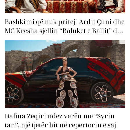
Bashkimi që nuk pritej! Ardit Çuni dhe
MC Kresha sjellin “Baluket e Ballit” dhe
ndezin rrjetin!
Dafina Zeqiri ndez verën me “Syrin
tan”, një tjetër hit në repertorin e saj!