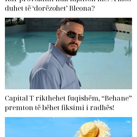
duhet të ‘dorëzohet’ Bleona?
Capital T rikthehet fuqishëm, “Behane”
premton të bëhet fiksimi i radhës!