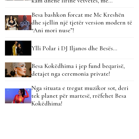
kam dhënë lirinë vetvetes, më
përfaqëson…
Besa bashkon forcat me Mc Kreshën
dhe sjellin një tjetër version modern të
“Ani mori nuse”!
Ylli Polar i DJ Iljanos dhe Besës…
Besa Kokëdhima i jep fund beqarisë,
detajet nga ceremonia private!
Nga situata e tregut muzikor sot, deri
tek planet për martesë, rrëfehet Besa
Kokëdhima!