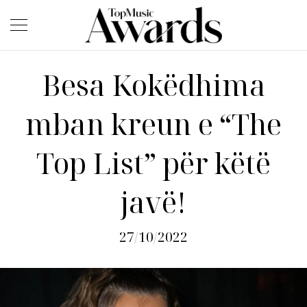
Besa Kokëdhima
mban kreun e “The
Top List” për këtë
javë!
27/10/2022