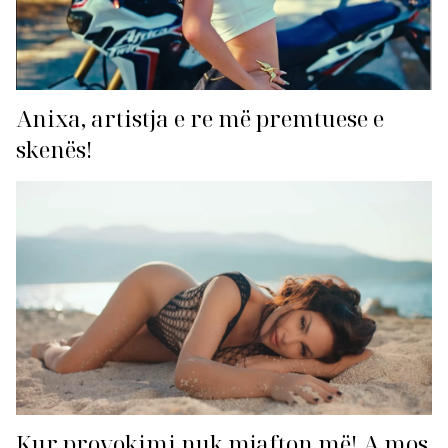
Anixa, artistja e re më premtuese e
skenës!
Kur provokimi nuk mjafton më! A mos