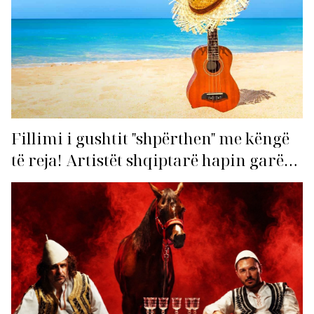
Fillimi i gushtit "shpërthen" me këngë
të reja! Artistët shqiptarë hapin garën
për hitin e verës!