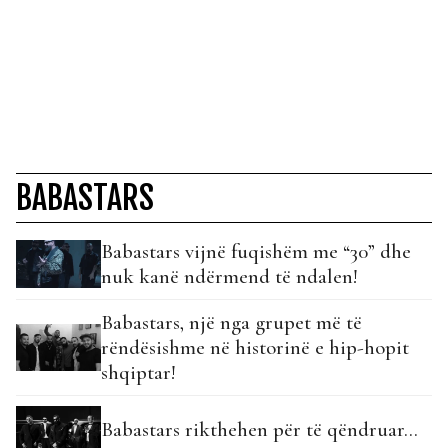
BABASTARS
Babastars vijnë fuqishëm me “30” dhe
nuk kanë ndërmend të ndalen!
Babastars, një nga grupet më të
rëndësishme në historinë e hip-hopit
shqiptar!
Babastars rikthehen për të qëndruar…