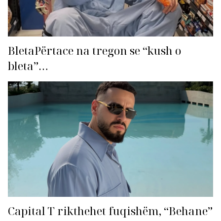
BletaPërtace na tregon se “kush o
bleta”…
Capital T rikthehet fuqishëm, “Behane”