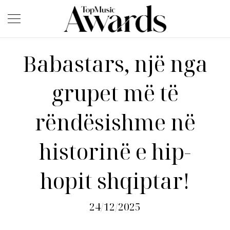
Babastars, një nga
grupet më të
rëndësishme në
historinë e hip-
hopit shqiptar!
24/12/2025