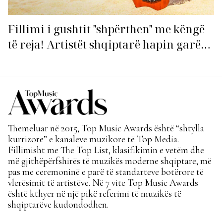
Fillimi i gushtit "shpërthen" me këngë
të reja! Artistët shqiptarë hapin garën
për hitin e verës!
Themeluar në 2015, Top Music Awards është “shtylla
kurrizore” e kanaleve muzikore të Top Media.
Fillimisht me The Top List, klasifikimin e vetëm dhe
më gjithëpërfshirës të muzikës moderne shqiptare, më
pas me ceremoninë e parë të standarteve botërore të
vlerësimit të artistëve. Në 7 vite Top Music Awards
është kthyer në një pikë referimi të muzikës të
shqiptarëve kudondodhen.