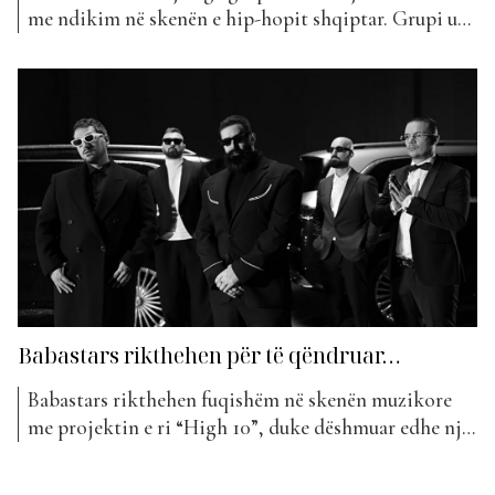
me ndikim në skenën e hip-hopit shqiptar. Grupi u
formua në Prishtinë rreth vitit 2011, në një periudhë
kur muzika rap/hip-hop në Kosovë po merrte
gjithnjë e më shumë vëmendje nga të rinjtë.
Babastars u krijua si një grup artistësh...
Babastars rikthehen për të qëndruar…
Babastars rikthehen fuqishëm në skenën muzikore
me projektin e ri “High 10”, duke dëshmuar edhe një
herë se mbeten ndër grupet më influente të hip-hopit
shqiptar. Publikimi i këngës ka zgjuar menjëherë