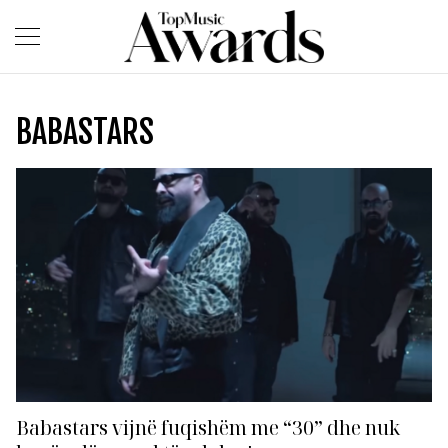
BABASTARS
Babastars vijnë fuqishëm me “30” dhe nuk