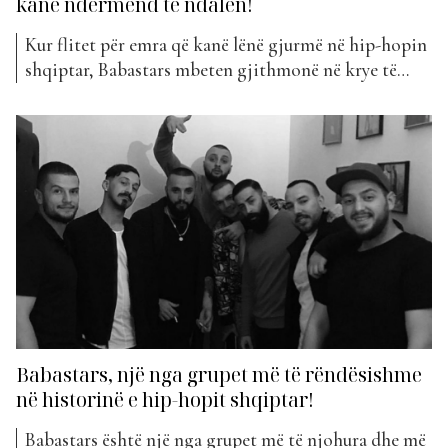
kanë ndërmend të ndalen!
Kur flitet për emra që kanë lënë gjurmë në hip-hopin
shqiptar, Babastars mbeten gjithmonë në krye të
listës. Dhe tani, grupi rikthehet fuqishëm me
projektin më të ri, “30”, një këngë që sjell energjinë,
eksperiencën dhe stilin që fansat e kanë kërkuar prej
kohësh. “30” nuk është thjesht një tjetër...
Babastars, një nga grupet më të rëndësishme
në historinë e hip-hopit shqiptar!
Babastars është një nga grupet më të njohura dhe më