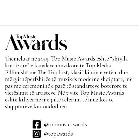
Themeluar në 2015, Top Music Awards është “shtylla
kurrizore” e kanaleve muzikore të Top Media.
Fillimisht me The Top List, klasifikimin e vetëm dhe
më gjithëpërfshirës të muzikës moderne shqiptare, më
pas me ceremoninë e parë të standarteve botërore të
vlerësimit të artistëve. Në 7 vite Top Music Awards
është kthyer në një pikë referimi të muzikës të
shqiptarëve kudondodhen.
@topmusicawards
@topawards