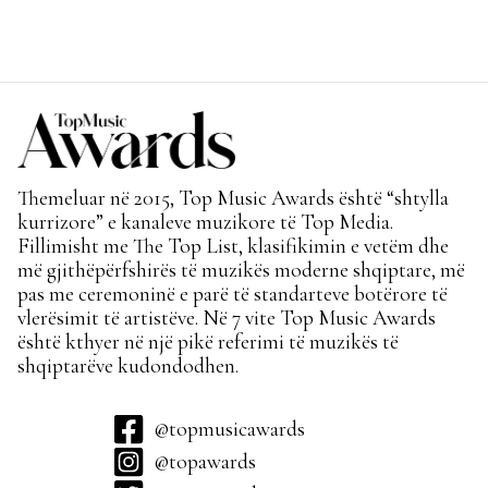
Themeluar në 2015, Top Music Awards është “shtylla
kurrizore” e kanaleve muzikore të Top Media.
Fillimisht me The Top List, klasifikimin e vetëm dhe
më gjithëpërfshirës të muzikës moderne shqiptare, më
pas me ceremoninë e parë të standarteve botërore të
vlerësimit të artistëve. Në 7 vite Top Music Awards
është kthyer në një pikë referimi të muzikës të
shqiptarëve kudondodhen.
@topmusicawards
@topawards