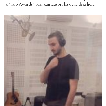
e “Top Awards” pasi kantautori ka qënë disa herë
pjesë e klasifikimit. Yon, emri i vërtetë i të cilit është
Jon, ka nisur të merret me muzikë që në moshën 16-
vjecare dhe që prej asaj kohe, muzika është një ndër...