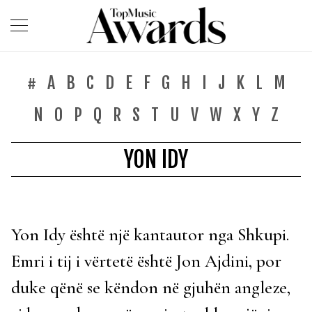
#
A
B
C
D
E
F
G
H
I
J
K
L
M
N
O
P
Q
R
S
T
U
V
W
X
Y
Z
YON IDY
Yon Idy është një kantautor nga Shkupi.
Emri i tij i vërtetë është Jon Ajdini, por
duke qënë se këndon në gjuhën angleze,