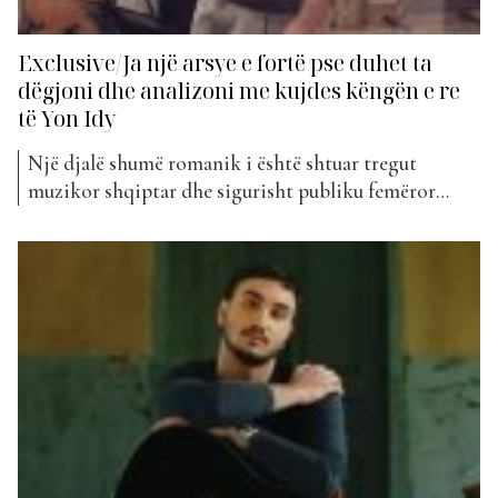
Exclusive/Ja një arsye e fortë pse duhet ta
dëgjoni dhe analizoni me kujdes këngën e re
të Yon Idy
Një djalë shumë romanik i është shtuar tregut
muzikor shqiptar dhe sigurisht publiku femëror
është shumë me fat sa i përket këtij fakti. Yon Idy ka
prezantuar prurjen e tij më të re muzikore, pas
“Gentle”, falë së cilës këngëtari u bë pjesë e “The Top
List” për herë të...