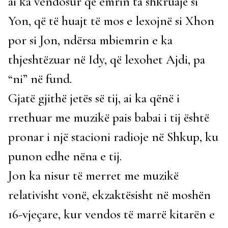
ai ka vendosur që emrin ta shkruajë si
Yon, që të huajt të mos e lexojnë si Xhon
por si Jon, ndërsa mbiemrin e ka
thjeshtëzuar në Idy, që lexohet Ajdi, pa
“ni” në fund.
Gjatë gjithë jetës së tij, ai ka qënë i
rrethuar me muzikë pais babai i tij është
pronar i një stacioni radioje në Shkup, ku
punon edhe nëna e tij.
Jon ka nisur të merret me muzikë
relativisht vonë, ekzaktësisht në moshën
16-vjeçare, kur vendos të marrë kitarën e