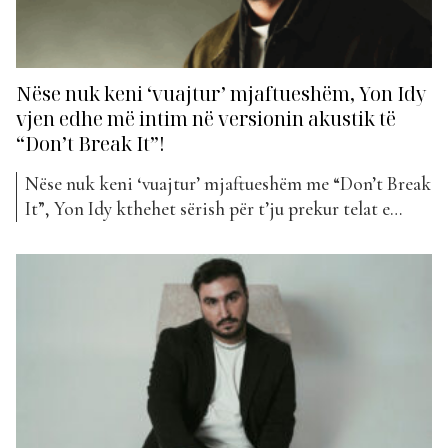
Nëse nuk keni ‘vuajtur’ mjaftueshëm, Yon Idy
vjen edhe më intim në versionin akustik të
“Don’t Break It”!
Nëse nuk keni ‘vuajtur’ mjaftueshëm me “Don’t Break
It”, Yon Idy kthehet sërish për t’ju prekur telat e
zemrës. Pas suksesit të versionit origjinal, Yon Idy
vjen sërish me një përjetim të ri të këngës “Don’t
Break It”, këtë herë në një version akustik që prek
zemrën me thjeshtësinë dhe...