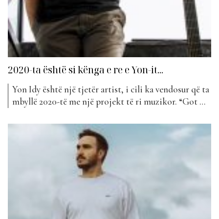
2020-ta është si kënga e re e Yon-it...
Yon Idy është një tjetër artist, i cili ka vendosur që ta
mbyllë 2020-të me një projekt të ri muzikor. “Got Me
All Doën” mban titullin kjo prurje e re muzikore, në
të cilën autor i këngës është vetë artisti. Kjo këngë, e
cila ka marrë sugjerimet e duhura për...