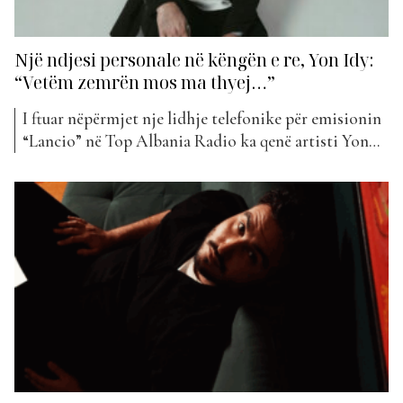
Një ndjesi personale në këngën e re, Yon Idy:
“Vetëm zemrën mos ma thyej…”
I ftuar nëpërmjet nje lidhje telefonike për emisionin
“Lancio” në Top Albania Radio ka qenë artisti Yon
Idy. Yon ka ardhur së fundmi në “The Top List” me
projektin e tij më të ri, “Don’t Break It”, që
aktualisht renditet në vendin e 17-të. I rritur në një
familje ku...