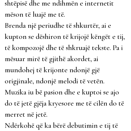
shtëpisë dhe me ndihmën e internetit
mëson të luajë me të.
Brenda një periudhe të shkurtër, ai e
kupton se dëshiron të krijojë këngët e tij,
të kompozojë dhe të shkruajë tekste. Pa i
mësuar mirë të gjithë akordet, ai
mundohej të krijonte ndonjë gjë
origjinale, ndonjë melodi të vetën.
Muzika iu bë pasion dhe e kuptoi se ajo
do të jetë gjëja kryesore me të cilën do të
merret në jetë.
Ndërkohë që ka bërë debutimin e tij të