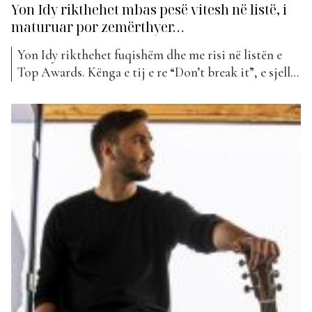
Yon Idy rikthehet mbas pesë vitesh në listë, i
maturuar por zemërthyer…
Yon Idy rikthehet fuqishëm dhe me risi në listën e
Top Awards. Kënga e tij e re “Don’t break it”, e sjell
atë pas 5 vitesh në klasifikimin e “The Top List”. Pas
kësaj pauze në listë, kënga e re e Yon Idy shënon një
kthesë artistike dhe një hap...