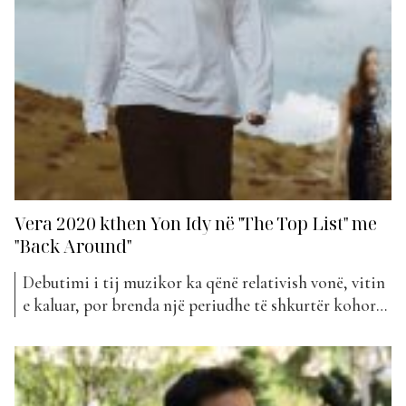
Vera 2020 kthen Yon Idy në "The Top List" me
"Back Around"
Debutimi i tij muzikor ka qënë relativish vonë, vitin
e kaluar, por brenda një periudhe të shkurtër kohore,
Yon Idy është shndërruar në një artist mjaft të
pëlqyer për publikun shqiptar. Ndërkohë që ishte
pikërisht “Gentle”, kënga debutuese, që e bëri
kantautorin pjesë të klasifikimit zyrtar të Top