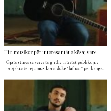
Hiti muzikor për interesantët e kësaj vere
Gjatë stinës së verës të gjithë artistët publikojnë
projekte të reja muzikore, duke “luftuar” për këngën
që do të shpallet hiti i kësaj vere. Ndërkohë që janë
këngët ritmike ato që marrin votat maksimale, kjo
verë vjen ndryshe pasi artisti më i ri, Yon Idy, ka
vendosur të sjellë një...