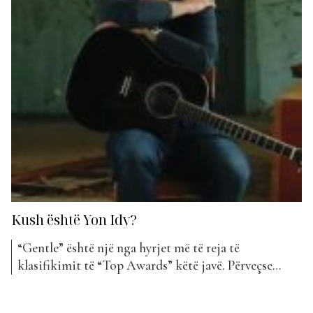
Kush është Yon Idy?
“Gentle” është një nga hyrjet më të reja të
klasifikimit të “Top Awards” këtë javë. Përveçse
është një publikim i ri muzikor, kemi të bëjmë
gjithashtu edhe me një artist të ri në tregun muzikor