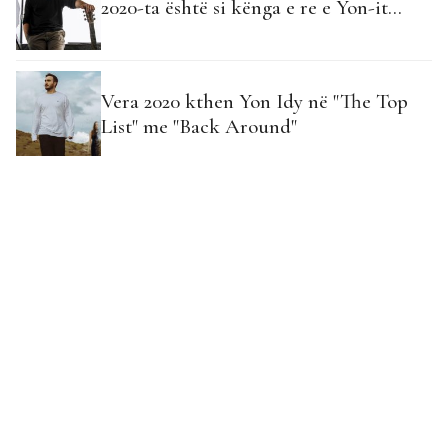
2020-ta është si kënga e re e Yon-it...
Vera 2020 kthen Yon Idy në "The Top
List" me "Back Around"