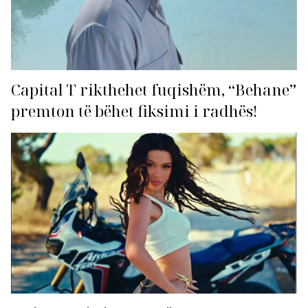
Capital T rikthehet fuqishëm, “Behane”
premton të bëhet fiksimi i radhës!