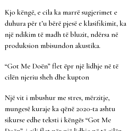
Kjo këngë, e cila ka marrë sugjerimet e
duhura për t’u bërë pjesë e klasifikimit, ka
një ndikim të madh të bluzit, ndërsa në
produksion mbisundon akustika.
“Got Me Doën” flet ëpr një lidhje në të
cilën njeriu sheh dhe kupton
Një vit i mbushur me stres, mërzitje,
mungesë kuraje ka qënë 2020-ta ashtu
sikurse edhe teksti i këngës “Got Me
Doën”, i cili flet për një lidhje në të cilën