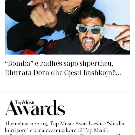
“Bomba” e radhës sapo shpërtheu,
Dhurata Dora dhe Gjesti bashkojnë
fuqitë me “Gasolina”!
Themeluar në 2015, Top Music Awards është “shtylla
kurrizore” e kanaleve muzikore të Top Media.