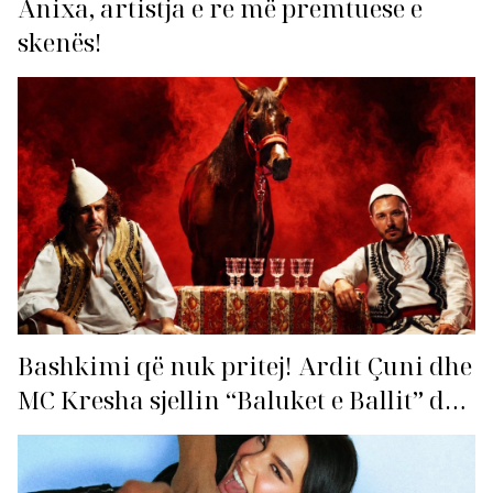
Anixa, artistja e re më premtuese e
skenës!
Bashkimi që nuk pritej! Ardit Çuni dhe
MC Kresha sjellin “Baluket e Ballit” dhe
ndezin rrjetin!