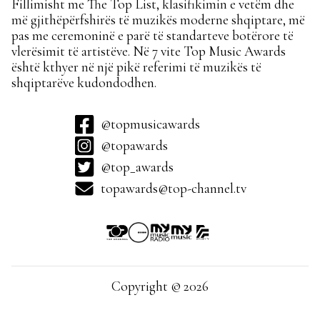
Fillimisht me The Top List, klasifikimin e vetëm dhe
më gjithëpërfshirës të muzikës moderne shqiptare, më
pas me ceremoninë e parë të standarteve botërore të
vlerësimit të artistëve. Në 7 vite Top Music Awards
është kthyer në një pikë referimi të muzikës të
shqiptarëve kudondodhen.
@topmusicawards
@topawards
@top_awards
topawards@top-channel.tv
Copyright © 2026