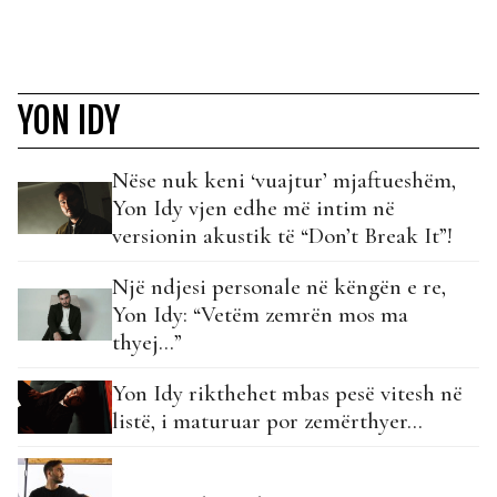
YON IDY
Nëse nuk keni ‘vuajtur’ mjaftueshëm,
Yon Idy vjen edhe më intim në
versionin akustik të “Don’t Break It”!
Një ndjesi personale në këngën e re,
Yon Idy: “Vetëm zemrën mos ma
thyej…”
Yon Idy rikthehet mbas pesë vitesh në
listë, i maturuar por zemërthyer…