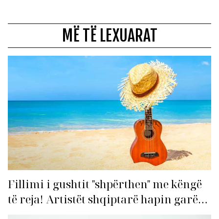
MË TË LEXUARAT
Fillimi i gushtit "shpërthen" me këngë
të reja! Artistët shqiptarë hapin garën
për hitin e verës!