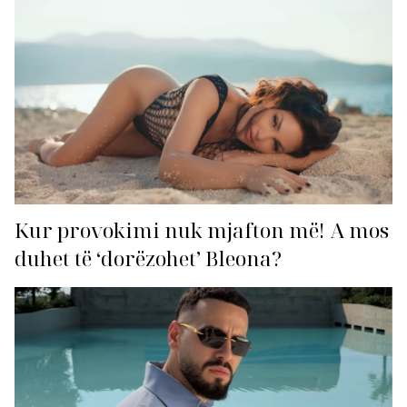
Kur provokimi nuk mjafton më! A mos
duhet të ‘dorëzohet’ Bleona?