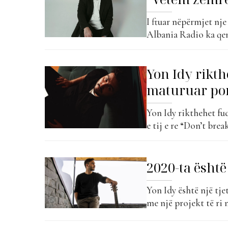
I ftuar nëpërmjet nje
Albania Radio ka qen
“The Top List” me pro
aktualisht renditet në
Yon Idy rikth
maturuar po
Yon Idy rikthehet fu
e tij e re “Don’t brea
Top List”. Pas kësaj 
kthesë artistike dhe 
2020-ta është
Yon Idy është një tjet
me një projekt të ri
prurje e re muzikore, 