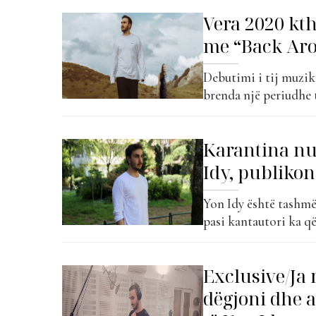
këngë, e cila ka marr
Vera 2020 kth
me “Back Ar
Debutimi i tij muziko
brenda një periudhe 
një artist mjaft të p
pikërisht “Gentle”, k
Karantina nu
klasifikimit zyrtar t
Idy, publiko
Yon Idy është tashmë
pasi kantautori ka që
vërtetë i të cilit ës
16-vjecare dhe që pre
Exclusive/Ja 
dëgjoni dhe 