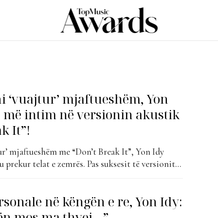
i ‘vuajtur’ mjaftueshëm, Yon
 më intim në versionin akustik
k It”!
ur’ mjaftueshëm me “Don’t Break It”, Yon Idy
u prekur telat e zemrës. Pas suksesit të versionit
en sërish me një përjetim të ri të këngës “Don’t
 në një version akustik që prek zemrën me
rsonale në këngën e re, Yon Idy:
ën mos ma thyej…”