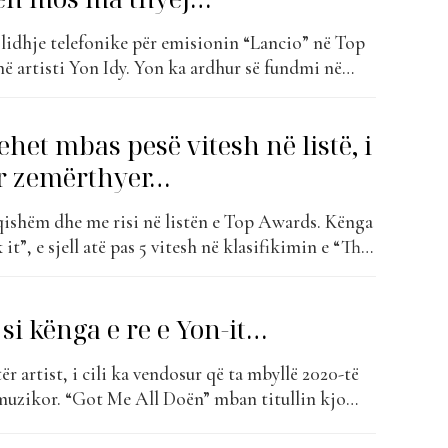
 lidhje telefonike për emisionin “Lancio” në Top
ë artisti Yon Idy. Yon ka ardhur së fundmi në
jektin e tij më të ri, “Don’t Break It”, që
 vendin e 17-të. I rritur në një familje ku...
ehet mbas pesë vitesh në listë, i
r zemërthyer…
qishëm dhe me risi në listën e Top Awards. Kënga
k it”, e sjell atë pas 5 vitesh në klasifikimin e “The
pauze në listë, kënga e re e Yon Idy shënon një
një hap...
 si kënga e re e Yon-it…
ër artist, i cili ka vendosur që ta mbyllë 2020-të
 muzikor. “Got Me All Doën” mban titullin kjo
në të cilën autor i këngës është vetë artisti. Kjo