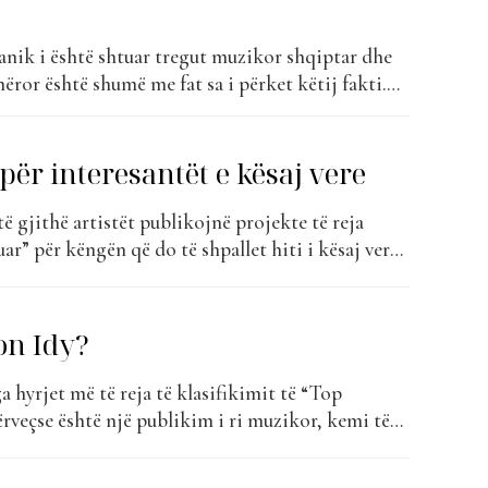
nik i është shtuar tregut muzikor shqiptar dhe
ëror është shumë me fat sa i përket këtij fakti.
 prurjen e tij më të re muzikore, pas “Gentle”,
i u bë pjesë e “The Top List” për herë të...
për interesantët e kësaj vere
të gjithë artistët publikojnë projekte të reja
ar” për këngën që do të shpallet hiti i kësaj vere.
gët ritmike ato që marrin votat maksimale, kjo
 artisti më i ri, Yon Idy, ka vendosur të sjellë
on Idy?
a hyrjet më të reja të klasifikimit të “Top
rveçse është një publikim i ri muzikor, kemi të
e me një artist të ri në tregun muzikor shqiptar.
t kanë bërë që kjo këngë të bëhet pjesë e