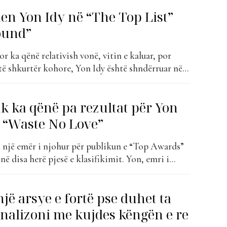
ë sugjerimet e duhura për...
en Yon Idy në “The Top List”
ound”
r ka qënë relativish vonë, vitin e kaluar, por
të shkurtër kohore, Yon Idy është shndërruar në
ëlqyer për publikun shqiptar. Ndërkohë që ishte
ënga debutuese, që e bëri kantautorin pjesë të
k ka qënë pa rezultat për Yon
ë Top Awards, ai...
n “Waste No Love”
 një emër i njohur për publikun e “Top Awards”
në disa herë pjesë e klasifikimit. Yon, emri i
htë Jon, ka nisur të merret me muzikë që në moshën
j asaj kohe, muzika është një ndër...
një arsye e fortë pse duhet ta
analizoni me kujdes këngën e re