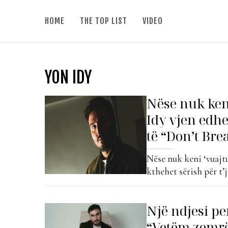
HOME
THE TOP LIST
VIDEO
YON IDY
Nëse nuk ken
Idy vjen edhe
të “Don’t Brea
Nëse nuk keni ‘vuajt
kthehet sërish për t’j
origjinal, Yon Idy vj
Break It”, këtë herë
Një ndjesi pe
thjeshtësinë dhe...
“Vetëm zemr