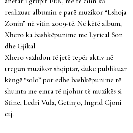
anëtar i grupit FER, me të cilin ka
realizuar albumin e parë muzikor “Lshoja
Zonin” në vitin 2009-të. Në këtë album,
Xhero ka bashkëpunime me Lyrical Son
dhe Gjikal.
Xhero vazhdon të jetë tepër aktiv në
tregun muzikor shqiptar, duke publikuar
këngë “solo” por edhe bashkëpunime të
shumta me emra të njohur të muzikës si
Stine, Ledri Vula, Getinjo, Ingrid Gjoni
etj.