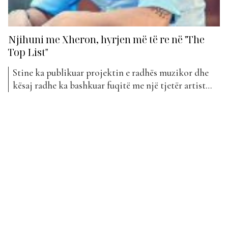
Njihuni me Xheron, hyrjen më të re në "The
Top List"
Stine ka publikuar projektin e radhës muzikor dhe
kësaj radhe ka bashkuar fuqitë me një tjetër artist
dhe bëhet fjalë për Xheron. Në fakt, ky nuk është
bashkëpunimi i parë për dyshen, pasi po të kthehemi
pas në kohë, kujtojmë që Stine dhe Xhero kanë
punuar për projektin “WTF”. “Locka”...