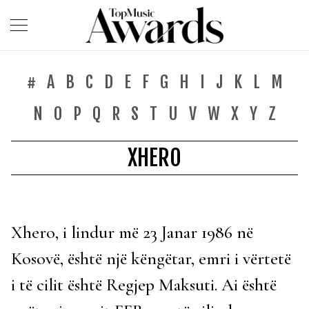
#
A
B
C
D
E
F
G
H
I
J
K
L
M
N
O
P
Q
R
S
T
U
V
W
X
Y
Z
XHERO
Xhero, i lindur më 23 Janar 1986 në
Kosovë, është një këngëtar, emri i vërtetë
i të cilit është Regjep Maksuti. Ai është