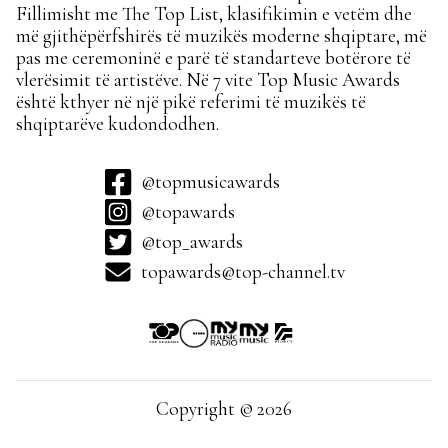
Fillimisht me The Top List, klasifikimin e vetëm dhe
më gjithëpërfshirës të muzikës moderne shqiptare, më
pas me ceremoninë e parë të standarteve botërore të
vlerësimit të artistëve. Në 7 vite Top Music Awards
është kthyer në një pikë referimi të muzikës të
shqiptarëve kudondodhen.
@topmusicawards
@topawards
@top_awards
topawards@top-channel.tv
Copyright © 2026