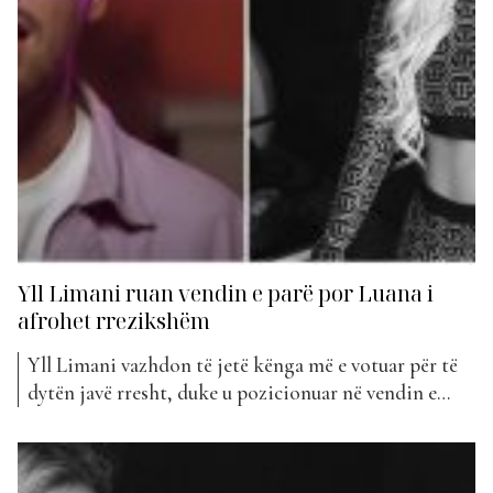
Yll Limani ruan vendin e parë por Luana i
afrohet rrezikshëm
Yll Limani vazhdon të jetë kënga më e votuar për të
dytën javë rresht, duke u pozicionuar në vendin e
parë. Pavarësisht se Ylli ka rezultuar mjaft i pëlqyer
me prurjen e tij më të re muzikore në bashkëpunim
me Lumi B, duket se fansat ende janë të cmendur