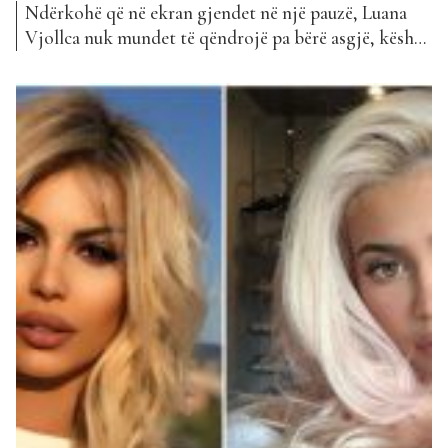
Ndërkohë që në ekran gjendet në një pauzë, Luana
Vjollca nuk mundet të qëndrojë pa bërë asgjë, kështu
që muzika është një tjetër fushë në të cilën Luana
punon fort. Prej shumë kohësh është përfolur për
bashkëpunimin e saj me Jay Santos, që më në fund u
publikua dhe ajo...