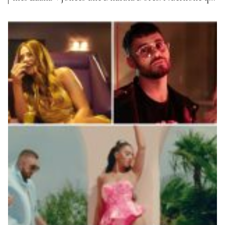
dy javët e kaluara ishte pikërisht bashkëpunimi i
Dhurata Dorës dhe Azet, “Fajet”, kënga që ka
qëndruar në vendin e parë, kësaj jave #luanatorët
kanë bërë të pamundurën duke rrëmbyer kreun...