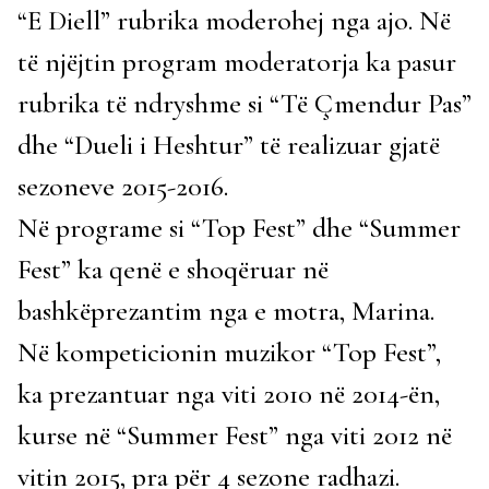
“E Diell” rubrika moderohej nga ajo. Në
të njëjtin program moderatorja ka pasur
rubrika të ndryshme si “Të Çmendur Pas”
dhe “Dueli i Heshtur” të realizuar gjatë
sezoneve 2015-2016.
Në programe si “Top Fest” dhe “Summer
Fest” ka qenë e shoqëruar në
bashkëprezantim nga e motra, Marina.
Në kompeticionin muzikor “Top Fest”,
ka prezantuar nga viti 2010 në 2014-ën,
kurse në “Summer Fest” nga viti 2012 në
vitin 2015, pra për 4 sezone radhazi.