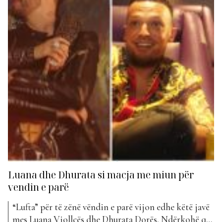
Luana dhe Dhurata si macja me miun për
vendin e parë
“Lufta” për të zënë vëndin e parë vijon edhe këtë javë
mes Luana Vjollcës dhe Dhurata Dorës. Ndërkohë që