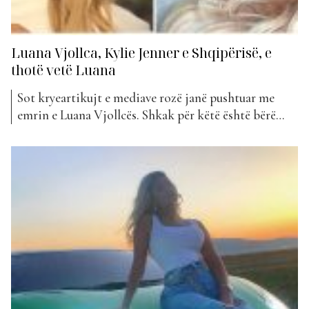
Luana Vjollca, Kylie Jenner e Shqipërisë, e
thotë vetë Luana
Sot kryeartikujt e mediave rozë janë pushtuar me
emrin e Luana Vjollcës. Shkak për këtë është bërë
pikërisht një video e publikuar në kanalin e Youtube,
ku si shumë personazhe publik, Luana ka rënë pre e
një shakaje të bërë nga Eric Tabach, i cili ka vendosur
t’ju shkruajë personazheve...