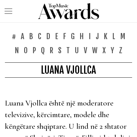
#
A
B
C
D
E
F
G
H
I
J
K
L
M
N
O
P
Q
R
S
T
U
V
W
X
Y
Z
LUANA VJOLLCA
Luana Vjollca është një moderatore
televizive, kërcimtare, modele dhe
këngëtare shqiptare. U lind në 2 shtator