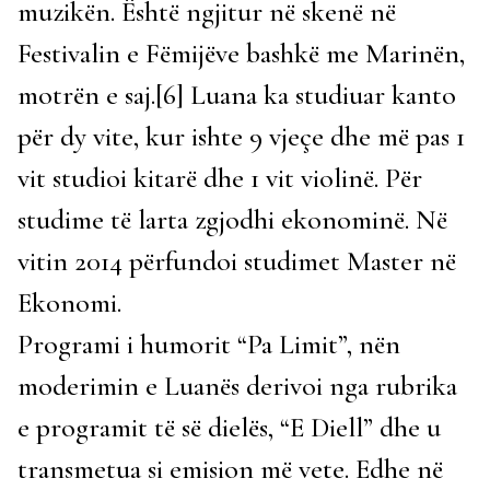
muzikën. Është ngjitur në skenë në
Festivalin e Fëmijëve bashkë me Marinën,
motrën e saj.[6] Luana ka studiuar kanto
për dy vite, kur ishte 9 vjeçe dhe më pas 1
vit studioi kitarë dhe 1 vit violinë. Për
studime të larta zgjodhi ekonominë. Në
vitin 2014 përfundoi studimet Master në
Ekonomi.
Programi i humorit “Pa Limit”, nën
moderimin e Luanës derivoi nga rubrika
e programit të së dielës, “E Diell” dhe u
transmetua si emision më vete. Edhe në