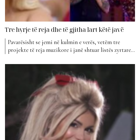
Tre hyrje të reja dhe të gjitha lart këtë javë
Pavarësisht se jemi në kulmin e verës, vetëm tre
projekte të reja muzikore i janë shtuar listës zyrtare
të “Top Awards” këtë javë. Duket se artistët janë
shumë të ngarkuar me koncertet e tyre dhe si pasojë
kanë lënë paksa pas dore prodhimin e projekteve të
reja, Edhe pse janë...