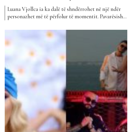
Luana Vjollca ia ka dalë të shndërrohet në një ndër
personazhet më të përfolur të momentit. Pavarësisht
se shpesh herë është përballur me kritika, ajo ka
vijuar rrugën e saj, duke besuar fort se me punë
arrihet gjithçka. Edhe pse drejtonte një ndër
programet më të ndjekura në Top Channel,...