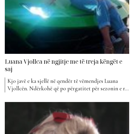
Luana Vjollca në ngjitje me të treja këngët e
saj
Kjo javë e ka sjellë në qendër të vëmendjes Luana
Vjollcën. Ndërkohë që po përgatitet për sezonin e ri
të “Shiko kush luan” në Top Channel, publiku
vazhdon të mbështesë gjithçka që bën artistja e tyre
e preferuar. Përmes një postimi të bërë në Instagram
ditën e sotme, Luana ka...