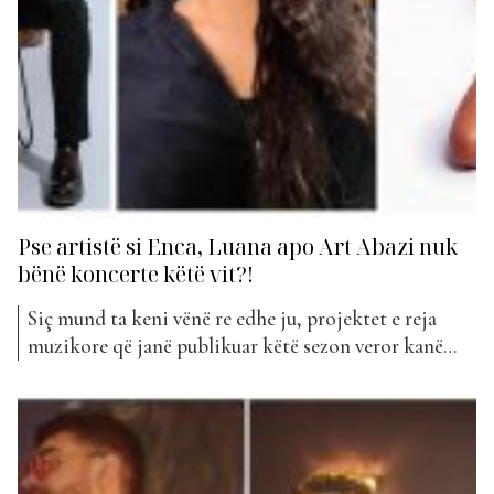
Pse artistë si Enca, Luana apo Art Abazi nuk
bënë koncerte këtë vit?!
Siç mund ta keni vënë re edhe ju, projektet e reja
muzikore që janë publikuar këtë sezon veror kanë
qenë të shumta, por mbajtja e koncerteve jo dhe aq.
Disa artistë i kanë munguar skenës këto kohë për
arsye të panjohura. Disa nga artistët që kohët e
kaluara kanë qenë...