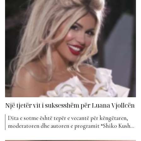
Një tjetër vit i suksesshëm për Luana Vjollcën
Dita e sotme është tepër e vecantë për këngëtaren,
moderatoren dhe autoren e programit “Shiko Kush
Luan”, Luana Vjollca. Ndërkohë që feston sot