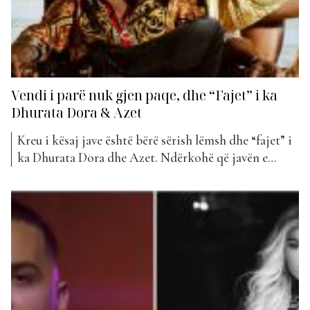
Vendi i parë nuk gjen paqe, dhe “Fajet” i ka
Dhurata Dora & Azet
Kreu i kësaj jave është bërë sërish lëmsh dhe “fajet” i
ka Dhurata Dora dhe Azet. Ndërkohë që javën e
kaluar #luanatorët bënë të pamundurën të rendisnin
“Locos” në vendin e parë, kjo javë ka ndryshuar pasi
ështrë Dhurataa Dora dhe Azet që kanë zënë vendin e
parë, duke u...