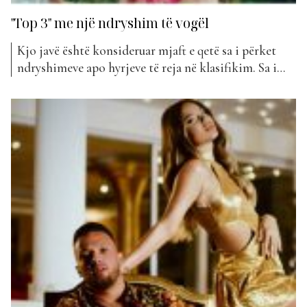
"Top 3" me një ndryshim të vogël
Kjo javë është konsideruar mjaft e qetë sa i përket
ndryshimeve apo hyrjeve të reja në klasifikim. Sa i
përket zonën së nxhetë, kemi vetëm një ndryshim të
vogël dhe është pikërisht një surprizë për fansat e
Gjikos dhe Melindës. Bashkëpunimi i tyre më i ri,
“X5” ka patur vëmendjen...