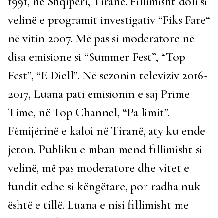
1991, në Shqipëri, Tiranë. Fillimisht doli si
velinë e programit investigativ “Fiks Fare“
në vitin 2007. Më pas si moderatore në
disa emisione si “Summer Fest”, “Top
Fest”, “E Diell”. Në sezonin televiziv 2016-
2017, Luana pati emisionin e saj Prime
Time, në Top Channel, “Pa limit”.
Fëmijërinë e kaloi në Tiranë, aty ku ende
jeton. Publiku e mban mend fillimisht si
velinë, më pas moderatore dhe vitet e
fundit edhe si këngëtare, por radha nuk
është e tillë. Luana e nisi fillimisht me