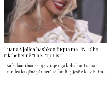
Luana Vjollca bashkon fuqitë me TNT dhe
rikthehet në "The Top List"
Ka kaluar thuajse një vit që nga koha kur Luana
Vjollca ka qënë për herë të fundit pjesë e klasifikimit
të “Top Awards”. Ka qënë pikërisht kënga “Vetem
ty”, e cila ka qëndruar në “The Top List” për 9 javë
rresht, duke u larguar në shtator të vitit 2018-të.
Luana...