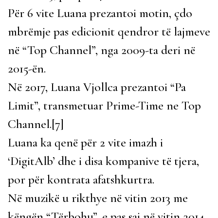
Për 6 vite Luana prezantoi motin, çdo
mbrëmje pas edicionit qendror të lajmeve
në “Top Channel”, nga 2009-ta deri në
2015-ën.
Në 2017, Luana Vjollca prezantoi “Pa
Limit”, transmetuar Prime-Time ne Top
Channel.[7]
Luana ka qenë për 2 vite imazh i
‘DigitAlb’ dhe i disa kompanive të tjera,
por për kontrata afatshkurtra.
Në muzikë u rikthye në vitin 2013 me
këngën “Tërbohu”, e pas saj në vitin 2014