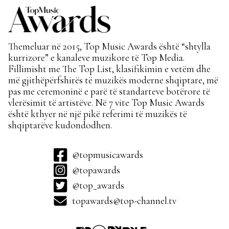
Themeluar në 2015, Top Music Awards është “shtylla
kurrizore” e kanaleve muzikore të Top Media.
Fillimisht me The Top List, klasifikimin e vetëm dhe
më gjithëpërfshirës të muzikës moderne shqiptare, më
pas me ceremoninë e parë të standarteve botërore të
vlerësimit të artistëve. Në 7 vite Top Music Awards
është kthyer në një pikë referimi të muzikës të
shqiptarëve kudondodhen.
@topmusicawards
@topawards
@top_awards
topawards@top-channel.tv