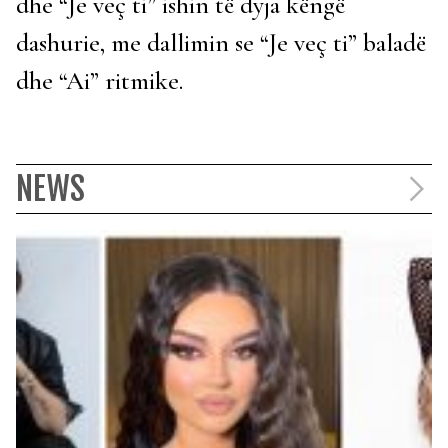
dhe “Je veç ti” ishin të dyja këngë
dashurie, me dallimin se “Je veç ti” baladë
dhe “Ai” ritmike.
NEWS