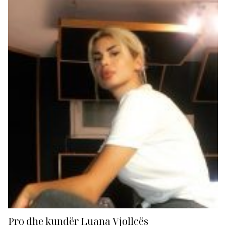
ditëlindjen e saj të 28-të, këngëtarja ka surprizuar
fansat, duke publikuar prurjen e saj më të fundit
muzikor, “Ti Amo”. Ka qënë fëmijë kur është ngjitur
për...
Pro dhe kundër Luana Vjollcës