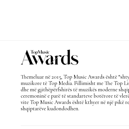
Themeluar në 2015, Top Music Awards është “shtyl
muzikore të Top Media. Fillimisht me The Top Lis
dhe më gjithëpërfshirës të muzikës moderne shqi
ceremoninë e parë të standarteve botërore të vlerë
vite Top Music Awards është kthyer në një pikë re
shqiptarëve kudondodhen.