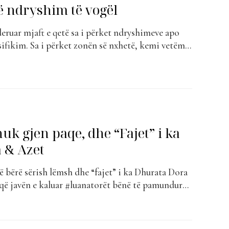
ë ndryshim të vogël
deruar mjaft e qetë sa i përket ndryshimeve apo
asifikim. Sa i përket zonën së nxhetë, kemi vetëm
 dhe është pikërisht një surprizë për fansat e
 Bashkëpunimi i tyre më i ri, “X5” ka patur
nuk gjen paqe, dhe “Fajet” i ka
 & Azet
të bërë sërish lëmsh dhe “fajet” i ka Dhurata Dora
ë javën e kaluar #luanatorët bënë të pamundurën
në vendin e parë, kjo javë ka ndryshuar pasi
 dhe Azet që kanë zënë vendin e parë, duke u...