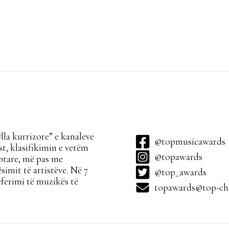
la kurrizore” e kanaleve
@topmusicawards
t, klasifikimin e vetëm
@topawards
ptare, më pas me
simit të artistëve. Në 7
@top_awards
ferimi të muzikës të
topawards@top-cha