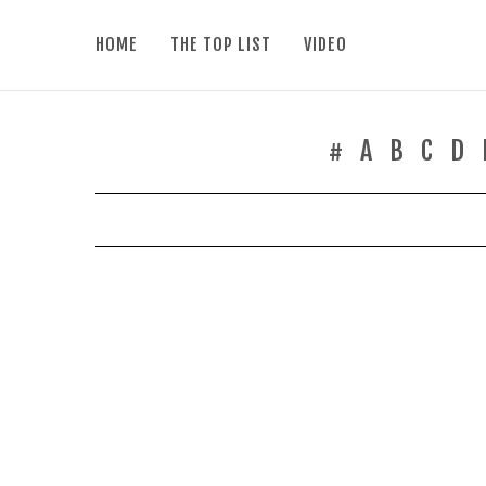
HOME
THE TOP LIST
VIDEO
#
A
B
C
D