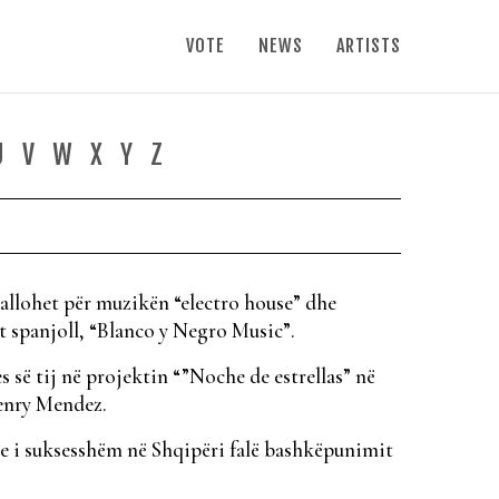
VOTE
NEWS
ARTISTS
U
V
W
X
Y
Z
dallohet për muzikën “electro house” dhe
it spanjoll, “Blanco y Negro Music”.
s së tij në projektin “”Noche de estrellas” në
Henry Mendez.
dhe i suksesshëm në Shqipëri falë bashkëpunimit