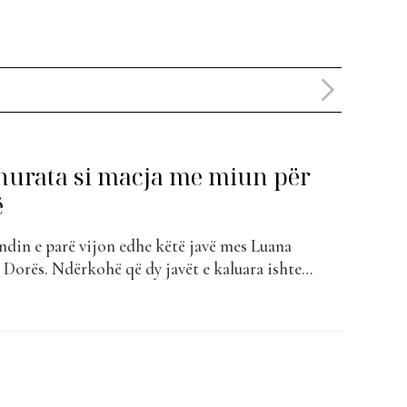
urata si macja me miun për
ë
ëndin e parë vijon edhe këtë javë mes Luana
 Dorës. Ndërkohë që dy javët e kaluara ishte
mi i Dhurata Dorës dhe Azet, “Fajet”, kënga që
 e parë, kësaj jave #luanatorët kanë bërë të
mbyer kreun...