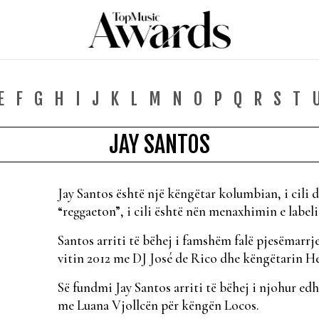
E
F
G
H
I
J
K
L
M
N
O
P
Q
R
S
T
JAY SANTOS
Jay Santos është një këngëtar kolumbian, i cili 
“reggaeton”, i cili është nën menaxhimin e label
Santos arriti të bëhej i famshëm falë pjesëmarrje
vitin 2012 me DJ José de Rico dhe këngëtarin 
Së fundmi Jay Santos arriti të bëhej i njohur e
me Luana Vjollcën për këngën Locos.