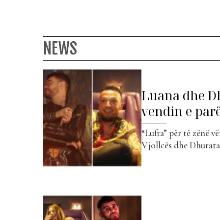
NEWS
Luana dhe Dh
vendin e par
“Lufta” për të zënë v
Vjollcës dhe Dhurata
pikërisht bashkëpuni
ka qëndruar në vendin
pamundurën duke rrë