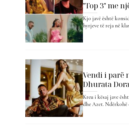
"Top 3" me nj
Kjo javë është konsi
hyrjeve të reja në kl
një ndryshim të vogël
Gjikos dhe Melindës.
vëmendjen...
Vendi i parë 
Dhurata Dora
Kreu i kësaj jave ësh
dhe Azet. Ndërkohë q
të rendisnin “Locos” 
ështrë Dhurataa Dora