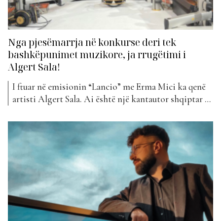
Nga pjesëmarrja në konkurse deri tek
bashkëpunimet muzikore, ja rrugëtimi i
Algert Sala!
I ftuar në emisionin “Lancio” me Erma Mici ka qenë
artisti Algert Sala. Ai është një kantautor shqiptar i
lindur në Tepelenë, më 25 dhjetor 1995. Ai studioi
muzikë në konservatorin e qytetit të Vlorës ku mori
diplomën e shkollës së mesme për kanto. Algerti
filloi hapat e tij në...