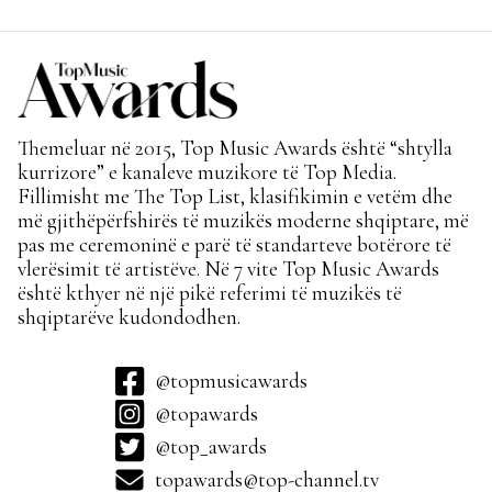
Themeluar në 2015, Top Music Awards është “shtylla
kurrizore” e kanaleve muzikore të Top Media.
Fillimisht me The Top List, klasifikimin e vetëm dhe
më gjithëpërfshirës të muzikës moderne shqiptare, më
pas me ceremoninë e parë të standarteve botërore të
vlerësimit të artistëve. Në 7 vite Top Music Awards
është kthyer në një pikë referimi të muzikës të
shqiptarëve kudondodhen.
@topmusicawards
@topawards
@top_awards
topawards@top-channel.tv