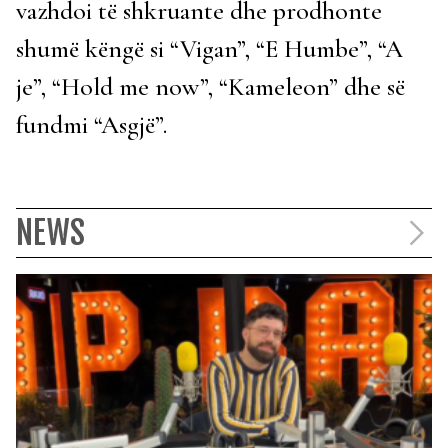
vazhdoi të shkruante dhe prodhonte
shumë këngë si “Vigan”, “E Humbe”, “A
je”, “Hold me now”, “Kameleon” dhe së
fundmi “Asgjë”.
NEWS