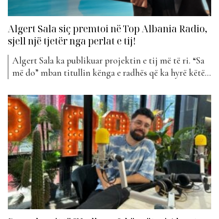
Algert Sala siç premtoi në Top Albania Radio,
sjell një tjetër nga perlat e tij!
Algert Sala ka publikuar projektin e tij më të ri. “Sa
më do” mban titullin kënga e radhës që ka hyrë këtë
javë në “The Top List”. Në fakt ky projekt vjen i
paralajmëruar më herët dhe nuk na gjeti shumë në
befasi. Muajin e kaluar, Algerti teksa ishte i...