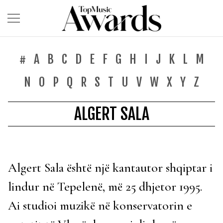
#
A
B
C
D
E
F
G
H
I
J
K
L
M
N
O
P
Q
R
S
T
U
V
W
X
Y
Z
ALGERT SALA
Algert Sala është një kantautor shqiptar i
lindur në Tepelenë, më 25 dhjetor 1995.
Ai studioi muzikë në konservatorin e