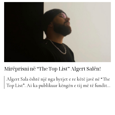
tij dhe jo vetëm. Edhe pse tashmë Algerti ka disa vite
në tregun muzikor, duke marrë pjesë në konkurse
dhe në...
Mirëprisni në “The Top List” Algert Salën!
Algert Sala është një nga hyrjet e re këtë javë në “The
Top List”. Ai ka publikuar këngën e tij më të fundit
me titull “Asgjë”, me të cilën bëri dhe debutimin e tij
si artist në Top Awards. Algert Sala është një
kantautor shqiptar i lindur në Tepelenë, më...