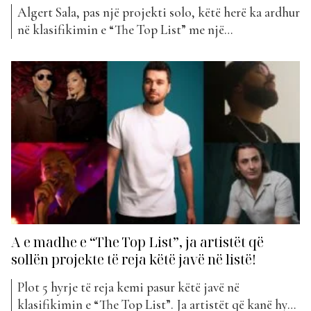
Algert Sala, pas një projekti solo, këtë herë ka ardhur
në klasifikimin e “The Top List” me një
bashkëpunim. Ai ka bashkuar forcat me një artiste të
re të tregut, Sonja Likaj dhe kanë publikuar “Hedh
pas”. Një këngë kjo dedikuar ndjenjave të
dashurisë. “Hedh pas” ka hyrë këtë javë në...
A e madhe e “The Top List”, ja artistët që
sollën projekte të reja këtë javë në listë!
Plot 5 hyrje të reja kemi pasur këtë javë në
klasifikimin e “The Top List”. Ja artistët që kanë hyrë