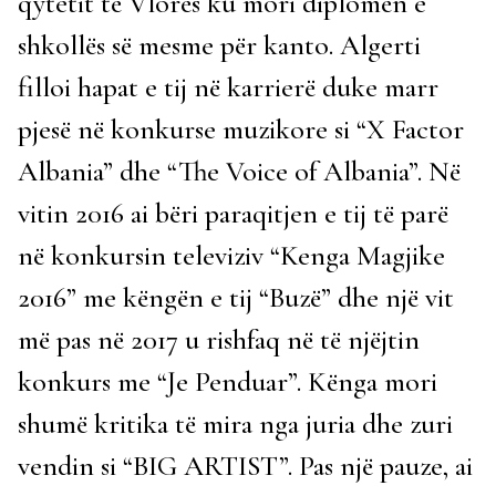
qytetit të Vlorës ku mori diplomën e
shkollës së mesme për kanto. Algerti
filloi hapat e tij në karrierë duke marr
pjesë në konkurse muzikore si “X Factor
Albania” dhe “The Voice of Albania”. Në
vitin 2016 ai bëri paraqitjen e tij të parë
në konkursin televiziv “Kenga Magjike
2016” me këngën e tij “Buzë” dhe një vit
më pas në 2017 u rishfaq në të njëjtin
konkurs me “Je Penduar”. Kënga mori
shumë kritika të mira nga juria dhe zuri
vendin si “BIG ARTIST”. Pas një pauze, ai