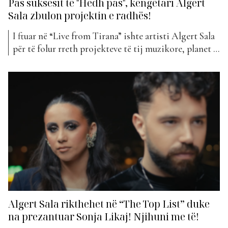
Pas suksesit të "Hedh pas", këngëtari Algert
Sala zbulon projektin e radhës!
I ftuar në “Live from Tirana” ishte artisti Algert Sala
për të folur rreth projekteve të tij muzikore, planet e
radhës, si dhe procesit të krijimtarisë së tij artistike.
Kënga e tij, “Hedh pas”, ndodhet momentalisht në
vendin e 76 në “The Top List”. Si lindi kjo këngë?
Filloi si...
Algert Sala rikthehet në “The Top List” duke
na prezantuar Sonja Likaj! Njihuni me të!