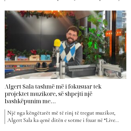
në klasifikimin e javës me projektet e tyre të reja…
Edhe pse tashmë Algert Sala ka disa vite në tregun
muzikor, duke marrë pjesë në konkurse dhe në shtëpi
diskografike...
Algert Sala tashmë më i fokusuar tek
projektet muzikore, së shpejti një
bashkëpunim me…
Një nga këngëtarët më të rinj të tregut muzikor,
Algert Sala ka qenë ditën e sotme i ftuar në “Live
From Tirana”, për të folur më shumë për karrierën e