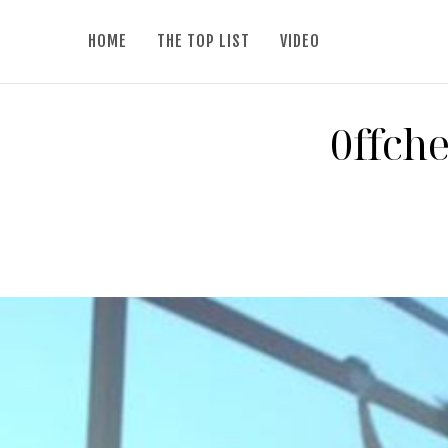
HOME
THE TOP LIST
VIDEO
0ffche