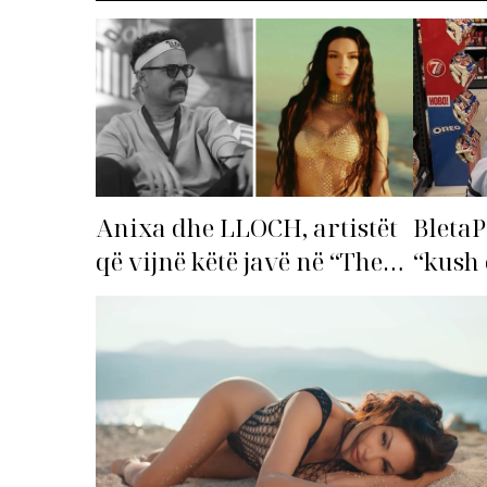
Anixa dhe LLOCH, artistët
BletaP
që vijnë këtë javë në “The
“kush 
Top List”!