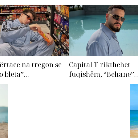
ërtace na tregon se
Capital T rikthehet
o bleta”…
fuqishëm, “Behane”
premton të bëhet fiks
radhës!