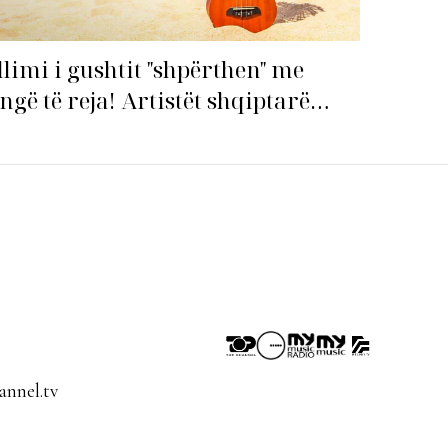
llimi i gushtit "shpërthen" me
ngë të reja! Artistët shqiptarë
pin garën për hitin e verës!
nnel.tv