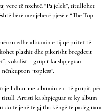
vere të nxehtë. “Pa jelek”, titullohet
a është bërë menjëherë pjesë e “The Top
ljamëron edhe albumin e tij që pritet të
kohet plazhit dhe pikërisht bregdetit
t”, vokalisti i grupit ka shpjeguar
k” nënkupton “topless”.
taje lidhur me albumin e ri të grupit, për
titull. Artisti ka shpjeguar se ky album
u do të jenë të gjitha këngë të padëgjuara