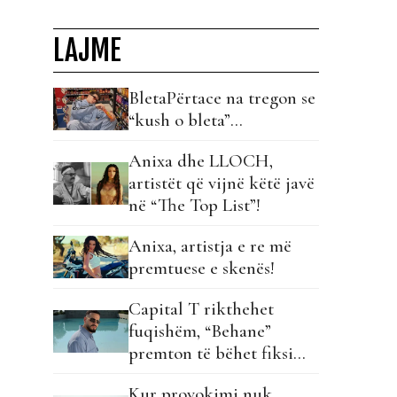
LAJME
BletaPërtace na tregon se
“kush o bleta”…
Anixa dhe LLOCH,
artistët që vijnë këtë javë
në “The Top List”!
Anixa, artistja e re më
premtuese e skenës!
Capital T rikthehet
fuqishëm, “Behane”
premton të bëhet fiksimi
i radhës!
Kur provokimi nuk