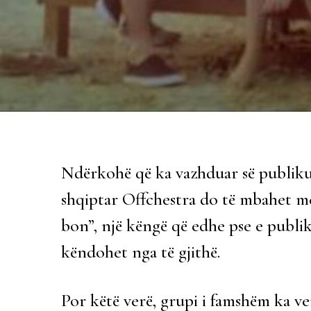
Ndërkohë që ka vazhduar së publiku
shqiptar Offchestra do të mbahet 
bon”, një këngë që edhe pse e publik
këndohet nga të gjithë.
Por këtë verë, grupi i famshëm ka ve