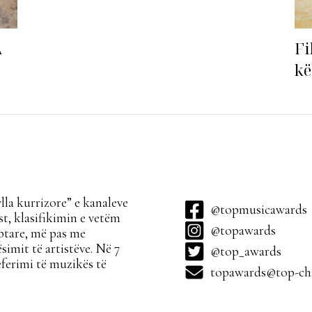
Fi
A
kë
ha
la kurrizore” e kanaleve
@topmusicawards
t, klasifikimin e vetëm
@topawards
ptare, më pas me
simit të artistëve. Në 7
@top_awards
ferimi të muzikës të
topawards@top-cha