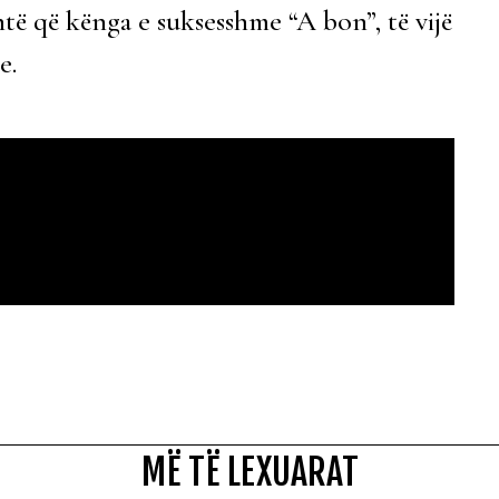
htë që kënga e suksesshme “A bon”, të vijë
e.
MË TË LEXUARAT