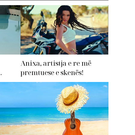
Anixa, artistja e re më
premtuese e skenës!
imi i