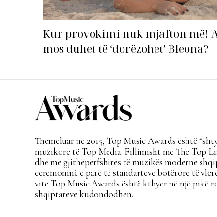
Kur provokimi nuk mjafton më! 
mos duhet të ‘dorëzohet’ Bleona?
Themeluar në 2015, Top Music Awards është “shtyl
muzikore të Top Media. Fillimisht me The Top Lis
dhe më gjithëpërfshirës të muzikës moderne shqi
ceremoninë e parë të standarteve botërore të vlerë
vite Top Music Awards është kthyer në një pikë re
shqiptarëve kudondodhen.