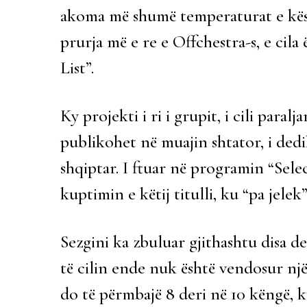
akoma më shumë temperaturat e kësaj 
prurja më e re e Offchestra-s, e cil
List”.
Ky projekti i ri i grupit, i cili para
publikohet në muajin shtator, i dedi
shqiptar. I ftuar në programin “Selec
kuptimin e këtij titulli, ku “pa jele
Sezgini ka zbuluar gjithashtu disa de
të cilin ende nuk është vendosur një 
do të përmbajë 8 deri në 10 këngë, k