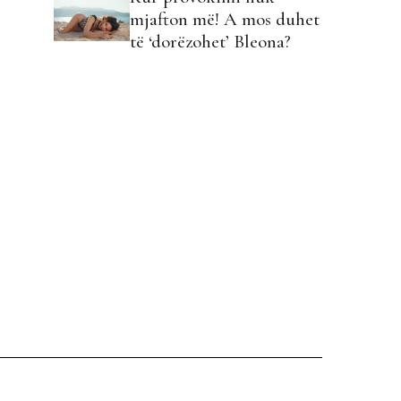
mjafton më! A mos duhet
të ‘dorëzohet’ Bleona?