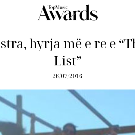
stra, hyrja më e re e “
List”
26/07/2016