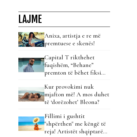
Ballit” dhe ndezin rrjetin!
LAJME
Anixa, artistja e re më
premtuese e skenës!
Capital T rikthehet
fuqishëm, “Behane”
premton të bëhet fiksimi
i radhës!
Kur provokimi nuk
mjafton më! A mos duhet
të ‘dorëzohet’ Bleona?
Fillimi i gushtit
"shpërthen" me këngë të
reja! Artistët shqiptarë