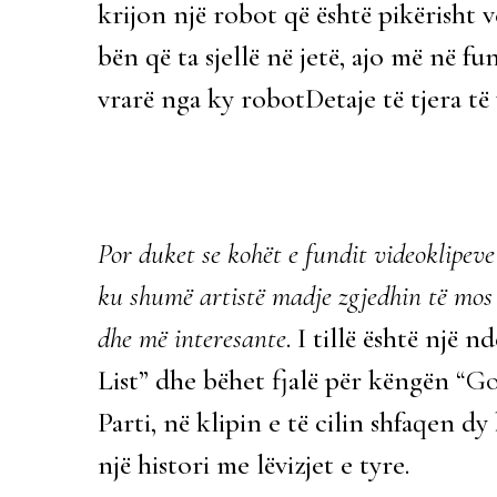
krijon një robot që është pikërisht ve
bën që ta sjellë në jetë, ajo më në f
vrarë nga ky robotDetaje të tjera të
Por duket se kohët e fundit videoklipeve
ku shumë artistë madje zgjedhin të mos 
dhe më interesante
. I tillë është një 
List” dhe bëhet fjalë për këngën
“Go
Parti, në klipin e të cilin shfaqen 
një histori me lëvizjet e tyre.