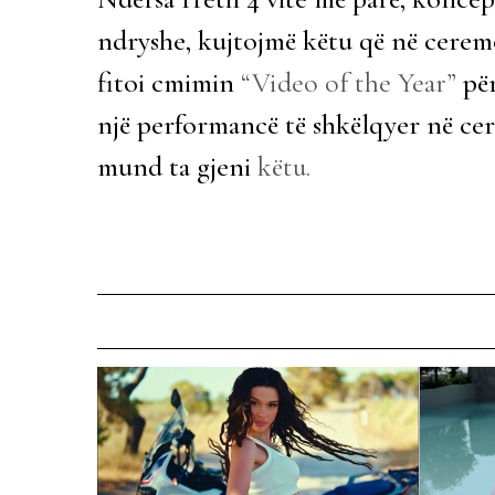
ndryshe, kujtojmë këtu që në cere
fitoi cmimin
“Video of the Year”
për
një performancë të shkëlqyer në cer
mund ta gjeni
këtu.