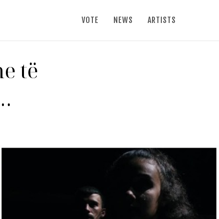
VOTE
NEWS
ARTISTS
e të
i…