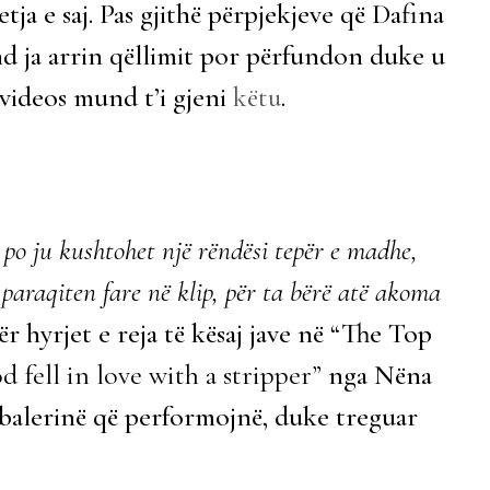
tja e saj. Pas gjithë përpjekjeve që Dafina
und ja arrin qëllimit por përfundon duke u
 videos mund t’i gjeni
këtu
.
 po ju kushtohet një rëndësi tepër e madhe,
paraqiten fare në klip, për ta bërë atë akoma
ndër hyrjet e reja të kësaj jave në “The Top
d fell in love with a stripper”
nga Nëna
dy balerinë që performojnë, duke treguar