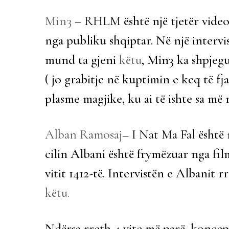
Min3
– RHLM
është një tjetër video
nga publiku shqiptar. Në një intervi
mund ta gjeni
këtu
, Min3 ka shpjeg
( jo grabitje në kuptimin e keq të fj
plasme magjike, ku ai të ishte sa më r
Alban Ramosaj
– I Nat Ma Fal
është 
cilin Albani është frymëzuar nga film
vitit 1412-të. Intervistën e Albanit 
këtu.
Ndërsa rreth 4 vite më parë, koncepti