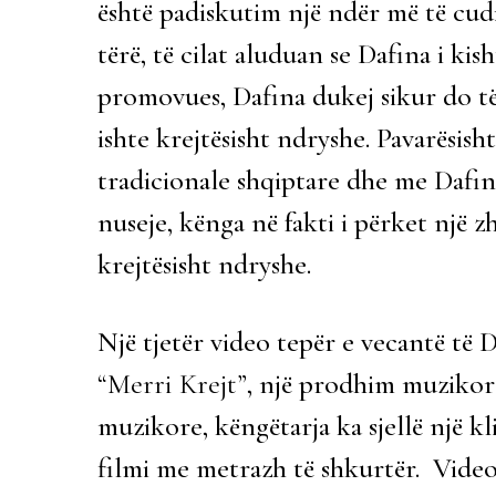
është padiskutim një ndër më të cudit
tërë, të cilat aluduan se Dafina i ki
promovues, Dafina dukej sikur do të 
ishte krejtësisht ndryshe. Pavarësish
tradicionale shqiptare dhe me Dafin
nuseje, kënga në fakti i përket një 
krejtësisht ndryshe.
Një tjetër video tepër e vecantë të 
“Merri Krejt”
, një prodhim muzikor 
muzikore, këngëtarja ka sjellë një k
filmi me metrazh të shkurtër. Video