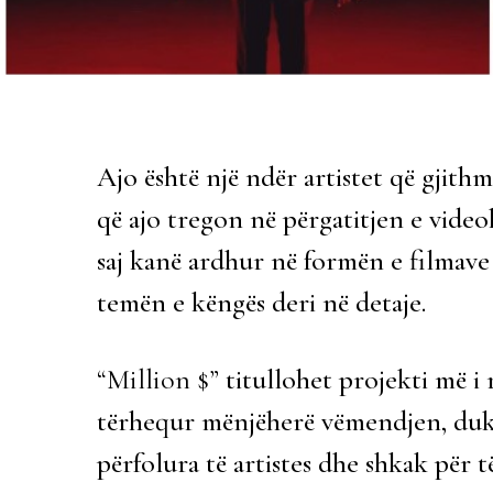
Ajo është një ndër artistet që gjithm
që ajo tregon në përgatitjen e video
saj kanë ardhur në formën e filmave
temën e këngës deri në detaje.
“Million $”
titullohet projekti më i 
tërhequr mënjëherë vëmendjen, duk
përfolura të artistes dhe shkak për të