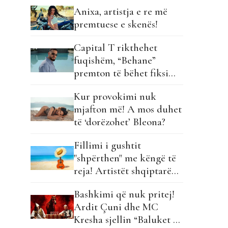
Anixa, artistja e re më
premtuese e skenës!
Capital T rikthehet
fuqishëm, “Behane”
premton të bëhet fiksimi
i radhës!
Kur provokimi nuk
mjafton më! A mos duhet
të ‘dorëzohet’ Bleona?
Fillimi i gushtit
"shpërthen" me këngë të
reja! Artistët shqiptarë
hapin garën për hitin e
Bashkimi që nuk pritej!
verës!
Ardit Çuni dhe MC
Kresha sjellin “Baluket e