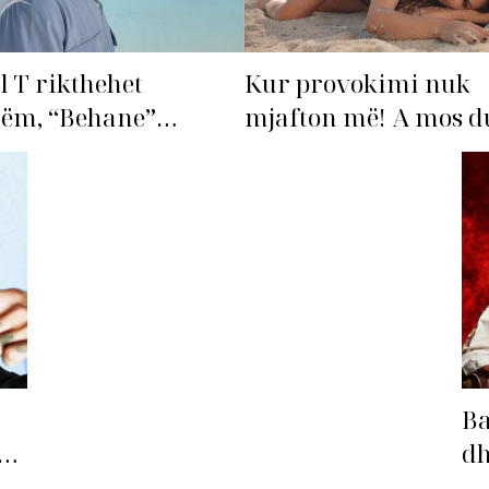
l T rikthehet
Kur provokimi nuk
hëm, “Behane”
mjafton më! A mos du
n të bëhet fiksimi i
‘dorëzohet’ Bleona?
s!
Ba
ë
dh
Ba