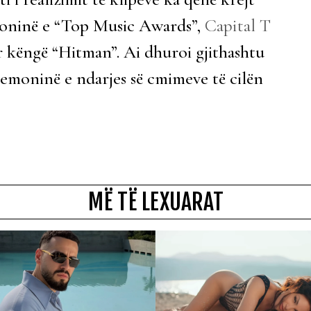
moninë e “Top Music Awards”,
Capital T
 këngë “Hitman”. Ai dhuroi gjithashtu
emoninë e ndarjes së cmimeve të cilën
MË TË LEXUARAT