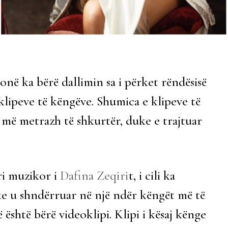
onë ka bërë dallimin sa i përket rëndësisë
klipeve të këngëve. Shumica e klipeve të
 më metrazh të shkurtër, duke e trajtuar
ri muzikor i
Dafina Zeqiri
t, i cili ka
e u shndërruar në një ndër këngët më të
 është bërë videoklipi. Klipi i kësaj kënge