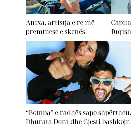
Anixa, artistja e re më
Capita
premtuese e skenës!
fuqis
premto
radhë
“Bomba” e radhës sapo shpërtheu,
Dhurata Dora dhe Gjesti bashkojn
fuqitë me “Gasolina”!