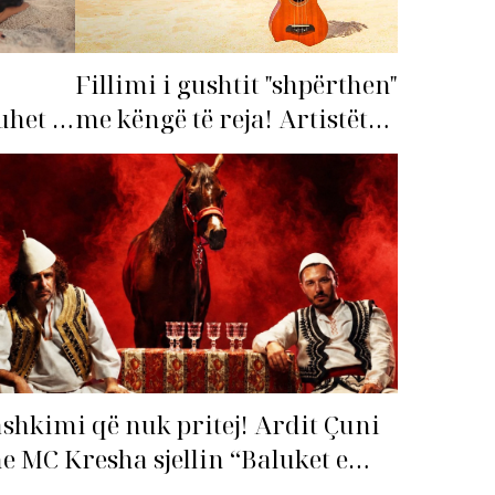
Fillimi i gushtit "shpërthen"
me këngë të reja! Artistët
het të
shqiptarë hapin garën për
hitin e verës!
shkimi që nuk pritej! Ardit Çuni
e MC Kresha sjellin “Baluket e
llit” dhe ndezin rrjetin!