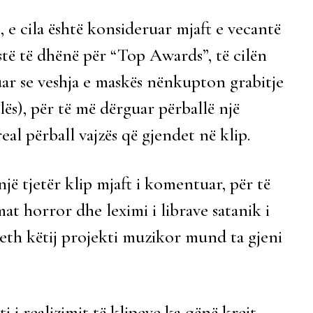
, e cila është konsideruar mjaft e vecantë
stë të dhënë për “Top Awards”, të cilën
uar se veshja e maskës nënkupton grabitje
alës), për të më dërguar përballë një
eal përball vajzës që gjendet në klip.
një tjetër klip mjaft i komentuar, për të
at horror dhe leximi i librave satanik i
rreth këtij projekti muzikor mund ta gjeni
 i realizimit të klipeve ka qënë krejt