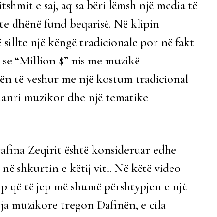
shmit e saj, aq sa bëri lëmsh një media të
shte dhënë fund beqarisë. Në klipin
sillte një këngë tradicionale por në fakt
t se “Million $” nis me muzikë
ën të veshur me një kostum tradicional
zhanri muzikor dhe një tematike
Dafina Zeqirit është konsideruar edhe
në shkurtin e këtij viti. Në këtë video
lip që të jep më shumë përshtypjen e një
ja muzikore tregon Dafinën, e cila