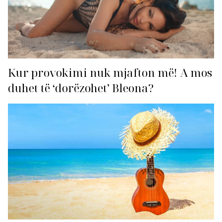
Kur provokimi nuk mjafton më! A mos
duhet të ‘dorëzohet’ Bleona?