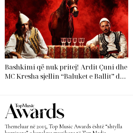
Bashkimi që nuk pritej! Ardit Çuni dhe
MC Kresha sjellin “Baluket e Ballit” dhe
ndezin rrjetin!
Themeluar në 2015, Top Music Awards është “shtylla