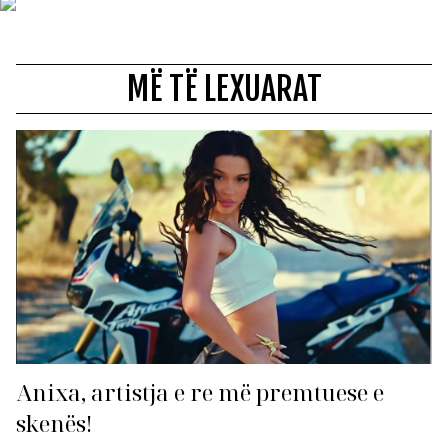
MË TË LEXUARAT
Anixa, artistja e re më premtuese e
skenës!