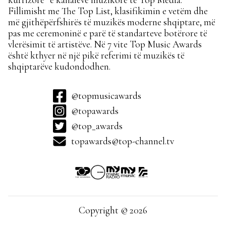
kurrizore” e kanaleve muzikore të Top Media.
Fillimisht me The Top List, klasifikimin e vetëm dhe
më gjithëpërfshirës të muzikës moderne shqiptare, më
pas me ceremoninë e parë të standarteve botërore të
vlerësimit të artistëve. Në 7 vite Top Music Awards
është kthyer në një pikë referimi të muzikës të
shqiptarëve kudondodhen.
@topmusicawards
@topawards
@top_awards
topawards@top-channel.tv
Copyright © 2026