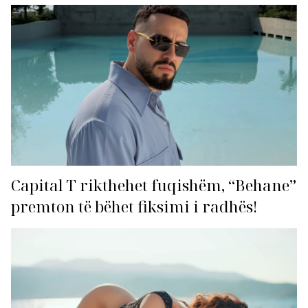
Capital T rikthehet fuqishëm, “Behane”
premton të bëhet fiksimi i radhës!