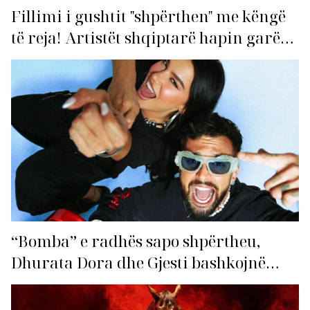
Fillimi i gushtit "shpërthen" me këngë
të reja! Artistët shqiptarë hapin garën
për hitin e verës!
“Bomba” e radhës sapo shpërtheu,
Dhurata Dora dhe Gjesti bashkojnë
fuqitë me “Gasolina”!