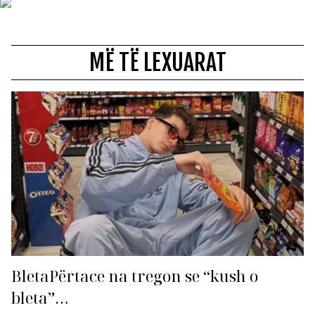
MË TË LEXUARAT
BletaPërtace na tregon se “kush o
bleta”…