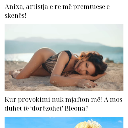
Anixa, artistja e re më premtuese e
skenës!
Kur provokimi nuk mjafton më! A mos
duhet të ‘dorëzohet’ Bleona?