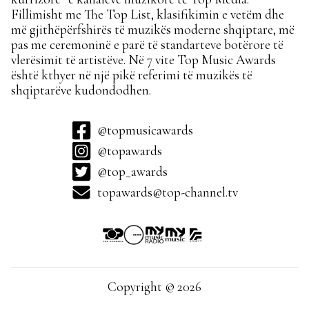
Fillimisht me The Top List, klasifikimin e vetëm dhe
më gjithëpërfshirës të muzikës moderne shqiptare, më
pas me ceremoninë e parë të standarteve botërore të
vlerësimit të artistëve. Në 7 vite Top Music Awards
është kthyer në një pikë referimi të muzikës të
shqiptarëve kudondodhen.
@topmusicawards
@topawards
@top_awards
topawards@top-channel.tv
Copyright © 2026