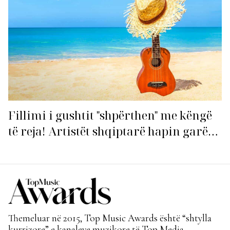
Fillimi i gushtit "shpërthen" me këngë
të reja! Artistët shqiptarë hapin garën
për hitin e verës!
Themeluar në 2015, Top Music Awards është “shtylla
kurrizore” e kanaleve muzikore të Top Media.