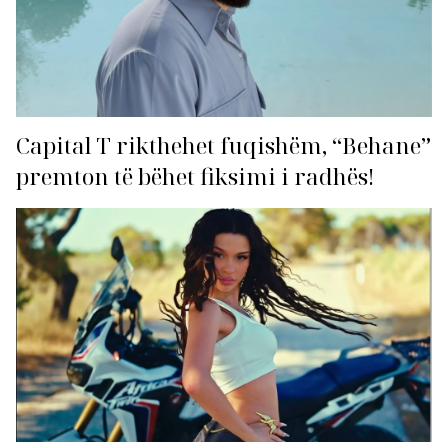
Capital T rikthehet fuqishëm, “Behane”
premton të bëhet fiksimi i radhës!