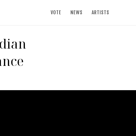
VOTE
NEWS
ARTISTS
rdian
ance