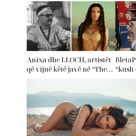
Anixa dhe LLOCH, artistët
BletaP
që vijnë këtë javë në “The
“kush 
Top List”!