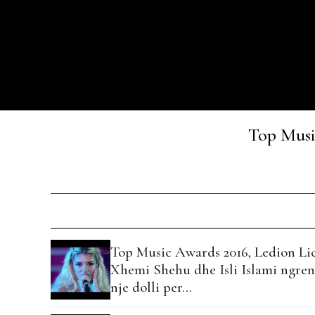
Top Musi
Top Music Awards 2016, Ledion Lic
Xhemi Shehu dhe Isli Islami ngre
nje dolli per…