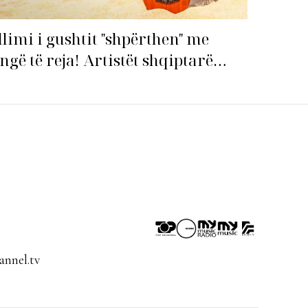
llimi i gushtit "shpërthen" me
ngë të reja! Artistët shqiptarë
pin garën për hitin e verës!
nnel.tv