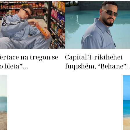
ërtace na tregon se
Capital T rikthehet
o bleta”…
fuqishëm, “Behane”
premton të bëhet fiks
radhës!