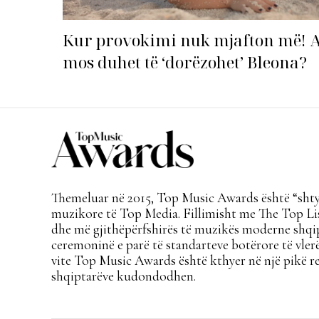
Kur provokimi nuk mjafton më! 
mos duhet të ‘dorëzohet’ Bleona?
Themeluar në 2015, Top Music Awards është “shtyl
muzikore të Top Media. Fillimisht me The Top Lis
dhe më gjithëpërfshirës të muzikës moderne shqi
ceremoninë e parë të standarteve botërore të vlerë
vite Top Music Awards është kthyer në një pikë re
shqiptarëve kudondodhen.