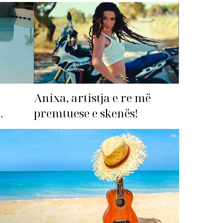
Anixa, artistja e re më
premtuese e skenës!
imi i