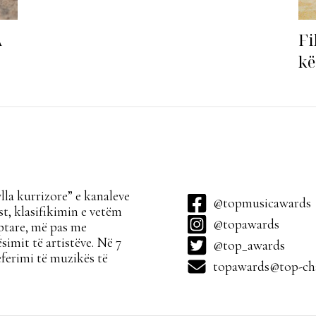
Fi
A
kë
ha
la kurrizore” e kanaleve
@topmusicawards
t, klasifikimin e vetëm
@topawards
ptare, më pas me
simit të artistëve. Në 7
@top_awards
ferimi të muzikës të
topawards@top-cha