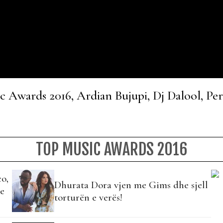
c Awards 2016, Ardian Bujupi, Dj Dalool, Pe
TOP MUSIC AWARDS 2016
o,
Dhurata Dora vjen me Gims dhe sjell
ne
torturën e verës!