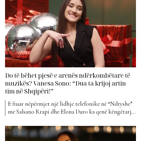
projektin e tyre më të ri, të titulluar “Shtrati i
Vetmisë”. Kënga vjen si një baladë moderne, e
ngarkuar...
Do të bëhet pjesë e arenës ndërkombëtare të
muzikës? Vanesa Sono: “Dua ta krijoj artin
tim në Shqipëri!”
E ftuar nëpërmjet një lidhje telefonike në “Ndryshe”
me Salsano Rrapi dhe Elona Duro ka qenë këngëtarja
Vanesa Sono. E rritur në Sarandë e tashmë rezidente
në Londër, vazhdon studimet e larta në muzikë në
shkollën “ICMP”. Vanesa ka qenë përfaqësuess e