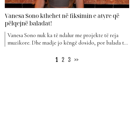
Vanesa Sono kthehet në fiksimin e atyre që
pëlqejnë baladat!
Vanesa Sono nuk ka të ndalur me projekte të reja
muzikore. Dhe madje jo këngë dosido, por balada të
mirëfillta. Mund të themi se Vanesa tashmë është
bërë një pionere e këtyre këngëve. Baladat janë
Posts
1
2
3
>>
pikërisht rryma ku artistja shkëlqen. E në fakt këtë e
pagination
themi me plot gojën. Këtë...