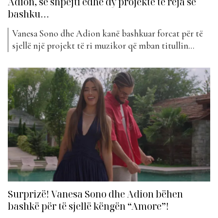
Adion, së shpejti edhe dy projekte të reja së
bashku…
Vanesa Sono dhe Adion kanë bashkuar forcat për të
sjellë një projekt të ri muzikor që mban titullin
“Amore”, duke shënuar kështu nisjen e sezonit veror
për ta. Dyshja kanë qenë të ftuar në studion e
“Lancio” në Top Albania Radio, për të folur më
shumë për këtë duet, por...
Surprizë! Vanesa Sono dhe Adion bëhen
bashkë për të sjellë këngën “Amore”!