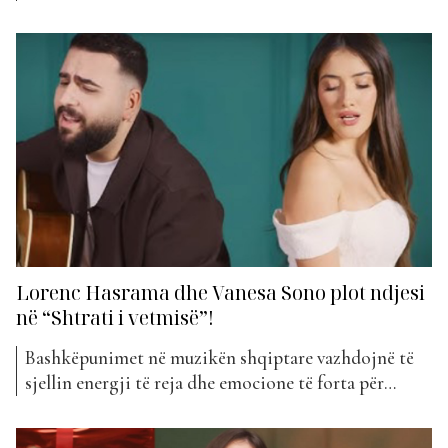
duken sikur janë shkruar enkas për ne. Pikërisht këtë
sjell Vanesa Sono me projektin e saj më të ri
muzikor, “Luj”. “Luj” vjen si një rrëfim i sinqertë për
emocionet, përballjet e...
Lorenc Hasrama dhe Vanesa Sono plot ndjesi
në “Shtrati i vetmisë”!
Bashkëpunimet në muzikën shqiptare vazhdojnë të
sjellin energji të reja dhe emocione të forta për
publikun. Së fundmi, dy artistët Lorenc Hasrama dhe
Vanesa Sono kanë bashkuar forcat për të publikuar