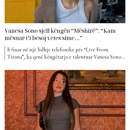
Vanesa Sono sjell këngën “Mëshirë”: “Kam
mësuar t’i besoj vetes sime…”
E ftuar në një lidhje telefonike për “Live From
Tirana”, ka qenë këngëtarja e talentuar Vanesa Sono.
Ajo së fundmi ka publikuar projektin e sj më të ri që
mban titullin “Mëshirë” dhe që është po ashtu pjesë e
“The Top List”. Vanesa na ka folur më shumë për
këtë...