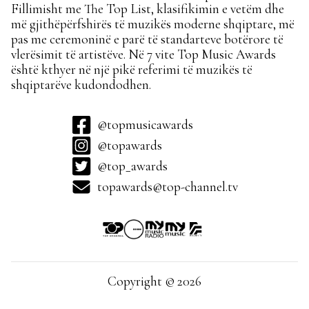
Fillimisht me The Top List, klasifikimin e vetëm dhe
më gjithëpërfshirës të muzikës moderne shqiptare, më
pas me ceremoninë e parë të standarteve botërore të
vlerësimit të artistëve. Në 7 vite Top Music Awards
është kthyer në një pikë referimi të muzikës të
shqiptarëve kudondodhen.
@topmusicawards
@topawards
@top_awards
topawards@top-channel.tv
Copyright © 2026