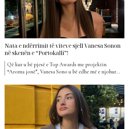
Nata e ndërrimit të viteve sjell Vanesa Sonon
në skenën e “Portokalli”!
Që kur u bë pjesë e Top Awards me projektin
“Aroma jonë”, Vanesa Sono u bë edhe më e njohur
për publikun, duke dalluar menjëherë për talentin e
saj. Artistja është bërë pjesë e pandashme e
klasifikimit të 100 këngëve më të mira moderne
shqiptare, të “The Top List”. Kjo...