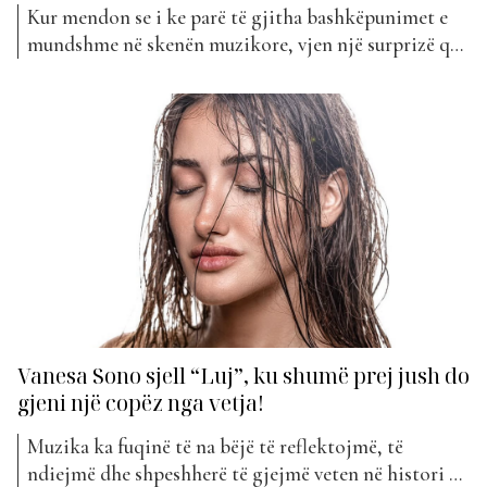
Kur mendon se i ke parë të gjitha bashkëpunimet e
mundshme në skenën muzikore, vjen një surprizë që
të tërheq menjëherë vëmendjen. Vanesa Sono dhe
Adion kanë bashkuar forcat për projektin e tyre më
të ri muzikor, të titulluar “Amore”. Dy artistët, të
njohur për stilin e tyre unik dhe...
Vanesa Sono sjell “Luj”, ku shumë prej jush do
gjeni një copëz nga vetja!
Muzika ka fuqinë të na bëjë të reflektojmë, të
ndiejmë dhe shpeshherë të gjejmë veten në histori që