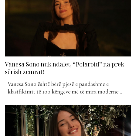
Shqipërisë në IFLC USA në moshën 15 vjeçare,...
Vanesa Sono nuk ndalet, “Polaroid” na prek
sërish zemrat!
Vanesa Sono është bërë pjesë e pandashme e
klasifikimit të 100 këngëve më të mira moderne
shqiptare, të “The Top List”. Këtë javë ajo vjen në
listë me projektin e saj më të ri muzikor. “Polaroid”
mban titullin kënga e fundit nga Vanesa, e cila e ka
renditur atë në...