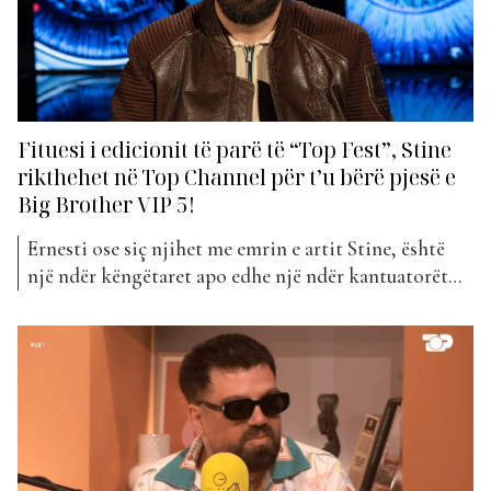
Fituesi i edicionit të parë të “Top Fest”, Stine
rikthehet në Top Channel për t’u bërë pjesë e
Big Brother VIP 5!
Ernesti ose siç njihet me emrin e artit Stine, është
një ndër këngëtaret apo edhe një ndër kantuatorët
më të spikatur në trevat shqiptare. Që i vogël ka qenë
i dhënë pas muzikës dhe kërcimit, ai jepte mësime
hip hopi në shkolla private dhe emigroi në
Gjermani, ku ka fituar...