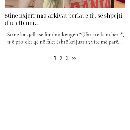
Stine nxjerr nga arkivat perlat e tij, së shpejti
dhe albumi…
Stine ka sjellë së fundmi këngën “Çfarë të kam bërë”,
një projekt që në fakt është krijuar 13 vite më parë
por vetëm tani ka gjetur kohën ta publikojë. Artisti
ka qenë i ftuar në “Wake Up” për të folur më shumë
Posts
1
2
3
>>
mbi këtë këngë, por edhe të tjerat që...
pagination