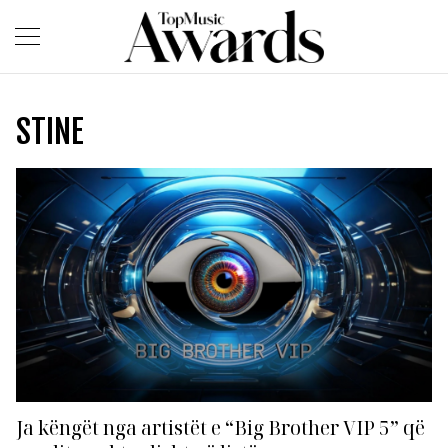
STINE
Ja këngët nga artistët e “Big Brother VIP 5” që