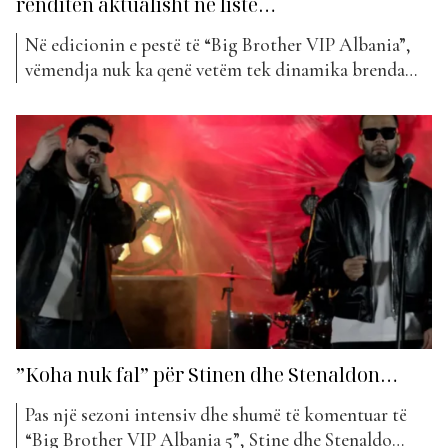
renditen aktualisht në listë…
Në edicionin e pestë të “Big Brother VIP Albania”,
vëmendja nuk ka qenë vetëm tek dinamika brenda
shtëpisë, por edhe tek krijimtaria artistike që
banorët kanë sjellë jashtë saj. Shumë prej tyre kanë
qenë të lidhur ngushtë me muzikën, duke publikuar
këngë që kanë reflektuar emocionet, historitë dhe
eksperiencat e...
”Koha nuk fal” për Stinen dhe Stenaldon…
Pas një sezoni intensiv dhe shumë të komentuar të
“Big Brother VIP Albania 5”, Stine dhe Stenaldo