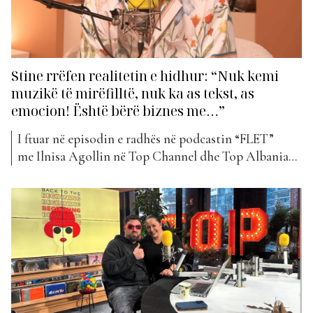
Stine rrëfen realitetin e hidhur: “Nuk kemi
muzikë të mirëfilltë, nuk ka as tekst, as
emocion! Është bërë biznes me…”
I ftuar në episodin e radhës në podcastin “FLET”
me Ilnisa Agollin në Top Channel dhe Top Albania
Radio ka qenë Stine, një nga kantautorët dhe artistët
më të njohur në vendin tonë. Ai ka fituar një vend të
veçantë në muzikën shqiptare falë stilit të tij të
veçantë dhe këngëve të paharrueshme që ka krijuar
gjatë...