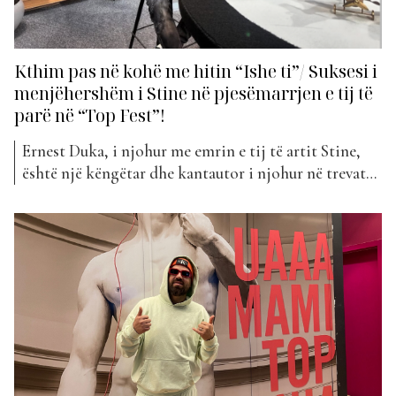
Kthim pas në kohë me hitin “Ishe ti”/ Suksesi i
menjëhershëm i Stine në pjesëmarrjen e tij të
parë në “Top Fest”!
Ernest Duka, i njohur me emrin e tij të artit Stine,
është një këngëtar dhe kantautor i njohur në trevat
shqiptare. Ai ka fituar një vend të veçantë në
muzikën shqiptare falë stilit të tij të veçantë dhe
këngëve të paharrueshme që ka krijuar gjatë
karrierës së tij. Shumë nga...