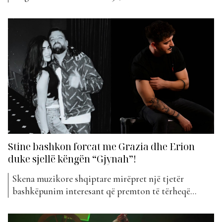
Mëhilli, kanë vendosur të sjellin një projekt të
përbashkët muzikor me titullin “Koha nuk fal”. Ky
bashkëpunim vjen si një vazhdimësi natyrale e lidhjes
së krijuar brenda shtëpisë më të famshme në
Shqipëri...
Stine bashkon forcat me Grazia dhe Erion
duke sjellë këngën “Gjynah”!
Skena muzikore shqiptare mirëpret një tjetër
bashkëpunim interesant që premton të tërheqë
vëmendjen e publikut. Artisti i njohur Stine ka
bashkuar forcat me Grazia dhe Erion, për të sjellë