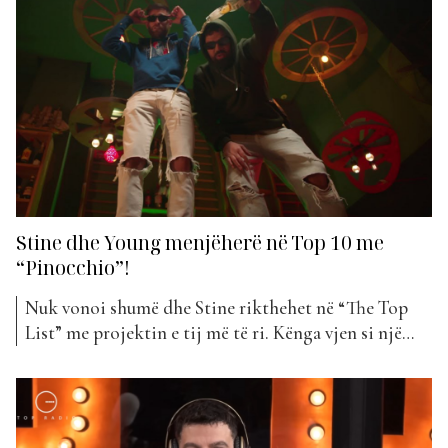
projektin e tyre më të ri muzikor, “Gjynah”. Kënga
“Gjynah” vjen si një ndërthurje e stilit karakteristik
të Stines me energjinë...
Stine dhe Young menjëherë në Top 10 me
“Pinocchio”!
Nuk vonoi shumë dhe Stine rikthehet në “The Top
List” me projektin e tij më të ri. Kënga vjen si një
bashkëpunim me një emër të ri që debuton këtë javë
në Top Awards, Young. “Pinocchio” është projekti që
i bashkangjitet klasifikimit të kësaj jave, duke u
pozicionuar menjëherë në...