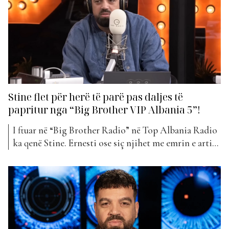
Stine flet për herë të parë pas daljes të
papritur nga “Big Brother VIP Albania 5”!
I ftuar në “Big Brother Radio” në Top Albania Radio
ka qenë Stine. Ernesti ose siç njihet me emrin e artit
Stine, është një ndër këngëtaret apo edhe një ndër
kantuatorët më të spikatur në trevat shqiptare.
Artisti i mirënjohur u bë pjesë e formatit Big
Brother VIP Albania 5....