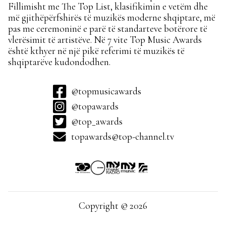
Fillimisht me The Top List, klasifikimin e vetëm dhe
më gjithëpërfshirës të muzikës moderne shqiptare, më
pas me ceremoninë e parë të standarteve botërore të
vlerësimit të artistëve. Në 7 vite Top Music Awards
është kthyer në një pikë referimi të muzikës të
shqiptarëve kudondodhen.
@topmusicawards
@topawards
@top_awards
topawards@top-channel.tv
Copyright © 2026