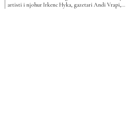
artisti i njohur Irkenc Hyka, gazetari Andi Vrapi,
këngëtarja Nita Latifi dhe Silvi, i cili përfundoi
rrugëtimin e tij nga shtëpia e BBV. Ish-banori ka
zbuluar në Top Albania Radio më shumë detaje jo
vetëm nga eksperienca e tij gjatë qëndrimit...