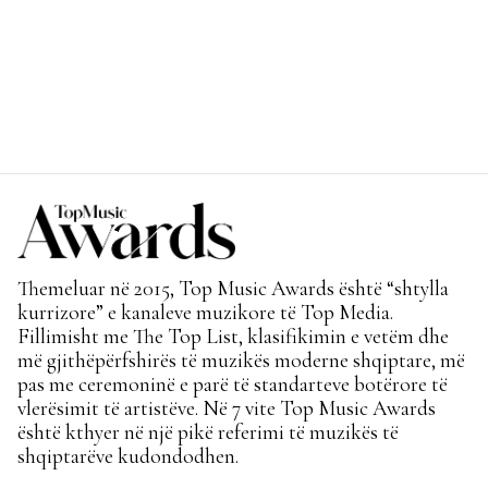
Themeluar në 2015, Top Music Awards është “shtylla
kurrizore” e kanaleve muzikore të Top Media.
Fillimisht me The Top List, klasifikimin e vetëm dhe
më gjithëpërfshirës të muzikës moderne shqiptare, më
pas me ceremoninë e parë të standarteve botërore të
vlerësimit të artistëve. Në 7 vite Top Music Awards
është kthyer në një pikë referimi të muzikës të
shqiptarëve kudondodhen.