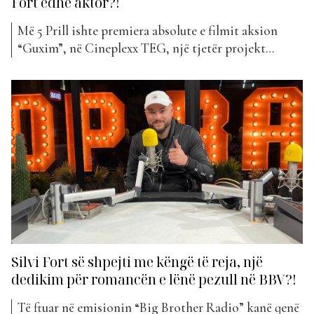
Fort edhe aktor?!
Më 5 Prill ishte premiera absolute e filmit aksion
“Guxim”, në Cineplexx TEG, një tjetër projekt
premtues i Top Channel Films. Aktorët dhe
personazhet e njohur vip kanë dhënë intervista
lidhur me pritshmëritë e filmit, teksa ish-banorët e
“BBV3” kanë komentuar nominimin dhe dinamikat
më të fundit të ‘reality show’....
Silvi Fort së shpejti me këngë të reja, një
dedikim për romancën e lënë pezull në BBV?!
Të ftuar në emisionin “Big Brother Radio” kanë qenë