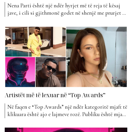
Nena Parti është një ndër hyrjet më të reja të kësaj
jave, i cili si gjithmonë godet në shenjë me prurjet e
reja muzikore. “I wish, I am, I promise” titullohet
kënga më e re e Nëna Parti, e cila është mirëpritur
nga publiku shqiptar, duke e sugjeruar dhe e...
Artistët më të lexuar në “Top Awards”
Në faqen e “Top Awards” një ndër kategoritë mjaft të
klikuara është ajo e lajmeve rozë. Publiku është mjaft
i interesuar të dijë më shumë për artistët dhe
veprimtarinë e tyre. Po cilët janë artistët më të lexuar