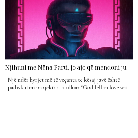
në “Top Awards”? Pavarësisht se mund të mos
numërojnë shumë klikime në...
Njihuni me Nëna Parti, jo ajo që mendoni ju
Një ndër hyrjet më të veçanta të kësaj javë është
padiskutim projekti i titulluar “God fell in love with
a stripper” i sjellë nga një dyshe tepër e talentuar, të
njohur në fushën e artit me emrin Nëna Parti. Nuk
është aspak ajo që po mendoni ju, por dy artistë që
kanë...