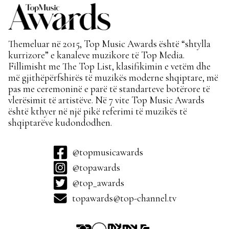
Themeluar në 2015, Top Music Awards është “shtylla
kurrizore” e kanaleve muzikore të Top Media.
Fillimisht me The Top List, klasifikimin e vetëm dhe
më gjithëpërfshirës të muzikës moderne shqiptare, më
pas me ceremoninë e parë të standarteve botërore të
vlerësimit të artistëve. Në 7 vite Top Music Awards
është kthyer në një pikë referimi të muzikës të
shqiptarëve kudondodhen.
@topmusicawards
@topawards
@top_awards
topawards@top-channel.tv