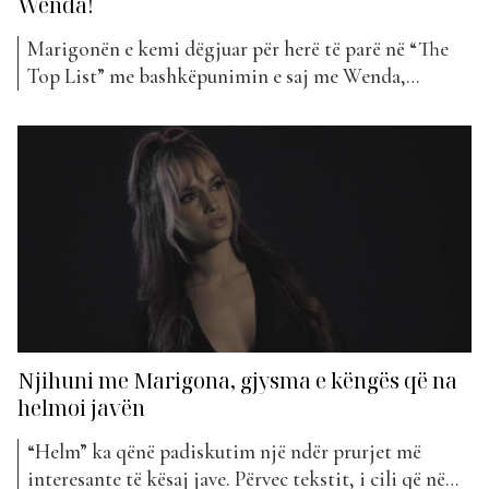
Wenda!
Marigonën e kemi dëgjuar për herë të parë në “The
Top List” me bashkëpunimin e saj me Wenda,
“Helm”. Jo vetëm kaq, por dyshja ka bashkëpunuar
gjithashtu dhe në një tjetër këngë, “Leje”. Pas
suksesit të këtyre dy të fundit, tashmë Marigona ka
ardhur në një projekt solo. Artistja ka...
Njihuni me Marigona, gjysma e këngës që na
helmoi javën
“Helm” ka qënë padiskutim një ndër prurjet më
interesante të kësaj jave. Përvec tekstit, i cili që në