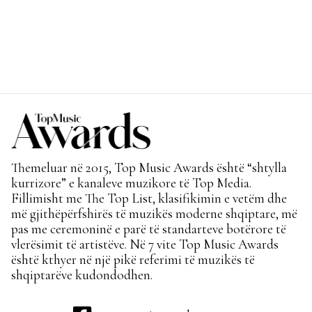
Themeluar në 2015, Top Music Awards është “shtylla
kurrizore” e kanaleve muzikore të Top Media.
Fillimisht me The Top List, klasifikimin e vetëm dhe
më gjithëpërfshirës të muzikës moderne shqiptare, më
pas me ceremoninë e parë të standarteve botërore të
vlerësimit të artistëve. Në 7 vite Top Music Awards
është kthyer në një pikë referimi të muzikës të
shqiptarëve kudondodhen.