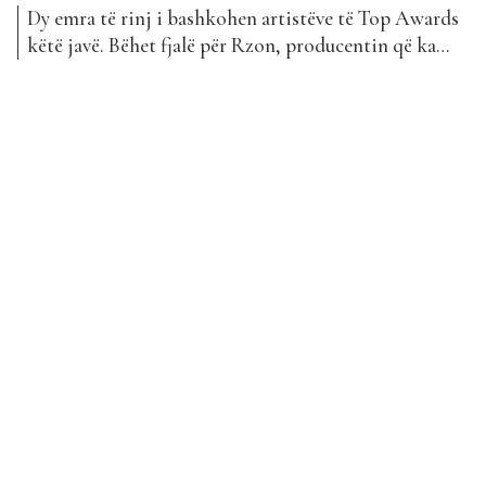
Dy emra të rinj i bashkohen artistëve të Top Awards
këtë javë. Bëhet fjalë për Rzon, producentin që ka
sjellë ”Rebele” në bashkëpunim me Ledri Vulën, si
dhe Luciano, një emër i njohur ndërkombëtar.
RZON është një producent shqiptar i cili ka
bashkëpunuar me shumë artistë të njohur si
Mozzik,...