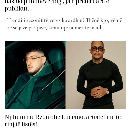
bashkëpunimeve ‘big’, ja e preferuara e
publikut…
Trendi i sezonit të verës ka ardhur! Thënë kjo, vëmë
re se javë pas jave, kemi një numër të madh
projektesh të reja muzikore të publikuara. Kjo javë
solli me vete plot 15 hyrje të reja, java më e ngarkuar
deri më tani. Ndër to kishim projekte soli të
zhanreve...
Njihuni me Rzon dhe Luciano, artistët më të
rinj të listës!