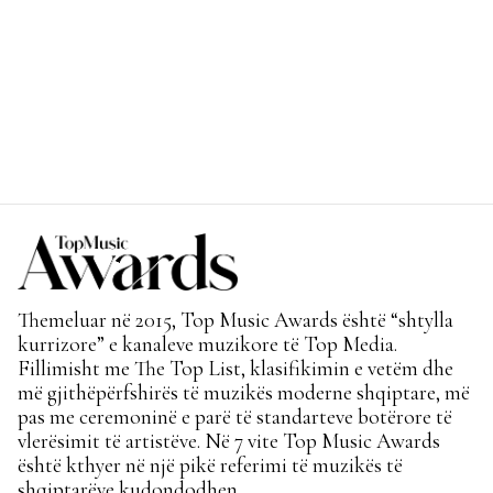
Themeluar në 2015, Top Music Awards është “shtylla
kurrizore” e kanaleve muzikore të Top Media.
Fillimisht me The Top List, klasifikimin e vetëm dhe
më gjithëpërfshirës të muzikës moderne shqiptare, më
pas me ceremoninë e parë të standarteve botërore të
vlerësimit të artistëve. Në 7 vite Top Music Awards
është kthyer në një pikë referimi të muzikës të
shqiptarëve kudondodhen.