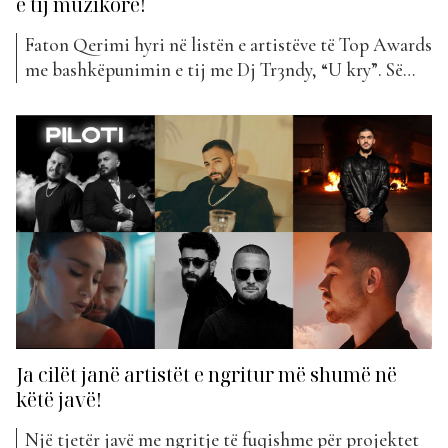
e tij muzikore!
Faton Qerimi hyri në listën e artistëve të Top Awards
me bashkëpunimin e tij me Dj Tr3ndy, “U kry”. Së
fundmi ai ka qenë i ftuar në “Lancio” në Top Albania
Radio për të diskutuar se si lindi ky projekt, por jo
vetëm. Si është një ditë normale për Fatonin?...
Ja cilët janë artistët e ngritur më shumë në
këtë javë!
Një tjetër javë me ngritje të fuqishme për projektet