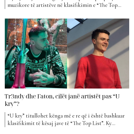
muzikore të artistëve në klasifikimin e “The Top
List”. Jeni kuriozë të mësoni se cilët janë ata
këngëtarë që patën më shumë sukses këtë javë? Elgit
Doda me këngën e tij “TL” padyshim që ka rritur një
sukses të jashtëzakonshëm që...
Tr3ndy dhe Faton, cilët janë artistët pas “U
kry”?
“U kry” titullohet kënga më e re që i është bashkuar
klasifikimit të kësaj jave të “The Top List”. Ky
projekt erdhi në bashkëpunim mes Tr3ndy dhe Faton