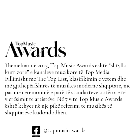
Themeluar në 2015, Top Music Awards është “shtylla
kurrizore” e kanaleve muzikore të Top Media.
Fillimisht me The Top List, klasifikimin e vetëm dhe
më gjithëpërfshirës të muzikës moderne shqiptare, më
pas me ceremoninë e parë të standarteve botërore të
vlerësimit të artistëve. Në 7 vite Top Music Awards
është kthyer në një pikë referimi të muzikës të
shqiptarëve kudondodhen.
@topmusicawards